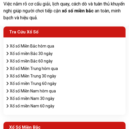
Việc nắm rõ cơ cấu giải, lịch quay, cách dò và tuân thủ khuyến
nghị giúp người chơi tiếp cận
xổ số miền bắc
an toàn, minh
bạch và hiệu quả.
Tra Cứu Xổ Số
Xổ số Miền Bắc hôm qua
Xổ số miền Bắc 30 ngày
Xổ số miền Bắc 60 ngày
Xổ số Miền Trung hôm qua
Xổ số Miền Trung 30 ngày
Xổ số miền Trung 60 ngày
Xổ số Miền Nam hôm qua
Xổ số miền Nam 30 ngày
Xổ số miền Nam 60 ngày
Xổ Số Miền Bắc