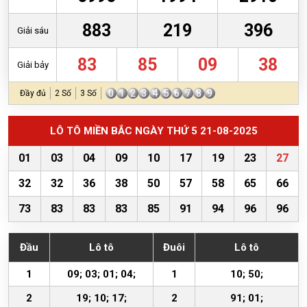
883
219
396
Giải sáu
83
85
09
38
Giải bảy
0
1
2
3
4
5
6
7
8
9
Đầy đủ
2 Số
3 Số
LÔ TÔ MIỀN BẮC NGÀY THỨ 5 21-08-2025
01
03
04
09
10
17
19
23
27
32
32
36
38
50
57
58
65
66
73
83
83
83
85
91
94
96
96
Đầu
Lô tô
Đuôi
Lô tô
1
09; 03; 01; 04;
1
10; 50;
2
19; 10; 17;
2
91; 01;