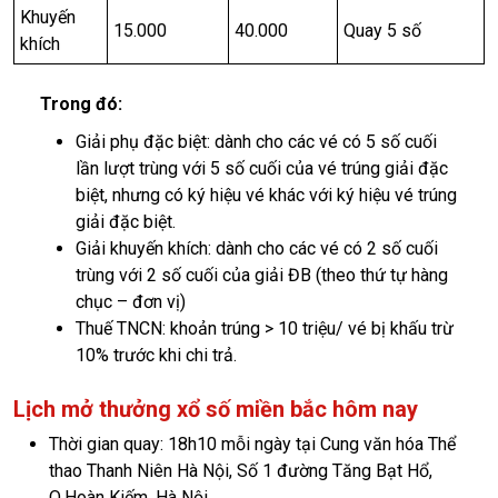
Khuyến
15.000
40.000
Quay 5 số
khích
Trong đó:
Giải phụ đặc biệt: dành cho các vé có 5 số cuối
lần lượt trùng với 5 số cuối của vé trúng giải đặc
biệt, nhưng có ký hiệu vé khác với ký hiệu vé trúng
giải đặc biệt.
Giải khuyến khích: dành cho các vé có 2 số cuối
trùng với 2 số cuối của giải ĐB (theo thứ tự hàng
chục – đơn vị)
Thuế TNCN
: khoản trúng > 10 triệu/ vé bị khấu trừ
10% trước khi chi trả.
Lịch mở thưởng xổ số miền bắc hôm nay
Thời gian quay: 18h10 mỗi ngày tại
Cung văn hóa Thể
thao Thanh Niên Hà Nội, Số 1 đường Tăng Bạt Hổ,
Q.Hoàn Kiếm, Hà Nội.