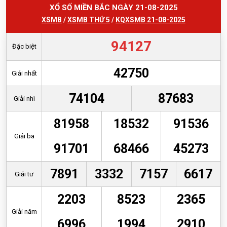
CỨU
XỔ SỐ MIỀN BẮC NGÀY 21-08-2025
KẾT
XSMB
/
XSMB THỨ 5
/
KQXSMB 21-08-2025
QUẢ
94127
Đặc biệt
PHÂN
TÍCH
XỔ
42750
Giải nhất
SỐ
74104
87683
Giải nhì
TIN
TỨC
81958
18532
91536
KQXS
Giải ba
THEO
91701
68466
45273
TỈNH
7891
3332
7157
6617
Giải tư
VĂN
HÓA
2203
8523
2365
GIẢI
TRÍ
Giải năm
6996
1994
2910