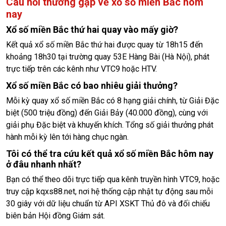
Câu hỏi thường gặp về xổ số miền Bắc hôm
nay
Xổ số miền Bắc thứ hai quay vào mấy giờ?
Kết quả xổ số miền Bắc thứ hai được quay từ 18h15 đến
khoảng 18h30 tại trường quay 53E Hàng Bài (Hà Nội), phát
trực tiếp trên các kênh như VTC9 hoặc HTV.
Xổ số miền Bắc có bao nhiêu giải thưởng?
Mỗi kỳ quay xổ số miền Bắc có 8 hạng giải chính, từ Giải Đặc
biệt (500 triệu đồng) đến Giải Bảy (40.000 đồng), cùng với
giải phụ Đặc biệt và khuyến khích. Tổng số giải thưởng phát
hành mỗi kỳ lên tới hàng chục ngàn.
Tôi có thể tra cứu kết quả xổ số miền Bắc hôm nay
ở đâu nhanh nhất?
Bạn có thể theo dõi trực tiếp qua kênh truyền hình VTC9, hoặc
truy cập kqxs88.net, nơi hệ thống cập nhật tự động sau mỗi
30 giây với dữ liệu chuẩn từ API XSKT Thủ đô và đối chiếu
biên bản Hội đồng Giám sát.