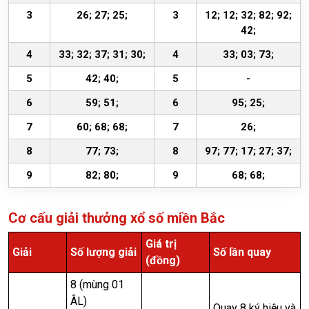
3
26; 27; 25;
3
12; 12; 32; 82; 92;
42;
4
33; 32; 37; 31; 30;
4
33; 03; 73;
5
42; 40;
5
-
6
59; 51;
6
95; 25;
7
60; 68; 68;
7
26;
8
77; 73;
8
97; 77; 17; 27; 37;
9
82; 80;
9
68; 68;
Cơ cấu giải thưởng xổ số miền Bắc
Giá trị
Giải
Số lượng giải
Số lần quay
(đồng)
8 (mùng 01
ÂL)
Quay 8 ký hiệu và