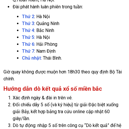
Đài phát hành luân phiên trong tuần:
Thứ 2
: Hà Nội
Thứ 3
: Quảng Ninh
Thứ 4
: Bắc Ninh
Thứ 5
: Hà Nội
Thứ 6
: Hải Phòng
Thứ 7
: Nam Định
Chủ nhật
: Thái Bình.
Giờ quay không được muộn hơn 18h30 theo quy định Bộ Tài
chính.
Hướng dẫn dò kết quả xổ số miền bắc
Xác định ngày & đài in trên vé.
Đối chiếu dãy 5 số (và ký hiệu) từ giải Đặc biệt xuống
giải Bảy, kết hợp bảng tra cứu online cập nhật 60
giây/lần.
Dò tự động: nhập 5 số trên công cụ “Dò kết quả” để hệ