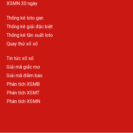
XSMN 30 ngày
Thống kê loto gan
Thống kê giải đặc biệt
Thống kê tần suất loto
Quay thử xổ số
Tin tức xổ số
Giải mã giấc mơ
Giải mã điềm báo
Phân tích XSMB
Phân tích XSMT
Phân tích XSMN
https://555win.blog
https://ev9977.com/
mb88
ao88
RR88