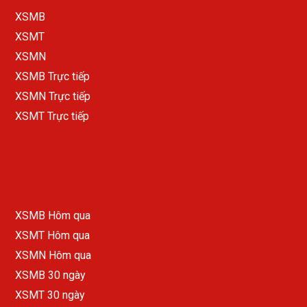
XSMB
XSMT
XSMN
XSMB Trực tiếp
XSMN Trực tiếp
XSMT Trực tiếp
XSMB Hôm qua
XSMT Hôm qua
XSMN Hôm qua
XSMB 30 ngày
XSMT 30 ngày