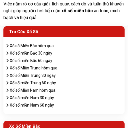
Việc nắm rõ cơ cấu giải, lịch quay, cách dò và tuân thủ khuyến
nghị giúp người chơi tiếp cận
xổ số miền bắc
an toàn, minh
bạch và hiệu quả.
Tra Cứu Xổ Số
Xổ số Miền Bắc hôm qua
Xổ số miền Bắc 30 ngày
Xổ số miền Bắc 60 ngày
Xổ số Miền Trung hôm qua
Xổ số Miền Trung 30 ngày
Xổ số miền Trung 60 ngày
Xổ số Miền Nam hôm qua
Xổ số miền Nam 30 ngày
Xổ số miền Nam 60 ngày
Xổ Số Miền Bắc