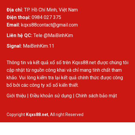
Địa chỉ:
TP. Hồ Chí Minh, Việt Nam
Điện thoại:
0984 027 375
Email:
kqxs88contact@gmail.com
Liên hệ QC:
Tele
@MaiBinhKim
Signal:
MaiBinhKim.11
Thông tin và kết quả xổ số trên Kqxs88.net được chúng tôi
cập nhật từ nguồn công khai và chỉ mang tính chất tham
khảo. Vui lòng kiểm tra lại kết quả chính thức được công
bố bởi các công ty xổ số kiến thiết.
Giới thiệu
|
Điều khoản sử dụng
|
Chính sách bảo mật
Copyright
Kqxs88.net
, All right Reserved
cakhiatv link trực tiếp
33win