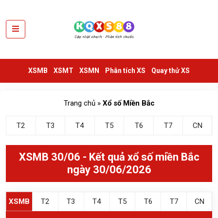
XSMB
XSMT
XSMB
XSMT
XSMN
Phân tích XS
Quay thử XS
XSMN
VIETLOTT
Trang chủ
»
Xổ số Miền Bắc
THỐNG
T2
T3
T4
T5
T6
T7
CN
KÊ
SỔ
XSMB 30/06 - Kết quả xổ số miền Bắc
KẾT
ngày 30/06/2026
QUẢ
TRUYỀN
THỐNG
XSMB
T2
T3
T4
T5
T6
T7
CN
TRA