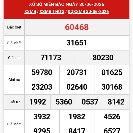
CỨU
XỔ SỐ MIỀN BẮC NGÀY 30-06-2026
KẾT
XSMB
/
XSMB THỨ 3
/
KQXSMB 30-06-2026
QUẢ
60468
Đặc biệt
PHÂN
TÍCH
XỔ
31651
Giải nhất
SỐ
71173
80230
Giải nhì
TIN
TỨC
59780
20731
01625
KQXS
Giải ba
THEO
23203
02640
30168
TỈNH
1992
5360
0537
8142
Giải tư
VĂN
HÓA
3932
1982
4526
GIẢI
TRÍ
Giải năm
9295
8417
6527