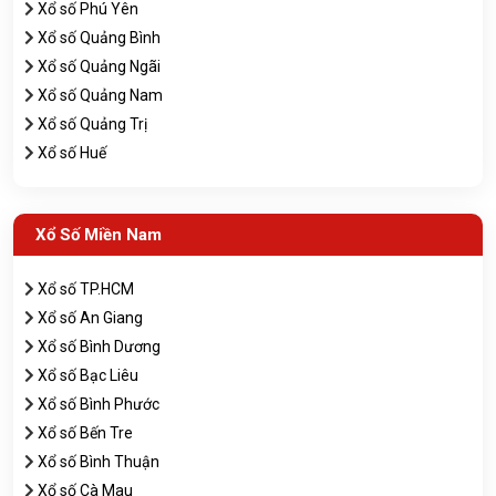
Xổ số Phú Yên
Xổ số Quảng Bình
Xổ số Quảng Ngãi
Xổ số Quảng Nam
Xổ số Quảng Trị
Xổ số Huế
Xổ Số Miền Nam
Xổ số TP.HCM
Xổ số An Giang
Xổ số Bình Dương
Xổ số Bạc Liêu
Xổ số Bình Phước
Xổ số Bến Tre
Xổ số Bình Thuận
Xổ số Cà Mau