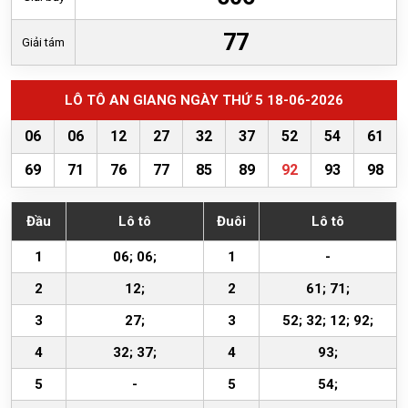
77
Giải tám
LÔ TÔ AN GIANG NGÀY THỨ 5 18-06-2026
06
06
12
27
32
37
52
54
61
69
71
76
77
85
89
92
93
98
Đầu
Lô tô
Đuôi
Lô tô
1
06; 06;
1
-
2
12;
2
61; 71;
3
27;
3
52; 32; 12; 92;
4
32; 37;
4
93;
5
-
5
54;