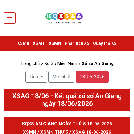
XSMB
XSMT
XSMB
XSMT
XSMN
Phân tích XS
Quay thử XS
XSMN
VIETLOTT
Trang chủ
»
Xổ Số Miền Nam
»
Xổ số An Giang
THỐNG
Tỉnh
Mới nhất
18-06-2026
KÊ
SỔ
XSAG 18/06 - Kết quả xổ số An Giang
KẾT
ngày 18/06/2026
QUẢ
TRUYỀN
THỐNG
KQXS AN GIANG NGÀY THỨ 5 18-06-2026
TRA
XSMN
/
XSMN THỨ 5
/
XSAG 18-06-2026