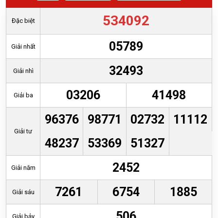
CỨU
KẾT
534092
Đặc biệt
QUẢ
05789
PHÂN
Giải nhất
TÍCH
XỔ
32493
Giải nhì
SỐ
03206
41498
Giải ba
TIN
TỨC
96376
98771
02732
11112
KQXS
Giải tư
THEO
48237
53369
51327
TỈNH
2452
Giải năm
VĂN
HÓA
7261
6754
1885
GIẢI
Giải sáu
TRÍ
506
Giải bảy