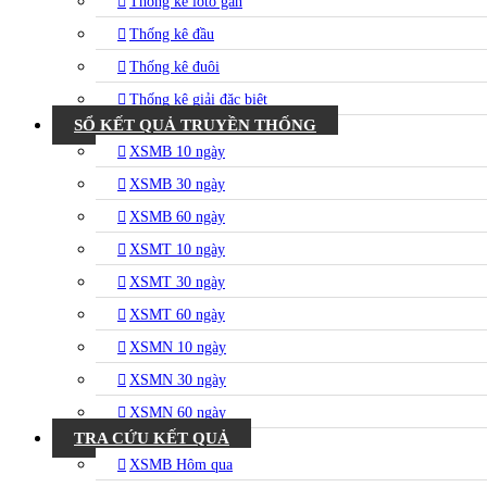
Thống kê loto gan
Thống kê đầu
Thống kê đuôi
Thống kê giải đặc biệt
SỔ KẾT QUẢ TRUYỀN THỐNG
XSMB 10 ngày
XSMB 30 ngày
XSMB 60 ngày
XSMT 10 ngày
XSMT 30 ngày
XSMT 60 ngày
XSMN 10 ngày
XSMN 30 ngày
XSMN 60 ngày
TRA CỨU KẾT QUẢ
XSMB Hôm qua