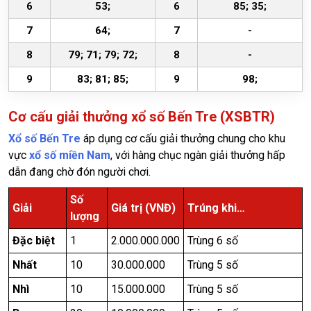
6
53;
6
85; 35;
7
64;
7
-
8
79; 71; 79; 72;
8
-
9
83; 81; 85;
9
98;
Cơ cấu giải thưởng xổ số Bến Tre (XSBTR)
Xổ số Bến Tre
áp dụng cơ cấu giải thưởng chung cho khu
vực
xổ số miền Nam
, với hàng chục ngàn giải thưởng hấp
dẫn đang chờ đón người chơi.
Số
Giải
Giá trị (VNĐ)
Trúng khi…
lượng
Đặc biệt
1
2.000.000.000
Trùng 6 số
Nhất
10
30.000.000
Trùng 5 số
Nhì
10
15.000.000
Trùng 5 số