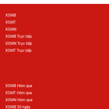
XSMB
XSMT
XSMN
XSMB Trực tiếp
XSMN Trực tiếp
XSMT Trực tiếp
XSMB Hôm qua
XSMT Hôm qua
XSMN Hôm qua
XSMB 30 ngày