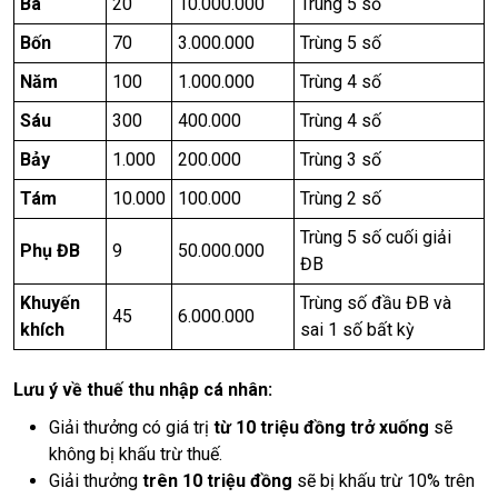
Ba
20
10.000.000
Trùng 5 số
Bốn
70
3.000.000
Trùng 5 số
Năm
100
1.000.000
Trùng 4 số
Sáu
300
400.000
Trùng 4 số
Bảy
1.000
200.000
Trùng 3 số
Tám
10.000
100.000
Trùng 2 số
Trùng 5 số cuối giải
Phụ ĐB
9
50.000.000
ĐB
Khuyến
Trùng số đầu ĐB và
45
6.000.000
khích
sai 1 số bất kỳ
Lưu ý về thuế thu nhập cá nhân:
Giải thưởng có giá trị
từ 10 triệu đồng trở xuống
sẽ
không bị khấu trừ thuế.
Giải thưởng
trên 10 triệu đồng
sẽ bị khấu trừ 10% trên