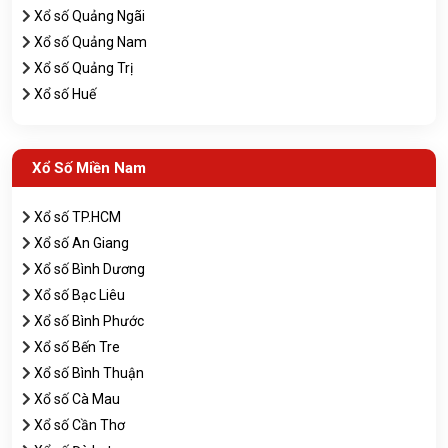
Xổ số Quảng Ngãi
Xổ số Quảng Nam
Xổ số Quảng Trị
Xổ số Huế
Xổ Số Miền Nam
Xổ số TP.HCM
Xổ số An Giang
Xổ số Bình Dương
Xổ số Bạc Liêu
Xổ số Bình Phước
Xổ số Bến Tre
Xổ số Bình Thuận
Xổ số Cà Mau
Xổ số Cần Thơ