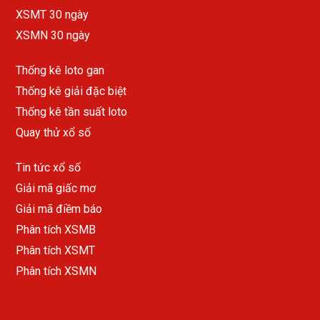
XSMT 30 ngày
XSMN 30 ngày
Thống kê loto gan
Thống kê giải đặc biệt
Thống kê tần suất loto
Quay thử xổ số
Tin tức xổ số
Giải mã giấc mơ
Giải mã điềm báo
Phân tích XSMB
Phân tích XSMT
Phân tích XSMN
https://555win.blog
https://ev9977.com/
mb88
ao88