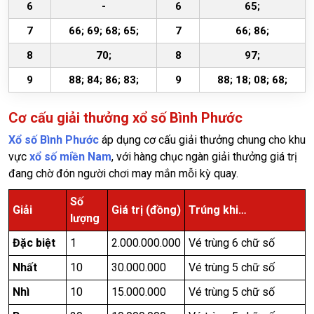
6
-
6
65;
7
66; 69; 68; 65;
7
66; 86;
8
70;
8
97;
9
88; 84; 86; 83;
9
88; 18; 08; 68;
Cơ cấu giải thưởng xổ số Bình Phước
Xổ số Bình Phước
áp dụng cơ cấu giải thưởng chung cho khu
vực
xổ số miền Nam
, với hàng chục ngàn giải thưởng giá trị
đang chờ đón người chơi may mắn mỗi kỳ quay.
Số
Giải
Giá trị (đồng)
Trúng khi…
lượng
Đặc biệt
1
2.000.000.000
Vé trùng 6 chữ số
Nhất
10
30.000.000
Vé trùng 5 chữ số
Nhì
10
15.000.000
Vé trùng 5 chữ số