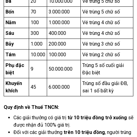
Ba
20
10.000.000
Vé trùng 5 chữ số
Bốn
70
3.000.000
Vé trùng 5 chữ số
Năm
100
1.000.000
Vé trùng 4 chữ số
Sáu
300
400.000
Vé trùng 4 chữ số
Bảy
1.000
200.000
Vé trùng 3 chữ số
Tám
10.000
100.000
Vé trùng 2 chữ số
Phụ đặc
Trùng 5 số cuối giải
9
50.000.000
biệt
Đặc biệt
Khuyến
Trùng số đầu giải ĐB,
45
6.000.000
khích
sai 1 số bất kỳ
Quy định về Thuế TNCN:
Các giải thưởng có giá trị
từ 10 triệu đồng trở xuống
sẽ
được nhận đủ 100% giá trị.
Đối với các giải thưởng
trên 10 triệu đồng
, người trúng