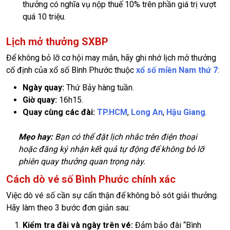
thưởng có nghĩa vụ nộp thuế 10% trên phần giá trị vượt
quá 10 triệu.
Lịch mở thưởng SXBP
Để không bỏ lỡ cơ hội may mắn, hãy ghi nhớ lịch mở thưởng
cố định của xổ số Bình Phước thuộc
xổ số miền Nam thứ 7
:
Ngày quay:
Thứ Bảy hàng tuần.
Giờ quay:
16h15.
Quay cùng các đài:
TP.HCM
,
Long An
,
Hậu Giang
.
Mẹo hay:
Bạn có thể đặt lịch nhắc trên điện thoại
hoặc đăng ký nhận kết quả tự động để không bỏ lỡ
phiên quay thưởng quan trọng này.
Cách dò vé số Bình Phước chính xác
Việc dò vé số cần sự cẩn thận để không bỏ sót giải thưởng.
Hãy làm theo 3 bước đơn giản sau:
Kiểm tra đài và ngày trên vé:
Đảm bảo đài “Bình