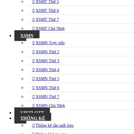
XSMT Thứ 5
XSMT Thứ 6
XSMT Thứ 7
XSMT Chủ Nhật
XSMN
XSMN Trực tiếp
XSMN Thứ 2
XSMN Thứ 3
XSMN Thứ 4
XSMN Thứ 5
XSMN Thứ 6
XSMN Thứ 7
XSMN Chủ Nhật
VIETLOTT
THỐNG KÊ
Thống kê tần suất loto