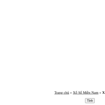
Trang chủ
»
Xổ Số Miền Nam
»
X
Tỉnh