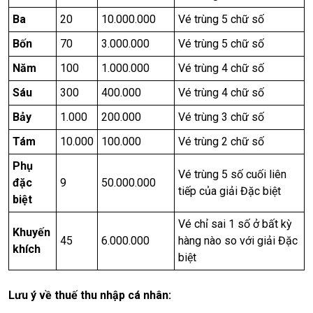
Ba
20
10.000.000
Vé trùng 5 chữ số
Bốn
70
3.000.000
Vé trùng 5 chữ số
Năm
100
1.000.000
Vé trùng 4 chữ số
Sáu
300
400.000
Vé trùng 4 chữ số
Bảy
1.000
200.000
Vé trùng 3 chữ số
Tám
10.000
100.000
Vé trùng 2 chữ số
Phụ
Vé trùng 5 số cuối liên
đặc
9
50.000.000
tiếp của giải Đặc biệt
biệt
Vé chỉ sai 1 số ở bất kỳ
Khuyến
45
6.000.000
hàng nào so với giải Đặc
khích
biệt
Lưu ý về thuế thu nhập cá nhân: