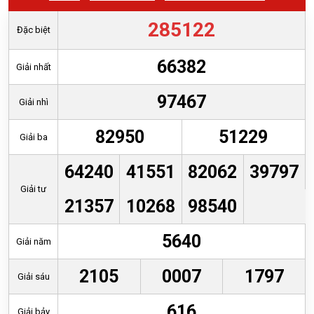
CỨU
KẾT
285122
Đặc biệt
QUẢ
66382
PHÂN
Giải nhất
TÍCH
XỔ
97467
Giải nhì
SỐ
82950
51229
Giải ba
TIN
TỨC
64240
41551
82062
39797
KQXS
Giải tư
THEO
21357
10268
98540
TỈNH
5640
Giải năm
VĂN
HÓA
2105
0007
1797
GIẢI
Giải sáu
TRÍ
616
Giải bảy