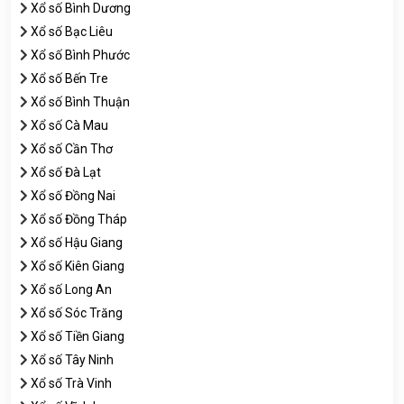
Xổ số Bình Dương
Xổ số Bạc Liêu
Xổ số Bình Phước
Xổ số Bến Tre
Xổ số Bình Thuận
Xổ số Cà Mau
Xổ số Cần Thơ
Xổ số Đà Lạt
Xổ số Đồng Nai
Xổ số Đồng Tháp
Xổ số Hậu Giang
Xổ số Kiên Giang
Xổ số Long An
Xổ số Sóc Trăng
Xổ số Tiền Giang
Xổ số Tây Ninh
Xổ số Trà Vinh