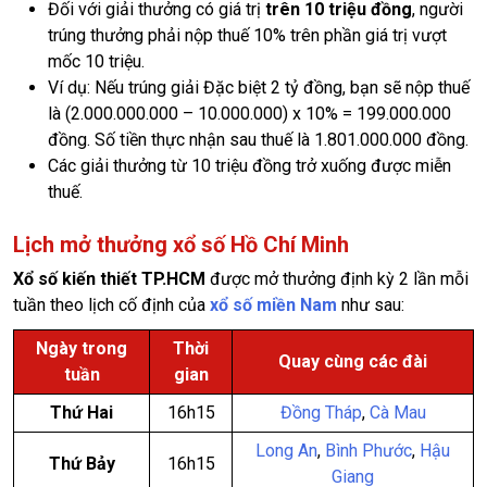
Đối với giải thưởng có giá trị
trên 10 triệu đồng
, người
trúng thưởng phải nộp thuế 10% trên phần giá trị vượt
mốc 10 triệu.
Ví dụ: Nếu trúng giải Đặc biệt 2 tỷ đồng, bạn sẽ nộp thuế
là (2.000.000.000 – 10.000.000) x 10% = 199.000.000
đồng. Số tiền thực nhận sau thuế là 1.801.000.000 đồng.
Các giải thưởng từ 10 triệu đồng trở xuống được miễn
thuế.
Lịch mở thưởng xổ số Hồ Chí Minh
Xổ số kiến thiết TP.HCM
được mở thưởng định kỳ 2 lần mỗi
tuần theo lịch cố định của
xổ số miền Nam
như sau:
Ngày trong
Thời
Quay cùng các đài
tuần
gian
Thứ Hai
16h15
Đồng Tháp
,
Cà Mau
Long An
,
Bình Phước
,
Hậu
Thứ Bảy
16h15
Giang