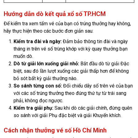
Hướng dẫn dò kết quả xổ số TP.HCM
Để kiểm tra xem tấm vé của bạn có trúng thưởng hay không,
hãy thực hiện theo các bước đơn giản sau:
Kiểm tra đài và ngày:
Đảm bảo thông tin đài và ngày
tháng in trên vé số trùng khớp với kỳ quay thưởng bạn
muốn dò.
Dò từ giải lớn xuống giải nhỏ:
Bắt đầu dò từ giải Đặc
biệt, sau đó lần lượt xuống các giải thấp hơn để không
bỏ sót bất kỳ giải thưởng nào.
So sánh từng con số:
Đối chiếu dãy số trên vé của bạn
với các số trúng thưởng theo đúng thứ tự từ trái sang
phải, không đọc ngược.
Kiểm tra giải phụ:
Sau khi dò các giải chính, đừng quên
so sánh với giải Phụ đặc biệt và giải Khuyến khích.
Cách nhận thưởng vé số Hồ Chí Minh