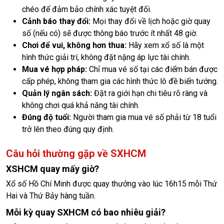
chéo để đảm bảo chính xác tuyệt đối.
Cảnh báo thay đổi:
Mọi thay đổi về lịch hoặc giờ quay
số (nếu có) sẽ được thông báo trước ít nhất 48 giờ.
Chơi để vui, không hơn thua:
Hãy xem xổ số là một
hình thức giải trí, không đặt nặng áp lực tài chính.
Mua vé hợp pháp:
Chỉ mua vé số tại các điểm bán được
cấp phép, không tham gia các hình thức lô đề biến tướng.
Quản lý ngân sách:
Đặt ra giới hạn chi tiêu rõ ràng và
không chơi quá khả năng tài chính.
Đúng độ tuổi:
Người tham gia mua vé số phải từ 18 tuổi
trở lên theo đúng quy định.
Câu hỏi thường gặp về SXHCM
XSHCM quay mấy giờ?
Xổ số Hồ Chí Minh được quay thưởng vào lúc 16h15 mỗi Thứ
Hai và Thứ Bảy hàng tuần.
Mỗi kỳ quay SXHCM có bao nhiêu giải?