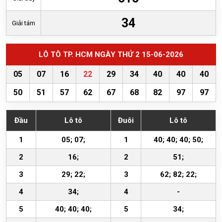
34
Giải tám
LÔ TÔ TP. HCM NGÀY THỨ 2 15-06-2026
05
07
16
22
29
34
40
40
40
50
51
57
62
67
68
82
97
97
Đầu
Lô tô
Đuôi
Lô tô
1
05; 07;
1
40; 40; 40; 50;
2
16;
2
51;
3
29; 22;
3
62; 82; 22;
4
34;
4
-
5
40; 40; 40;
5
34;