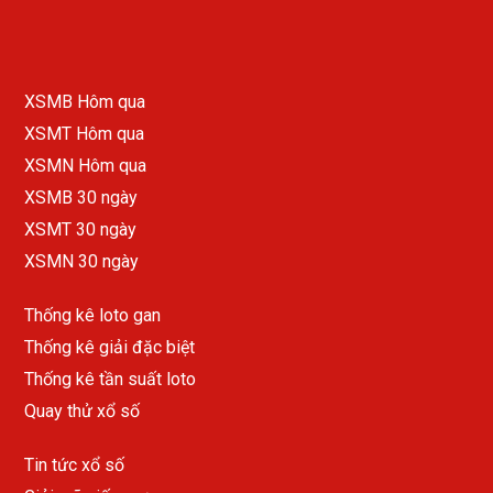
XSMB Hôm qua
XSMT Hôm qua
XSMN Hôm qua
XSMB 30 ngày
XSMT 30 ngày
XSMN 30 ngày
Thống kê loto gan
Thống kê giải đặc biệt
Thống kê tần suất loto
Quay thử xổ số
Tin tức xổ số