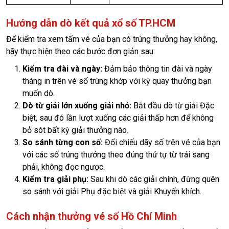
Hướng dẫn dò kết quả xổ số TP.HCM
Để kiểm tra xem tấm vé của bạn có trúng thưởng hay không,
hãy thực hiện theo các bước đơn giản sau:
Kiểm tra đài và ngày:
Đảm bảo thông tin đài và ngày
tháng in trên vé số trùng khớp với kỳ quay thưởng bạn
muốn dò.
Dò từ giải lớn xuống giải nhỏ:
Bắt đầu dò từ giải Đặc
biệt, sau đó lần lượt xuống các giải thấp hơn để không
bỏ sót bất kỳ giải thưởng nào.
So sánh từng con số:
Đối chiếu dãy số trên vé của bạn
với các số trúng thưởng theo đúng thứ tự từ trái sang
phải, không đọc ngược.
Kiểm tra giải phụ:
Sau khi dò các giải chính, đừng quên
so sánh với giải Phụ đặc biệt và giải Khuyến khích.
Cách nhận thưởng vé số Hồ Chí Minh