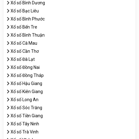
Xổ số Bình Dương
Xổ số Bạc Liêu
Xổ số Bình Phước
Xổ số Bến Tre
Xổ số Bình Thuận
Xổ số Cà Mau
Xổ số Cần Thơ
Xổ số Đà Lạt
Xổ số Đồng Nai
Xổ số Đồng Tháp
Xổ số Hậu Giang
Xổ số Kiên Giang
Xổ số Long An
Xổ số Sóc Trăng
Xổ số Tiền Giang
Xổ số Tây Ninh
Xổ số Trà Vinh