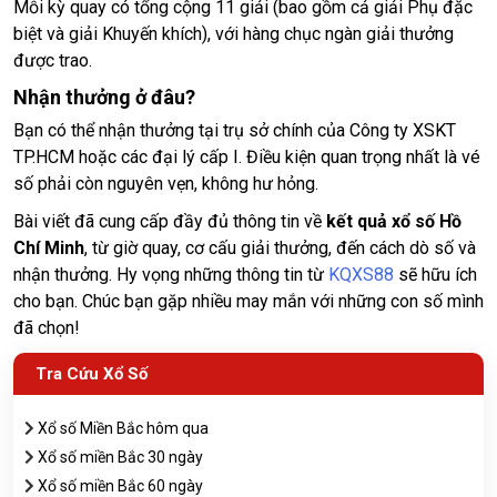
Mỗi kỳ quay có tổng cộng 11 giải (bao gồm cả giải Phụ đặc
biệt và giải Khuyến khích), với hàng chục ngàn giải thưởng
được trao.
Nhận thưởng ở đâu?
Bạn có thể nhận thưởng tại trụ sở chính của Công ty XSKT
TP.HCM hoặc các đại lý cấp I. Điều kiện quan trọng nhất là vé
số phải còn nguyên vẹn, không hư hỏng.
Bài viết đã cung cấp đầy đủ thông tin về
kết quả xổ số Hồ
Chí Minh
, từ giờ quay, cơ cấu giải thưởng, đến cách dò số và
nhận thưởng. Hy vọng những thông tin từ
KQXS88
sẽ hữu ích
cho bạn. Chúc bạn gặp nhiều may mắn với những con số mình
đã chọn!
Tra Cứu Xổ Số
Xổ số Miền Bắc hôm qua
Xổ số miền Bắc 30 ngày
Xổ số miền Bắc 60 ngày