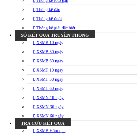
Thống kê loto gan
Thống kê đầu
Thống kê đuôi
Thống kê giải đặc biệt
SỔ KẾT QUẢ TRUYỀN THỐNG
XSMB 10 ngày
XSMB 30 ngày
XSMB 60 ngày
XSMT 10 ngày
XSMT 30 ngày
XSMT 60 ngày
XSMN 10 ngày
XSMN 30 ngày
XSMN 60 ngày
TRA CỨU KẾT QUẢ
XSMB Hôm qua