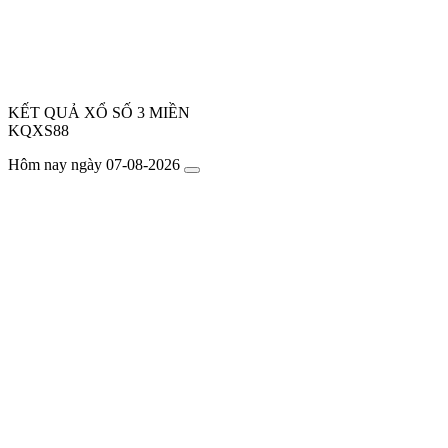
KẾT QUẢ XỔ SỐ 3 MIỀN
KQXS88
Hôm nay ngày 07-08-2026