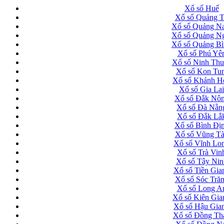
Xổ số Huế
Xổ số Quảng T
Xổ số Quảng N
Xổ số Quảng Ng
Xổ số Quảng Bì
Xổ số Phú Yê
Xổ số Ninh Thu
Xổ số Kon Tu
Xố số Khánh H
Xổ số Gia Lai
Xổ số Đắk Nô
Xổ số Đà Nẵn
Xổ số Đắk Lắ
Xổ số Bình Đị
Xổ số Vũng T
Xổ số Vĩnh Lo
Xổ số Trà Vin
Xổ số Tây Nin
Xổ số Tiền Gia
Xổ số Sóc Tră
Xổ số Long A
Xổ số Kiên Gia
Xổ số Hậu Gia
Xổ số Đồng Th