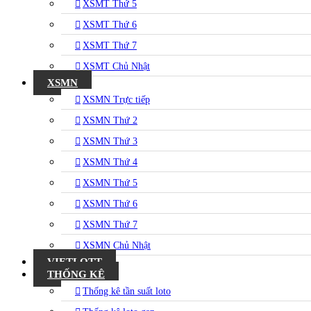
XSMT Thứ 5
XSMT Thứ 6
XSMT Thứ 7
XSMT Chủ Nhật
XSMN
XSMN Trực tiếp
XSMN Thứ 2
XSMN Thứ 3
XSMN Thứ 4
XSMN Thứ 5
XSMN Thứ 6
XSMN Thứ 7
XSMN Chủ Nhật
VIETLOTT
THỐNG KÊ
Thống kê tần suất loto