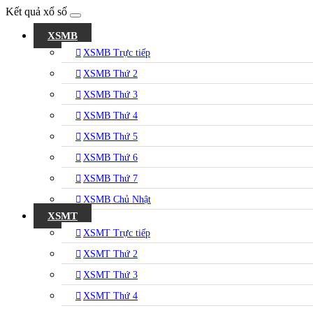
Kết quả xổ số
XSMB
XSMB Trực tiếp
XSMB Thứ 2
XSMB Thứ 3
XSMB Thứ 4
XSMB Thứ 5
XSMB Thứ 6
XSMB Thứ 7
XSMB Chủ Nhật
XSMT
XSMT Trực tiếp
XSMT Thứ 2
XSMT Thứ 3
XSMT Thứ 4