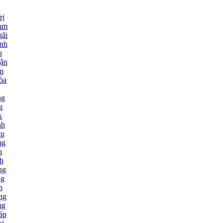
rị
am
ãi
nh
n
ận
m
òa
ng
g
k
nh
àu
ng
h
h
ng
ng
n
ng
ng
áp