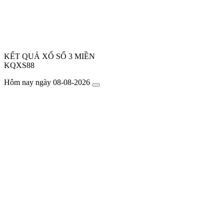
KẾT QUẢ XỔ SỐ 3 MIỀN
KQXS88
Hôm nay ngày 08-08-2026