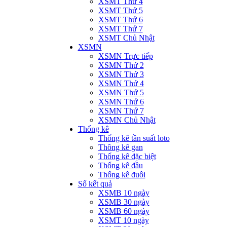
XSMT Thứ 4
XSMT Thứ 5
XSMT Thứ 6
XSMT Thứ 7
XSMT Chủ Nhật
XSMN
XSMN Trực tiếp
XSMN Thứ 2
XSMN Thứ 3
XSMN Thứ 4
XSMN Thứ 5
XSMN Thứ 6
XSMN Thứ 7
XSMN Chủ Nhật
Thống kê
Thống kê tần suất loto
Thông kê gan
Thống kê đặc biệt
Thống kê đầu
Thống kê đuôi
Sổ kết quả
XSMB 10 ngày
XSMB 30 ngày
XSMB 60 ngày
XSMT 10 ngày