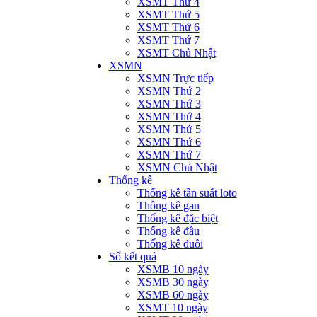
XSMT Thứ 4
XSMT Thứ 5
XSMT Thứ 6
XSMT Thứ 7
XSMT Chủ Nhật
XSMN
XSMN Trực tiếp
XSMN Thứ 2
XSMN Thứ 3
XSMN Thứ 4
XSMN Thứ 5
XSMN Thứ 6
XSMN Thứ 7
XSMN Chủ Nhật
Thống kê
Thống kê tần suất loto
Thông kê gan
Thống kê đặc biệt
Thống kê đầu
Thống kê đuôi
Sổ kết quả
XSMB 10 ngày
XSMB 30 ngày
XSMB 60 ngày
XSMT 10 ngày