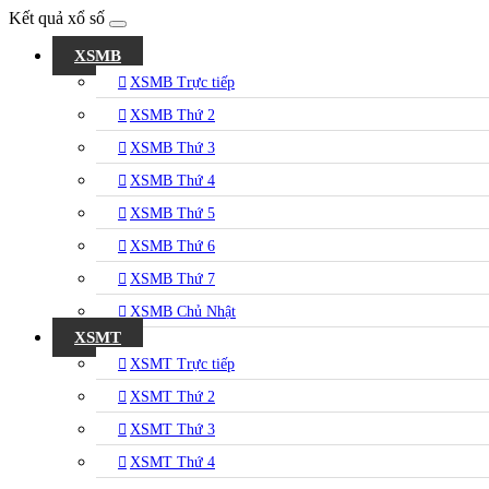
Kết quả xổ số
XSMB
XSMB Trực tiếp
XSMB Thứ 2
XSMB Thứ 3
XSMB Thứ 4
XSMB Thứ 5
XSMB Thứ 6
XSMB Thứ 7
XSMB Chủ Nhật
XSMT
XSMT Trực tiếp
XSMT Thứ 2
XSMT Thứ 3
XSMT Thứ 4