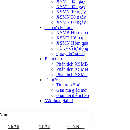
XSMT 30 ngày
XSMT 60 ngày
XSMN 10 ngày
XSMN 30 ngày
XSMN 60 ngày
Tra cứu kết quả
XSMB Hôm qua
XSMT Hôm qua
XSMN Hôm qua
Dò vé số tự động
Quay thử xổ số
Phân tích
Phân tích XSMB
Phân tích XSMN
Phân tích XSMT
Tin tức
Tin tức xổ số
Giải mã giấc mơ
Giải mã điềm báo
Văn hóa giải trí
 Nam
Thứ 6
Thứ 7
Chủ Nhật