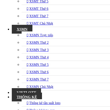
XSMT Thứ 5
XSMT Thứ 6
XSMT Thứ 7
XSMT Chủ Nhật
XSMN
XSMN Trực tiếp
XSMN Thứ 2
XSMN Thứ 3
XSMN Thứ 4
XSMN Thứ 5
XSMN Thứ 6
XSMN Thứ 7
XSMN Chủ Nhật
VIETLOTT
THỐNG KÊ
Thống kê tần suất loto