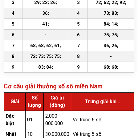
3
29; 22; 26;
3
72; 62; 22; 92;
4
36;
4
73; 83;
5
41;
5
84; 14;
6
-
6
75; 75;
7
68; 68; 62; 61;
7
36; 26;
8
72; 73; 75; 75;
8
-
9
83; 84;
9
68; 68;
Cơ cấu giải thưởng xổ số miền Nam
Số
Giá trị
Giải
Trúng giải khi…
lượng
(đồng)
Đặc
2.000
01
Vé trùng 6 số
biệt
000.000
Nhất
10
30.000.000
Vé trùng 5 số