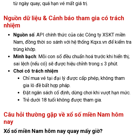
từ ngày quay; quá hạn vé mất giá trị.
Nguồn dữ liệu & Cảnh báo tham gia có trách
nhiệm
Nguồn số
: API chính thức của các Công ty XSKT miền
Nam, đồng thời so sánh với hệ thống Kqxs.vn để kiểm tra
trùng khớp.
Minh bạch
: Mỗi con số đều chuẩn hoá trước khi hiển thị;
sai lệch (nếu có) sẽ được hiệu chỉnh trong ≤ 3 phút.
Chơi có trách nhiệm
Chỉ mua vé tại đại lý được cấp phép, không tham
gia lô đề bất hợp pháp.
Đặt ngân sách cố định, dừng chơi khi vượt hạn mức.
Trẻ dưới 18 tuổi không được tham gia.
Câu hỏi thường gặp về xổ số miền Nam hôm
nay
Xổ số miền Nam hôm nay quay mấy giờ?