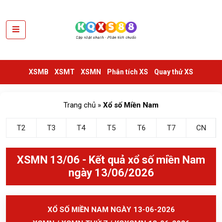
XSMB
XSMT
XSMB
XSMT
XSMN
Phân tích XS
Quay thử XS
XSMN
VIETLOTT
Trang chủ
»
Xổ số Miền Nam
THỐNG
T2
T3
T4
T5
T6
T7
CN
KÊ
SỔ
XSMN 13/06 - Kết quả xổ số miền Nam
KẾT
ngày 13/06/2026
QUẢ
TRUYỀN
THỐNG
XỔ SỐ MIỀN NAM NGÀY 13-06-2026
TRA