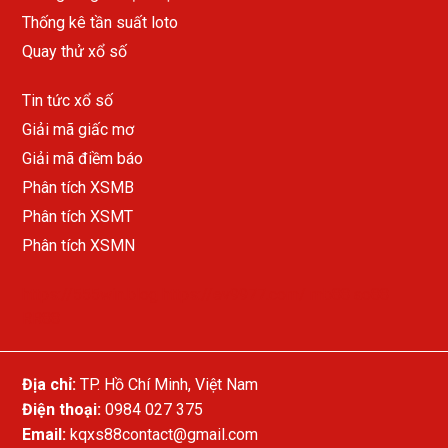
Thống kê tần suất loto
Quay thử xổ số
Tin tức xổ số
Giải mã giấc mơ
Giải mã điềm báo
Phân tích XSMB
Phân tích XSMT
Phân tích XSMN
https://555win.blog
https://ev9977.com/
mb88
ao88
RR88
Địa chỉ:
TP. Hồ Chí Minh, Việt Nam
Điện thoại:
0984 027 375
Email:
kqxs88contact@gmail.com