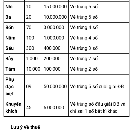
Nhì
10
15.000.000
Vé trùng 5 số
Ba
20
10.000.000
Vé trùng 5 số
Bốn
70
3.000.000
Vé trùng 4 số
Năm
100
1.000.000
Vé trùng 4 số
Sáu
300
400.000
Vé trùng 3 số
Bảy
1.000
200.000
Vé trùng 2 số
Tám
10.000
100.000
Vé trùng 2 số
Phụ
đặc
09
50.000.000
Vé trùng 5 số cuối giải ĐB
biệt
Khuyến
Vé trùng số đầu giải ĐB và
45
6.000.000
khích
chỉ sai 1 số bất kì khác
Lưu ý về thuế