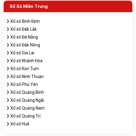
Xổ Số Miền Trung
Xổ số Bình Định
Xổ số Đắk Lắk
Xổ số Đà Nẵng
Xổ số Đắk Nông
Xổ số Gia Lai
Xố số Khánh Hòa
Xổ số Kon Tum
Xổ số Ninh Thuận
Xổ số Phú Yên
Xổ số Quảng Bình
Xổ số Quảng Ngãi
Xổ số Quảng Nam
Xổ số Quảng Trị
Xổ số Huế