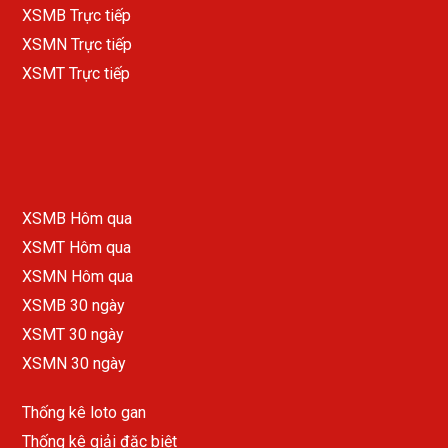
XSMB Trực tiếp
XSMN Trực tiếp
XSMT Trực tiếp
XSMB Hôm qua
XSMT Hôm qua
XSMN Hôm qua
XSMB 30 ngày
XSMT 30 ngày
XSMN 30 ngày
Thống kê loto gan
Thống kê giải đặc biệt