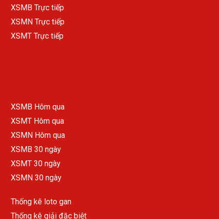
XSMB Trực tiếp
XSMN Trực tiếp
XSMT Trực tiếp
XSMB Hôm qua
XSMT Hôm qua
XSMN Hôm qua
XSMB 30 ngày
XSMT 30 ngày
XSMN 30 ngày
Thống kê loto gan
Thống kê giải đặc biệt