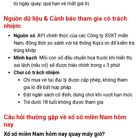
từ ngày quay; quá hạn vé mất giá trị.
Nguồn dữ liệu & Cảnh báo tham gia có trách
nhiệm
Nguồn số
: API chính thức của các Công ty XSKT miền
Nam, đồng thời so sánh với hệ thống Kqxs.vn để kiểm tra
trùng khớp.
Minh bạch
: Mỗi con số đều chuẩn hoá trước khi hiển thị;
sai lệch (nếu có) sẽ được hiệu chỉnh trong ≤ 3 phút.
Chơi có trách nhiệm
Chỉ mua vé tại đại lý được cấp phép, không tham
gia lô đề bất hợp pháp.
Đặt ngân sách cố định, dừng chơi khi vượt hạn mức.
Trẻ dưới 18 tuổi không được tham gia.
Câu hỏi thường gặp về xổ số miền Nam hôm
nay
Xổ số miền Nam hôm nay quay mấy giờ?