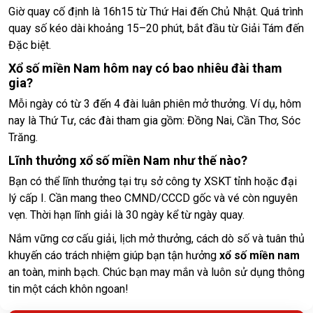
Giờ quay cố định là 16h15 từ Thứ Hai đến Chủ Nhật. Quá trình
quay số kéo dài khoảng 15–20 phút, bắt đầu từ Giải Tám đến
Đặc biệt.
Xổ số miền Nam hôm nay có bao nhiêu đài tham
gia?
Mỗi ngày có từ 3 đến 4 đài luân phiên mở thưởng. Ví dụ, hôm
nay là Thứ Tư, các đài tham gia gồm: Đồng Nai, Cần Thơ, Sóc
Trăng.
Lĩnh thưởng xổ số miền Nam như thế nào?
Bạn có thể lĩnh thưởng tại trụ sở công ty XSKT tỉnh hoặc đại
lý cấp I. Cần mang theo CMND/CCCD gốc và vé còn nguyên
vẹn. Thời hạn lĩnh giải là 30 ngày kể từ ngày quay.
Nắm vững cơ cấu giải, lịch mở thưởng, cách dò số và tuân thủ
khuyến cáo trách nhiệm giúp bạn tận hưởng
xổ số miền nam
an toàn, minh bạch. Chúc bạn may mắn và luôn sử dụng thông
tin một cách khôn ngoan!