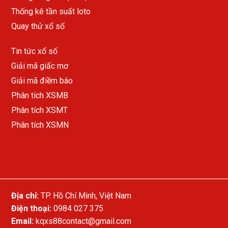
Thống kê tần suất loto
Quay thử xổ số
Tin tức xổ số
Giải mã giấc mơ
Giải mã điềm báo
Phân tích XSMB
Phân tích XSMT
Phân tích XSMN
https://555win.blog
https://ev9977.com/
mb88
ao88
RR88
Địa chỉ:
TP. Hồ Chí Minh, Việt Nam
Điện thoại:
0984 027 375
Email:
kqxs88contact@gmail.com