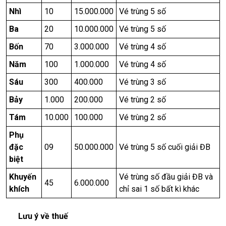
Nhì
10
15.000.000
Vé trùng 5 số
Ba
20
10.000.000
Vé trùng 5 số
Bốn
70
3.000.000
Vé trùng 4 số
Năm
100
1.000.000
Vé trùng 4 số
Sáu
300
400.000
Vé trùng 3 số
Bảy
1.000
200.000
Vé trùng 2 số
Tám
10.000
100.000
Vé trùng 2 số
Phụ
đặc
09
50.000.000
Vé trùng 5 số cuối giải ĐB
biệt
Khuyến
Vé trùng số đầu giải ĐB và
45
6.000.000
khích
chỉ sai 1 số bất kì khác
Lưu ý về thuế