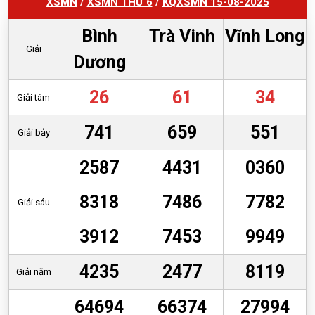
XSMN
/
XSMN THỨ 6
/
KQXSMN 15-08-2025
CỨU
KẾT
Bình
Trà Vinh
Vĩnh Long
QUẢ
Giải
Dương
PHÂN
TÍCH
26
61
34
XỔ
Giải tám
SỐ
741
659
551
Giải bảy
TIN
TỨC
2587
4431
0360
KQXS
8318
7486
7782
THEO
Giải sáu
TỈNH
3912
7453
9949
VĂN
HÓA
4235
2477
8119
Giải năm
GIẢI
TRÍ
64694
66374
27994