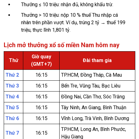
Thưởng ≤ 10 triệu: nhận đủ, không khấu trừ.
Thưởng > 10 triệu: nộp 10 % thuế Thu nhập cá
nhân trên phần vượt. Ví dụ, trúng 2 tỷ → thuế 199
triệu, thực lĩnh 1,801 tỷ.
Lịch mở thưởng xổ số miền Nam hôm nay
Giờ quay
Thứ
Đài tham gia
(GMT+7)
Thứ 2
16:15
TP.HCM, Đồng Tháp, Cà Mau
Thứ 3
16:15
Bến Tre, Vũng Tàu, Bạc Liêu
Thứ 4
16:15
Đồng Nai, Cần Thơ, Sóc Trăng
Thứ 5
16:15
Tây Ninh, An Giang, Bình Thuận
Thứ 6
16:15
Vĩnh Long, Trà Vinh, Bình Dương
TP.HCM, Long An, Bình Phước,
Thứ 7
16:15
Hậu Giang