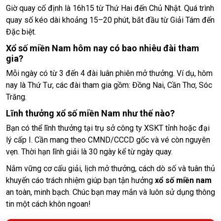
Giờ quay cố định là 16h15 từ Thứ Hai đến Chủ Nhật. Quá trình
quay số kéo dài khoảng 15–20 phút, bắt đầu từ Giải Tám đến
Đặc biệt.
Xổ số miền Nam hôm nay có bao nhiêu đài tham
gia?
Mỗi ngày có từ 3 đến 4 đài luân phiên mở thưởng. Ví dụ, hôm
nay là Thứ Tư, các đài tham gia gồm: Đồng Nai, Cần Thơ, Sóc
Trăng.
Lĩnh thưởng xổ số miền Nam như thế nào?
Bạn có thể lĩnh thưởng tại trụ sở công ty XSKT tỉnh hoặc đại
lý cấp I. Cần mang theo CMND/CCCD gốc và vé còn nguyên
vẹn. Thời hạn lĩnh giải là 30 ngày kể từ ngày quay.
Nắm vững cơ cấu giải, lịch mở thưởng, cách dò số và tuân thủ
khuyến cáo trách nhiệm giúp bạn tận hưởng
xổ số miền nam
an toàn, minh bạch. Chúc bạn may mắn và luôn sử dụng thông
tin một cách khôn ngoan!