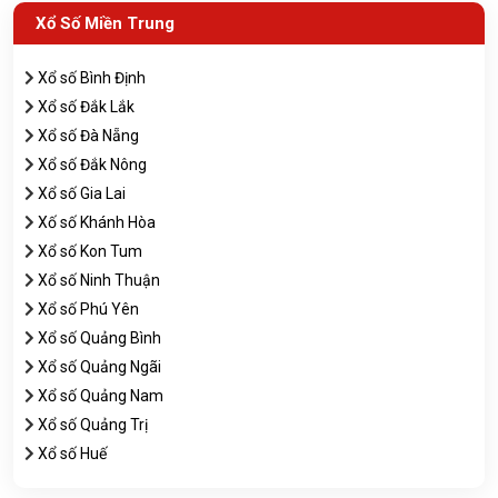
Xổ Số Miền Trung
Xổ số Bình Định
Xổ số Đắk Lắk
Xổ số Đà Nẵng
Xổ số Đắk Nông
Xổ số Gia Lai
Xố số Khánh Hòa
Xổ số Kon Tum
Xổ số Ninh Thuận
Xổ số Phú Yên
Xổ số Quảng Bình
Xổ số Quảng Ngãi
Xổ số Quảng Nam
Xổ số Quảng Trị
Xổ số Huế