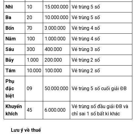
Nhì
10
15.000.000
Vé trùng 5 số
Ba
20
10.000.000
Vé trùng 5 số
Bốn
70
3.000.000
Vé trùng 4 số
Năm
100
1.000.000
Vé trùng 4 số
Sáu
300
400.000
Vé trùng 3 số
Bảy
1.000
200.000
Vé trùng 2 số
Tám
10.000
100.000
Vé trùng 2 số
Phụ
đặc
09
50.000.000
Vé trùng 5 số cuối giải ĐB
biệt
Khuyến
Vé trùng số đầu giải ĐB và
45
6.000.000
khích
chỉ sai 1 số bất kì khác
Lưu ý về thuế