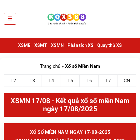
XSMB
XSMT
XSMB
XSMT
XSMN
Phân tích XS
Quay thử XS
XSMN
VIETLOTT
Trang chủ
»
Xổ số Miền Nam
THỐNG
T2
T3
T4
T5
T6
T7
CN
KÊ
SỔ
XSMN 17/08 - Kết quả xổ số miền Nam
KẾT
ngày 17/08/2025
QUẢ
TRUYỀN
THỐNG
XỔ SỐ MIỀN NAM NGÀY 17-08-2025
TRA