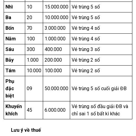
Nhì
10
15.000.000
Vé trùng 5 số
Ba
20
10.000.000
Vé trùng 5 số
Bốn
70
3.000.000
Vé trùng 4 số
Năm
100
1.000.000
Vé trùng 4 số
Sáu
300
400.000
Vé trùng 3 số
Bảy
1.000
200.000
Vé trùng 2 số
Tám
10.000
100.000
Vé trùng 2 số
Phụ
đặc
09
50.000.000
Vé trùng 5 số cuối giải ĐB
biệt
Khuyến
Vé trùng số đầu giải ĐB và
45
6.000.000
khích
chỉ sai 1 số bất kì khác
Lưu ý về thuế