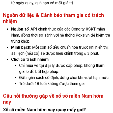
từ ngày quay; quá hạn vé mất giá trị.
Nguồn dữ liệu & Cảnh báo tham gia có trách
nhiệm
Nguồn số
: API chính thức của các Công ty XSKT miền
Nam, đồng thời so sánh với hệ thống Kqxs.vn để kiểm tra
trùng khớp.
Minh bạch
: Mỗi con số đều chuẩn hoá trước khi hiển thị;
sai lệch (nếu có) sẽ được hiệu chỉnh trong ≤ 3 phút.
Chơi có trách nhiệm
Chỉ mua vé tại đại lý được cấp phép, không tham
gia lô đề bất hợp pháp.
Đặt ngân sách cố định, dừng chơi khi vượt hạn mức.
Trẻ dưới 18 tuổi không được tham gia.
Câu hỏi thường gặp về xổ số miền Nam hôm
nay
Xổ số miền Nam hôm nay quay mấy giờ?