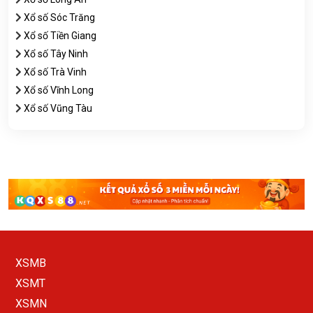
Xổ số Sóc Trăng
Xổ số Tiền Giang
Xổ số Tây Ninh
Xổ số Trà Vinh
Xổ số Vĩnh Long
Xổ số Vũng Tàu
XSMB
XSMT
XSMN