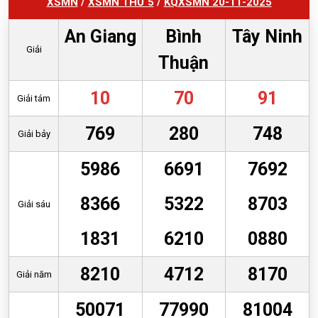
XSMN
/
XSMN THỨ 5
/
KQXSMN 20-11-2025
CỨU
KẾT
An Giang
Bình
Tây Ninh
QUẢ
Giải
Thuận
PHÂN
TÍCH
10
70
91
XỔ
Giải tám
SỐ
769
280
748
Giải bảy
TIN
TỨC
5986
6691
7692
KQXS
8366
5322
8703
THEO
Giải sáu
TỈNH
1831
6210
0880
VĂN
HÓA
8210
4712
8170
Giải năm
GIẢI
TRÍ
50071
77990
81004