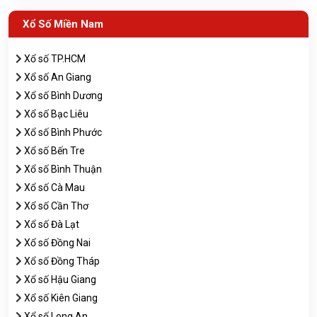
Xổ Số Miền Nam
Xổ số TP.HCM
Xổ số An Giang
Xổ số Bình Dương
Xổ số Bạc Liêu
Xổ số Bình Phước
Xổ số Bến Tre
Xổ số Bình Thuận
Xổ số Cà Mau
Xổ số Cần Thơ
Xổ số Đà Lạt
Xổ số Đồng Nai
Xổ số Đồng Tháp
Xổ số Hậu Giang
Xổ số Kiên Giang
Xổ số Long An