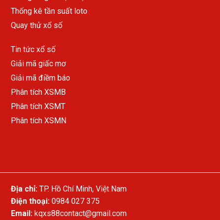
Thống kê tần suất loto
Quay thử xổ số
Tin tức xổ số
Giải mã giấc mơ
Giải mã điềm báo
Phân tích XSMB
Phân tích XSMT
Phân tích XSMN
https://555win.blog
https://ev9977.com/
mb88
ao88
RR88
Địa chỉ:
TP. Hồ Chí Minh, Việt Nam
Điện thoại:
0984 027 375
Email:
kqxs88contact@gmail.com