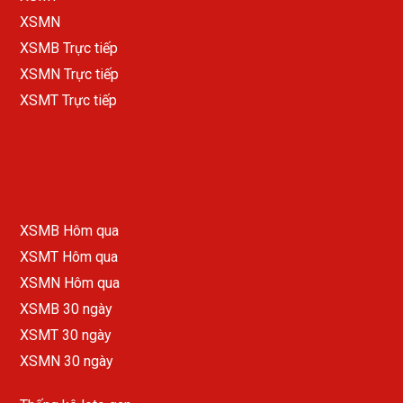
XSMN
XSMB Trực tiếp
XSMN Trực tiếp
XSMT Trực tiếp
XSMB Hôm qua
XSMT Hôm qua
XSMN Hôm qua
XSMB 30 ngày
XSMT 30 ngày
XSMN 30 ngày