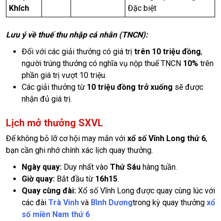
Khích
Đặc biệt
Lưu ý về thuế thu nhập cá nhân (TNCN):
Đối với các giải thưởng có giá trị
trên 10 triệu đồng
,
người trúng thưởng có nghĩa vụ nộp thuế TNCN
10%
trên
phần giá trị vượt 10 triệu.
Các giải thưởng từ
10 triệu đồng trở xuống
sẽ được
nhận đủ giá trị.
Lịch mở thưởng SXVL
Để không bỏ lỡ cơ hội may mắn với
xổ số Vĩnh Long thứ 6
,
bạn cần ghi nhớ chính xác lịch quay thưởng.
Ngày quay:
Duy nhất vào
Thứ Sáu
hàng tuần.
Giờ quay:
Bắt đầu từ
16h15
.
Quay cùng đài:
Xổ số Vĩnh Long được quay cùng lúc với
các đài
Trà Vinh
và
Bình Dương
trong kỳ quay thưởng
xổ
số miền Nam thứ 6