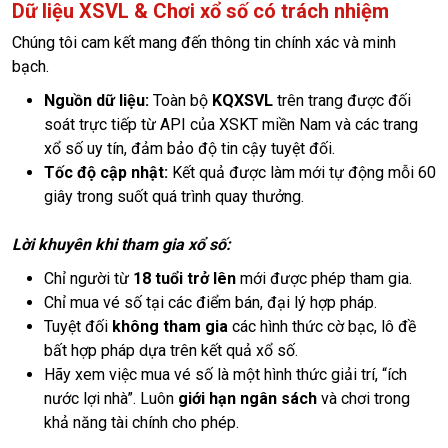
Dữ liệu XSVL & Chơi xổ số có trách nhiệm
Chúng tôi cam kết mang đến thông tin chính xác và minh
bạch.
Nguồn dữ liệu:
Toàn bộ
KQXSVL
trên trang được đối
soát trực tiếp từ API của XSKT miền Nam và các trang
xổ số uy tín, đảm bảo độ tin cậy tuyệt đối.
Tốc độ cập nhật:
Kết quả được làm mới tự động mỗi 60
giây trong suốt quá trình quay thưởng.
Lời khuyên khi tham gia xổ số:
Chỉ người từ
18 tuổi trở lên
mới được phép tham gia.
Chỉ mua vé số tại các điểm bán, đại lý hợp pháp.
Tuyệt đối
không tham gia
các hình thức cờ bạc, lô đề
bất hợp pháp dựa trên kết quả xổ số.
Hãy xem việc mua vé số là một hình thức giải trí, “ích
nước lợi nhà”. Luôn
giới hạn ngân sách
và chơi trong
khả năng tài chính cho phép.