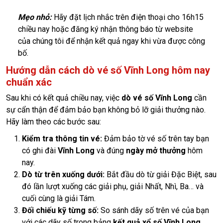
Mẹo nhỏ:
Hãy đặt lịch nhắc trên điện thoại cho 16h15
chiều nay hoặc đăng ký nhận thông báo từ website
của chúng tôi để nhận kết quả ngay khi vừa được công
bố.
Hướng dẫn cách dò vé số Vĩnh Long hôm nay
chuẩn xác
Sau khi có kết quả chiều nay, việc
dò vé số Vĩnh Long
cần
sự cẩn thận để đảm bảo bạn không bỏ lỡ giải thưởng nào.
Hãy làm theo các bước sau:
Kiểm tra thông tin vé:
Đảm bảo tờ vé số trên tay bạn
có ghi đài
Vĩnh Long
và đúng
ngày mở thưởng
hôm
nay.
Dò từ trên xuống dưới:
Bắt đầu dò từ giải Đặc Biệt, sau
đó lần lượt xuống các giải phụ, giải Nhất, Nhì, Ba… và
cuối cùng là giải Tám.
Đối chiếu kỹ từng số:
So sánh dãy số trên vé của bạn
với các dãy số trong bảng
kết quả xổ số Vĩnh Long