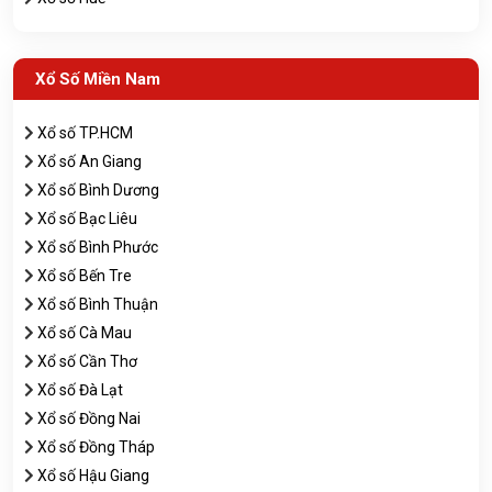
Xổ Số Miền Nam
Xổ số TP.HCM
Xổ số An Giang
Xổ số Bình Dương
Xổ số Bạc Liêu
Xổ số Bình Phước
Xổ số Bến Tre
Xổ số Bình Thuận
Xổ số Cà Mau
Xổ số Cần Thơ
Xổ số Đà Lạt
Xổ số Đồng Nai
Xổ số Đồng Tháp
Xổ số Hậu Giang