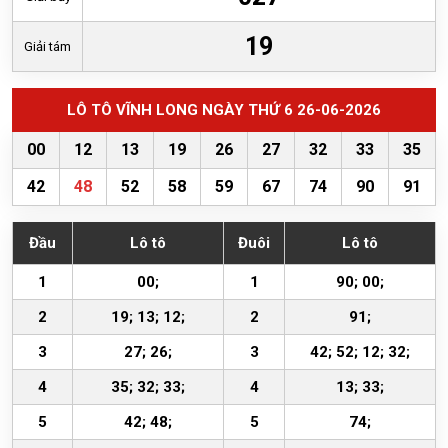
19
Giải tám
LÔ TÔ VĨNH LONG NGÀY THỨ 6 26-06-2026
00
12
13
19
26
27
32
33
35
42
48
52
58
59
67
74
90
91
Đầu
Lô tô
Đuôi
Lô tô
1
00;
1
90; 00;
2
19; 13; 12;
2
91;
3
27; 26;
3
42; 52; 12; 32;
4
35; 32; 33;
4
13; 33;
5
42; 48;
5
74;