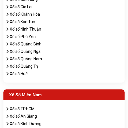
Xổ số Gia Lai
Xố số Khánh Hòa
Xổ số Kon Tum
Xổ số Ninh Thuận
Xổ số Phú Yên
Xổ số Quảng Bình
Xổ số Quảng Ngãi
Xổ số Quảng Nam
Xổ số Quảng Trị
Xổ số Huế
Xổ Số Miền Nam
Xổ số TP.HCM
Xổ số An Giang
Xổ số Bình Dương