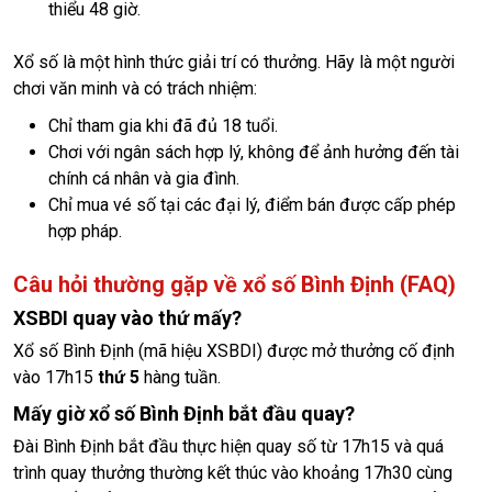
thiểu 48 giờ.
Xổ số là một hình thức giải trí có thưởng. Hãy là một người
chơi văn minh và có trách nhiệm:
Chỉ tham gia khi đã đủ 18 tuổi.
Chơi với ngân sách hợp lý, không để ảnh hưởng đến tài
chính cá nhân và gia đình.
Chỉ mua vé số tại các đại lý, điểm bán được cấp phép
hợp pháp.
Câu hỏi thường gặp về xổ số Bình Định (FAQ)
XSBDI quay vào thứ mấy?
Xổ số Bình Định (mã hiệu XSBDI) được mở thưởng cố định
vào 17h15
thứ 5
hàng tuần.
Mấy giờ xổ số Bình Định bắt đầu quay?
Đài Bình Định bắt đầu thực hiện quay số từ 17h15 và quá
trình quay thưởng thường kết thúc vào khoảng 17h30 cùng