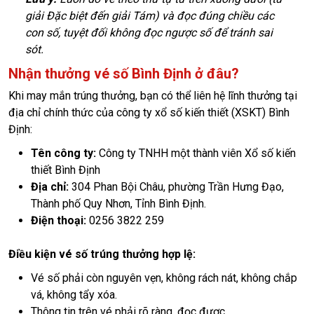
giải Đặc biệt đến giải Tám) và đọc đúng chiều các
con số, tuyệt đối không đọc ngược số để tránh sai
sót.
Nhận thưởng vé số Bình Định ở đâu?
Khi may mắn trúng thưởng, bạn có thể liên hệ lĩnh thưởng tại
địa chỉ chính thức của công ty xổ số kiến thiết (XSKT) Bình
Định:
Tên công ty:
Công ty TNHH một thành viên Xổ số kiến
thiết Bình Định
Địa chỉ:
304 Phan Bội Châu, phường Trần Hưng Đạo,
Thành phố Quy Nhơn, Tỉnh Bình Định.
Điện thoại:
0256 3822 259
Điều kiện vé số trúng thưởng hợp lệ:
Vé số phải còn nguyên vẹn, không rách nát, không chắp
vá, không tẩy xóa.
Thông tin trên vé phải rõ ràng, đọc được.