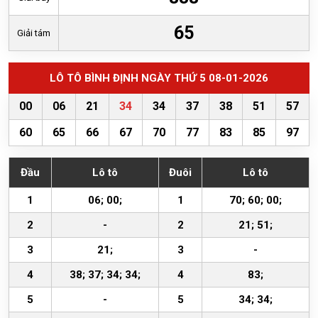
65
Giải tám
LÔ TÔ BÌNH ĐỊNH NGÀY THỨ 5 08-01-2026
00
06
21
34
34
37
38
51
57
60
65
66
67
70
77
83
85
97
Đầu
Lô tô
Đuôi
Lô tô
1
06; 00;
1
70; 60; 00;
2
-
2
21; 51;
3
21;
3
-
4
38; 37; 34; 34;
4
83;
5
-
5
34; 34;