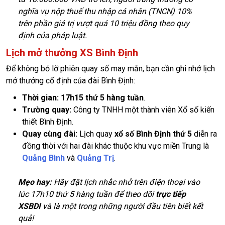
nghĩa vụ nộp thuế thu nhập cá nhân (TNCN) 10%
trên phần giá trị vượt quá 10 triệu đồng theo quy
định của pháp luật.
Lịch mở thưởng XS Bình Định
Để không bỏ lỡ phiên quay số may mắn, bạn cần ghi nhớ lịch
mở thưởng cố định của đài Bình Định:
Thời gian:
17h15 thứ 5 hàng tuần
.
Trường quay:
Công ty TNHH một thành viên Xổ số kiến
thiết Bình Định.
Quay cùng đài:
Lịch quay
xổ số Bình Định thứ 5
diễn ra
đồng thời với hai đài khác thuộc khu vực miền Trung là
Quảng Bình
và
Quảng Trị
.
Mẹo hay:
Hãy đặt lịch nhắc nhở trên điện thoại vào
lúc 17h10 thứ 5 hàng tuần để theo dõi
trực tiếp
XSBDI
và là một trong những người đầu tiên biết kết
quả!