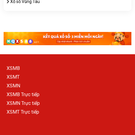
Xổ số Vũng Tàu
XSMB
XSMT
XSMN
XSMB Trực tiếp
XSMN Trực tiếp
XSMT Trực tiếp