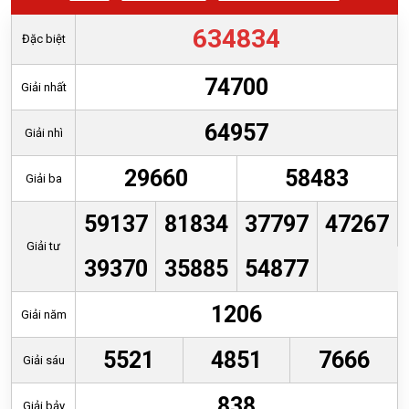
CỨU
KẾT
634834
Đặc biệt
QUẢ
74700
PHÂN
Giải nhất
TÍCH
XỔ
64957
Giải nhì
SỐ
29660
58483
Giải ba
TIN
TỨC
59137
81834
37797
47267
KQXS
Giải tư
THEO
39370
35885
54877
TỈNH
1206
Giải năm
VĂN
HÓA
5521
4851
7666
GIẢI
Giải sáu
TRÍ
838
Giải bảy