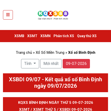
XSMB
XSMT
XSMB
XSMT
XSMN
Phân tích XS
Quay thử XS
XSMN
VIETLOTT
Trang chủ
»
Xổ Số Miền Trung
»
Xổ số Bình Định
THỐNG
Tỉnh
Mới nhất
09-07-2026
KÊ
SỔ
XSBDI 09/07 - Kết quả xổ số Bình Định
KẾT
ngày 09/07/2026
QUẢ
TRUYỀN
THỐNG
KQXS BÌNH ĐỊNH NGÀY THỨ 5 09-07-2026
TRA
XSMT
/
XSMT THỨ 5
/
XSBDI 09-07-2026