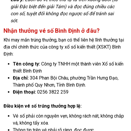
giải Đặc biệt đến giải Tám) và đọc đúng chiều các
con số, tuyệt đối không đọc ngược số để tránh sai
sót.
Nhận thưởng vé số Bình Định ở đâu?
Khi may mắn trúng thưởng, bạn có thể liên hệ lĩnh thưởng tại
địa chỉ chính thức của công ty xổ số kiến thiết (XSKT) Bình
Định:
Tên công ty:
Công ty TNHH một thành viên Xổ số kiến
thiết Bình Định
Địa chỉ:
304 Phan Bội Châu, phường Trần Hưng Đạo,
Thành phố Quy Nhơn, Tỉnh Bình Định.
Điện thoại:
0256 3822 259
Điều kiện vé số trúng thưởng hợp lệ:
Vé số phải còn nguyên vẹn, không rách nát, không chắp
vá, không tẩy xóa.
Thông tin trên vé phải rõ ràng, đọc được.