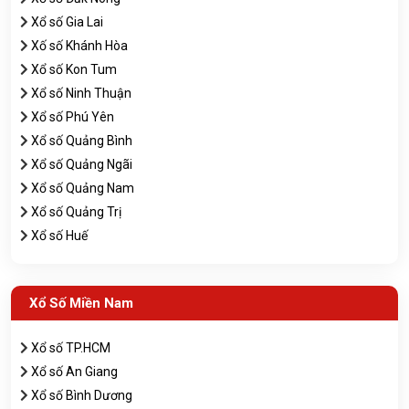
Xổ số Gia Lai
Xố số Khánh Hòa
Xổ số Kon Tum
Xổ số Ninh Thuận
Xổ số Phú Yên
Xổ số Quảng Bình
Xổ số Quảng Ngãi
Xổ số Quảng Nam
Xổ số Quảng Trị
Xổ số Huế
Xổ Số Miền Nam
Xổ số TP.HCM
Xổ số An Giang
Xổ số Bình Dương