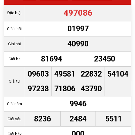
CỨU
KẾT
497086
Đặc biệt
QUẢ
01997
PHÂN
Giải nhất
TÍCH
XỔ
40990
Giải nhì
SỐ
81694
23450
Giải ba
TIN
TỨC
09603
49581
22832
54104
KQXS
Giải tư
THEO
97238
71806
43790
TỈNH
9946
Giải năm
VĂN
HÓA
8236
2484
5511
GIẢI
Giải sáu
TRÍ
000
Giải bảy