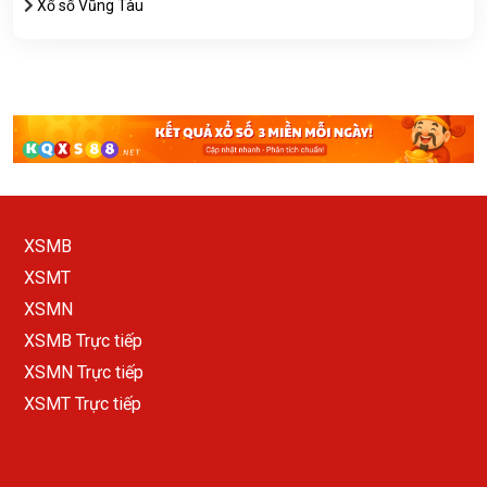
Xổ số Vũng Tàu
XSMB
XSMT
XSMN
XSMB Trực tiếp
XSMN Trực tiếp
XSMT Trực tiếp