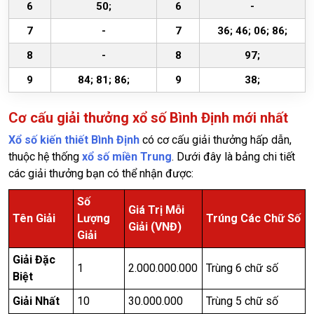
6
50;
6
-
7
-
7
36; 46; 06; 86;
8
-
8
97;
9
84; 81; 86;
9
38;
Cơ cấu giải thưởng xổ số Bình Định mới nhất
Xổ số kiến thiết Bình Định
có cơ cấu giải thưởng hấp dẫn,
thuộc hệ thống
xổ số miền Trung
. Dưới đây là bảng chi tiết
các giải thưởng bạn có thể nhận được:
Số
Giá Trị Mỗi
Tên Giải
Lượng
Trúng Các Chữ Số
Giải (VNĐ)
Giải
Giải Đặc
1
2.000.000.000
Trùng 6 chữ số
Biệt
Giải Nhất
10
30.000.000
Trùng 5 chữ số