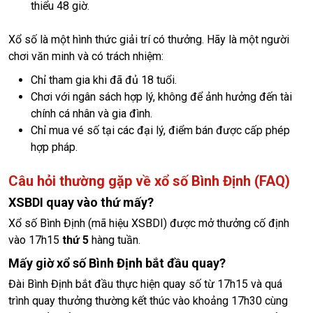
thiểu 48 giờ.
Xổ số là một hình thức giải trí có thưởng. Hãy là một người
chơi văn minh và có trách nhiệm:
Chỉ tham gia khi đã đủ 18 tuổi.
Chơi với ngân sách hợp lý, không để ảnh hưởng đến tài
chính cá nhân và gia đình.
Chỉ mua vé số tại các đại lý, điểm bán được cấp phép
hợp pháp.
Câu hỏi thường gặp về xổ số Bình Định (FAQ)
XSBDI quay vào thứ mấy?
Xổ số Bình Định (mã hiệu XSBDI) được mở thưởng cố định
vào 17h15
thứ 5
hàng tuần.
Mấy giờ xổ số Bình Định bắt đầu quay?
Đài Bình Định bắt đầu thực hiện quay số từ 17h15 và quá
trình quay thưởng thường kết thúc vào khoảng 17h30 cùng