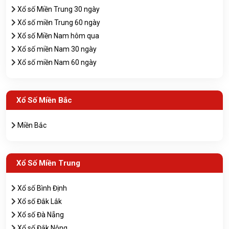
Xổ số Miền Trung 30 ngày
Xổ số miền Trung 60 ngày
Xổ số Miền Nam hôm qua
Xổ số miền Nam 30 ngày
Xổ số miền Nam 60 ngày
Xổ Số Miền Bắc
Miền Bắc
Xổ Số Miền Trung
Xổ số Bình Định
Xổ số Đắk Lắk
Xổ số Đà Nẵng
Xổ số Đắk Nông