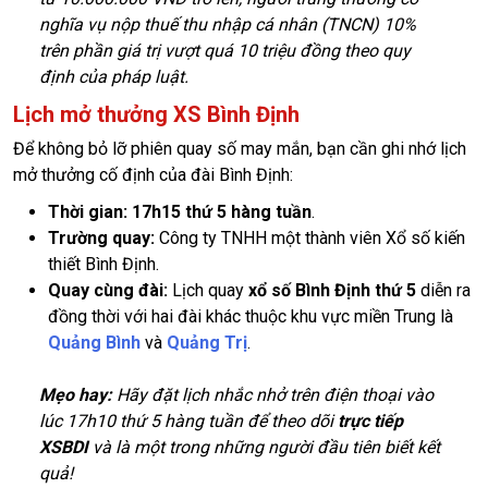
nghĩa vụ nộp thuế thu nhập cá nhân (TNCN) 10%
trên phần giá trị vượt quá 10 triệu đồng theo quy
định của pháp luật.
Lịch mở thưởng XS Bình Định
Để không bỏ lỡ phiên quay số may mắn, bạn cần ghi nhớ lịch
mở thưởng cố định của đài Bình Định:
Thời gian:
17h15 thứ 5 hàng tuần
.
Trường quay:
Công ty TNHH một thành viên Xổ số kiến
thiết Bình Định.
Quay cùng đài:
Lịch quay
xổ số Bình Định thứ 5
diễn ra
đồng thời với hai đài khác thuộc khu vực miền Trung là
Quảng Bình
và
Quảng Trị
.
Mẹo hay:
Hãy đặt lịch nhắc nhở trên điện thoại vào
lúc 17h10 thứ 5 hàng tuần để theo dõi
trực tiếp
XSBDI
và là một trong những người đầu tiên biết kết
quả!