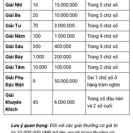
Giải Nhì
10
15.000.000
Trùng 5 chữ số
Giải Ba
20
10.000.000
Trùng 5 chữ số
Giải Tư
70
3.000.000
Trùng 5 chữ số
Giải Năm
100
1.000.000
Trùng 4 chữ số
Giải Sáu
300
400.000
Trùng 4 chữ số
Giải Bảy
1.000
200.000
Trùng 3 chữ số
Giải Tám
10.000
100.000
Trùng 2 chữ số
Giải Phụ
Sai 1 chữ số ở
9
50.000.000
Đặc Biệt
hàng trăm nghìn
Giải
Trùng số đầu tiên
Khuyến
45
6.000.000
và 2 số cuối
Khích
Lưu ý quan trọng:
Đối với các giải thưởng có giá trị
từ 10.000.000 VNĐ trở lên, người trúng thưởng có