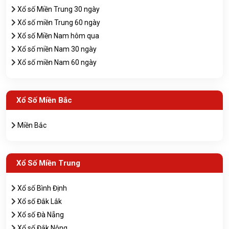
Xổ số Miền Trung 30 ngày
Xổ số miền Trung 60 ngày
Xổ số Miền Nam hôm qua
Xổ số miền Nam 30 ngày
Xổ số miền Nam 60 ngày
Xổ Số Miền Bắc
Miền Bắc
Xổ Số Miền Trung
Xổ số Bình Định
Xổ số Đắk Lắk
Xổ số Đà Nẵng
Xổ số Đắk Nông