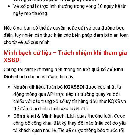
Vé số phải được lĩnh thưởng trong vòng 30 ngày kể từ
ngày mở thưởng.
Nếu ở xa, bạn có thể ủy quyền hoặc gửi vé qua đường bưu
điện, tuy nhiên cần thực hiện các biện pháp đảm bảo an toàn
cho tờ vé số của mình.
Minh bạch dữ liệu – Trách nhiệm khi tham gia
XSBDI
Chúng tôi cam kết mang đến thông tin
kết quả xổ số Bình
Định
nhanh chóng và đáng tin cậy.
Nguồn dữ liệu:
Toàn bộ
KQXSBDI
được cập nhật tự
động thông qua API trực tiếp từ trường quay và đối
chiếu với các trang xổ số uy tín hàng đầu như KQXS.vn
để đảm bảo tính chính xác tuyệt đối.
Công khai & Minh bạch:
Lịch quay thưởng luôn được
công bố công khai. Bất kỳ thay đổi nào (nếu có) do yếu
tố khách quan như lễ, Tết sẽ được thông báo trước tối