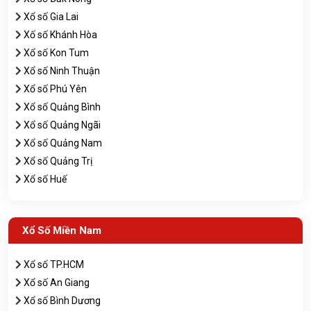
Xổ số Gia Lai
Xố số Khánh Hòa
Xổ số Kon Tum
Xổ số Ninh Thuận
Xổ số Phú Yên
Xổ số Quảng Bình
Xổ số Quảng Ngãi
Xổ số Quảng Nam
Xổ số Quảng Trị
Xổ số Huế
Xổ Số Miền Nam
Xổ số TP.HCM
Xổ số An Giang
Xổ số Bình Dương