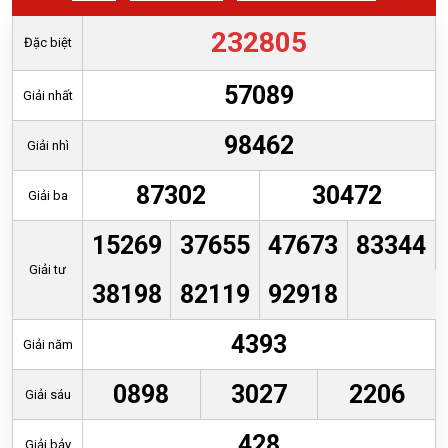
CỨU
KẾT
232805
Đặc biệt
QUẢ
57089
PHÂN
Giải nhất
TÍCH
XỔ
98462
Giải nhì
SỐ
87302
30472
Giải ba
TIN
TỨC
15269
37655
47673
83344
KQXS
Giải tư
THEO
38198
82119
92918
TỈNH
4393
Giải năm
VĂN
HÓA
0898
3027
2206
GIẢI
Giải sáu
TRÍ
428
Giải bảy