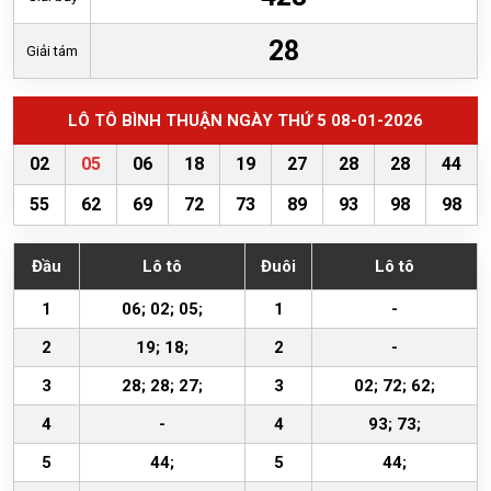
28
Giải tám
LÔ TÔ BÌNH THUẬN NGÀY THỨ 5 08-01-2026
02
05
06
18
19
27
28
28
44
55
62
69
72
73
89
93
98
98
Đầu
Lô tô
Đuôi
Lô tô
1
06; 02; 05;
1
-
2
19; 18;
2
-
3
28; 28; 27;
3
02; 72; 62;
4
-
4
93; 73;
5
44;
5
44;