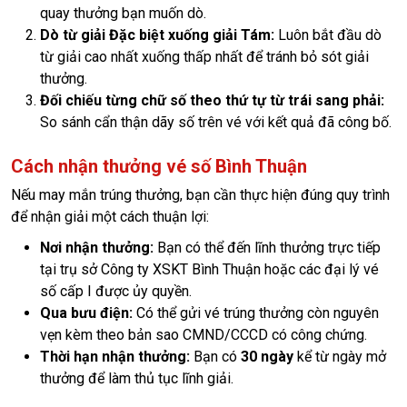
quay thưởng bạn muốn dò.
Dò từ giải Đặc biệt xuống giải Tám:
Luôn bắt đầu dò
từ giải cao nhất xuống thấp nhất để tránh bỏ sót giải
thưởng.
Đối chiếu từng chữ số theo thứ tự từ trái sang phải:
So sánh cẩn thận dãy số trên vé với kết quả đã công bố.
Cách nhận thưởng vé số Bình Thuận
Nếu may mắn trúng thưởng, bạn cần thực hiện đúng quy trình
để nhận giải một cách thuận lợi:
Nơi nhận thưởng:
Bạn có thể đến lĩnh thưởng trực tiếp
tại trụ sở Công ty XSKT Bình Thuận hoặc các đại lý vé
số cấp I được ủy quyền.
Qua bưu điện:
Có thể gửi vé trúng thưởng còn nguyên
vẹn kèm theo bản sao CMND/CCCD có công chứng.
Thời hạn nhận thưởng:
Bạn có
30 ngày
kể từ ngày mở
thưởng để làm thủ tục lĩnh giải.