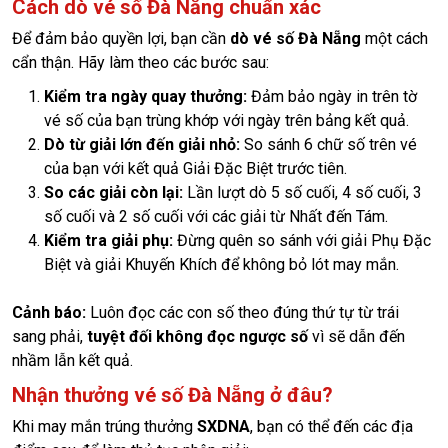
Cách dò vé số Đà Nẵng chuẩn xác
Để đảm bảo quyền lợi, bạn cần
dò vé số Đà Nẵng
một cách
cẩn thận. Hãy làm theo các bước sau:
Kiểm tra ngày quay thưởng:
Đảm bảo ngày in trên tờ
vé số của bạn trùng khớp với ngày trên bảng kết quả.
Dò từ giải lớn đến giải nhỏ:
So sánh 6 chữ số trên vé
của bạn với kết quả Giải Đặc Biệt trước tiên.
So các giải còn lại:
Lần lượt dò 5 số cuối, 4 số cuối, 3
số cuối và 2 số cuối với các giải từ Nhất đến Tám.
Kiểm tra giải phụ:
Đừng quên so sánh với giải Phụ Đặc
Biệt và giải Khuyến Khích để không bỏ lót may mắn.
Cảnh báo:
Luôn đọc các con số theo đúng thứ tự từ trái
sang phải,
tuyệt đối không đọc ngược số
vì sẽ dẫn đến
nhầm lẫn kết quả.
Nhận thưởng vé số Đà Nẵng ở đâu?
Khi may mắn trúng thưởng
SXDNA
, bạn có thể đến các địa