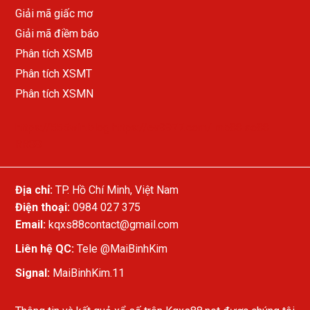
Giải mã giấc mơ
Giải mã điềm báo
Phân tích XSMB
Phân tích XSMT
Phân tích XSMN
https://555win.blog
https://ev9977.com/
mb88
ao88
RR88
Địa chỉ:
TP. Hồ Chí Minh, Việt Nam
Điện thoại:
0984 027 375
Email:
kqxs88contact@gmail.com
Liên hệ QC:
Tele
@MaiBinhKim
Signal:
MaiBinhKim.11