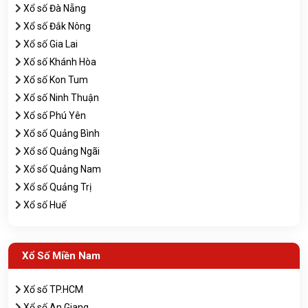
Xổ số Đà Nẵng
Xổ số Đắk Nông
Xổ số Gia Lai
Xố số Khánh Hòa
Xổ số Kon Tum
Xổ số Ninh Thuận
Xổ số Phú Yên
Xổ số Quảng Bình
Xổ số Quảng Ngãi
Xổ số Quảng Nam
Xổ số Quảng Trị
Xổ số Huế
Xổ Số Miền Nam
Xổ số TP.HCM
Xổ số An Giang