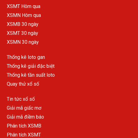
XSMT Hôm qua
XSMN Hôm qua
XSMB 30 ngày
XSMT 30 ngày
XSMN 30 ngày
Thống kê loto gan
Thống kê giải đặc biệt
Thống kê tần suất loto
Quay thử xổ số
Tin tức xổ số
Giải mã giấc mơ
Giải mã điềm báo
Phân tích XSMB
Phân tích XSMT