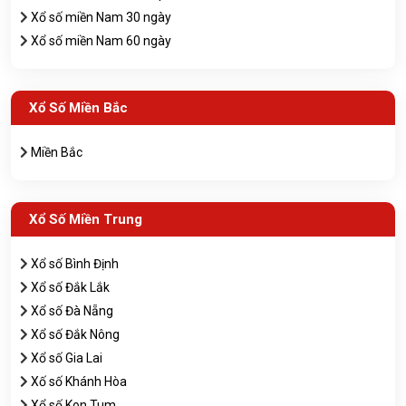
Xổ số miền Nam 30 ngày
Xổ số miền Nam 60 ngày
Xổ Số Miền Bắc
Miền Bắc
Xổ Số Miền Trung
Xổ số Bình Định
Xổ số Đắk Lắk
Xổ số Đà Nẵng
Xổ số Đắk Nông
Xổ số Gia Lai
Xố số Khánh Hòa
Xổ số Kon Tum