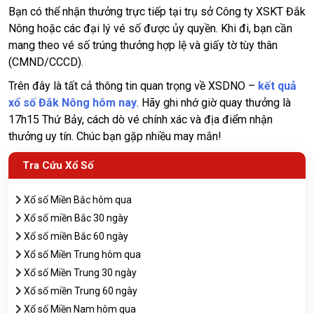
Bạn có thể nhận thưởng trực tiếp tại trụ sở Công ty XSKT Đắk
Nông hoặc các đại lý vé số được ủy quyền. Khi đi, bạn cần
mang theo vé số trúng thưởng hợp lệ và giấy tờ tùy thân
(CMND/CCCD).
Trên đây là tất cả thông tin quan trọng về
XSDNO –
kết quả
xổ số Đắk Nông hôm nay
. Hãy ghi nhớ giờ quay thưởng là
17h15 Thứ Bảy, cách dò vé chính xác và địa điểm nhận
thưởng uy tín. Chúc bạn gặp nhiều may mắn!
Tra Cứu Xổ Số
Xổ số Miền Bắc hôm qua
Xổ số miền Bắc 30 ngày
Xổ số miền Bắc 60 ngày
Xổ số Miền Trung hôm qua
Xổ số Miền Trung 30 ngày
Xổ số miền Trung 60 ngày
Xổ số Miền Nam hôm qua