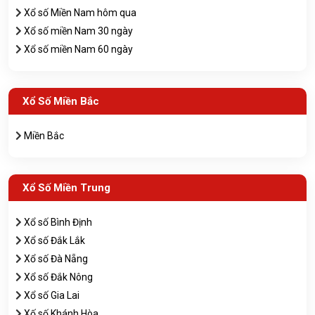
Xổ số Miền Nam hôm qua
Xổ số miền Nam 30 ngày
Xổ số miền Nam 60 ngày
Xổ Số Miền Bắc
Miền Bắc
Xổ Số Miền Trung
Xổ số Bình Định
Xổ số Đắk Lắk
Xổ số Đà Nẵng
Xổ số Đắk Nông
Xổ số Gia Lai
Xố số Khánh Hòa