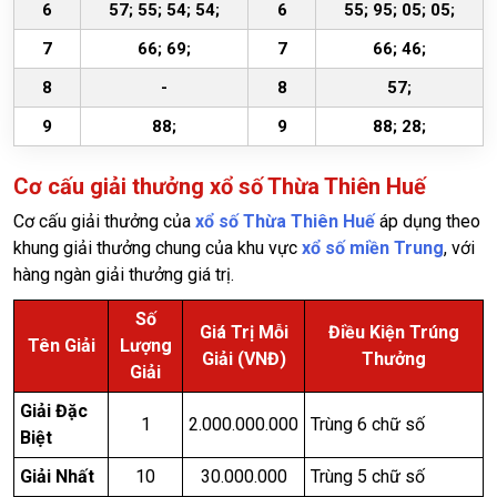
6
57; 55; 54; 54;
6
55; 95; 05; 05;
7
66; 69;
7
66; 46;
8
-
8
57;
9
88;
9
88; 28;
Cơ cấu giải thưởng xổ số Thừa Thiên Huế
Cơ cấu giải thưởng của
xổ số Thừa Thiên Huế
áp dụng theo
khung giải thưởng chung của khu vực
xổ số miền Trung
, với
hàng ngàn giải thưởng giá trị.
Số
Giá Trị Mỗi
Điều Kiện Trúng
Tên Giải
Lượng
Giải (VNĐ)
Thưởng
Giải
Giải Đặc
1
2.000.000.000
Trùng 6 chữ số
Biệt
Giải Nhất
10
30.000.000
Trùng 5 chữ số