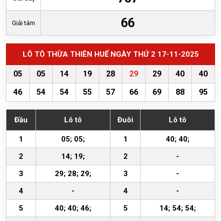
66
Giải tám
LÔ TÔ THỪA THIÊN HUẾ NGÀY THỨ 2 17-11-2025
05
05
14
19
28
29
29
40
40
46
54
54
55
57
66
69
88
95
Đầu
Lô tô
Đuôi
Lô tô
1
05; 05;
1
40; 40;
2
14; 19;
2
-
3
29; 28; 29;
3
-
4
-
4
-
5
40; 40; 46;
5
14; 54; 54;