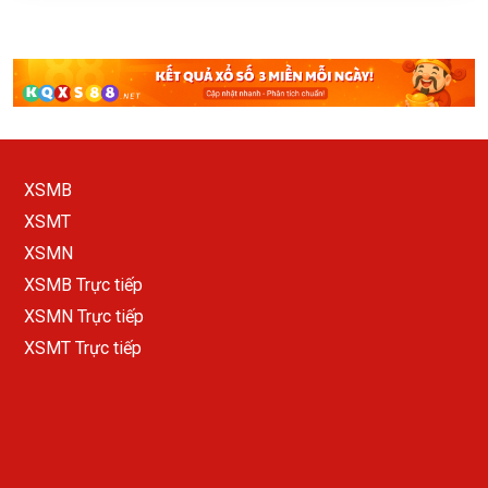
XSMB
XSMT
XSMN
XSMB Trực tiếp
XSMN Trực tiếp
XSMT Trực tiếp