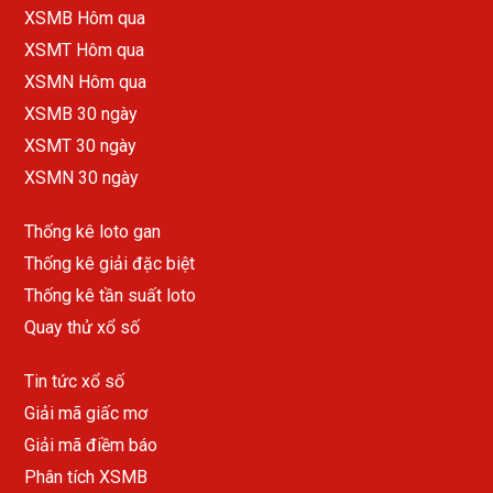
XSMB Hôm qua
XSMT Hôm qua
XSMN Hôm qua
XSMB 30 ngày
XSMT 30 ngày
XSMN 30 ngày
Thống kê loto gan
Thống kê giải đặc biệt
Thống kê tần suất loto
Quay thử xổ số
Tin tức xổ số
Giải mã giấc mơ
Giải mã điềm báo
Phân tích XSMB