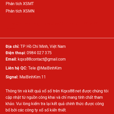
Phân tích XSMT
Phân tích XSMN
https://555win.blog
https://ev9977.com/
mb88
ao88
RR88
Địa chỉ:
TP. Hồ Chí Minh, Việt Nam
Điện thoại:
0984 027 375
Email:
kqxs88contact@gmail.com
Liên hệ QC:
Tele
@MaiBinhKim
Signal:
MaiBinhKim.11
Thông tin và kết quả xổ số trên Kqxs88.net được chúng tôi
cập nhật từ nguồn công khai và chỉ mang tính chất tham
khảo. Vui lòng kiểm tra lại kết quả chính thức được công
bố bởi các công ty xổ số kiến thiết.