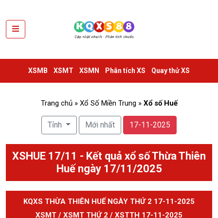
XSMB
XSMT
XSMB
XSMT
XSMN
Phân tích XS
Quay thử XS
XSMN
VIETLOTT
Trang chủ
»
Xổ Số Miền Trung
»
Xổ số Huế
THỐNG
Tỉnh
Mới nhất
17-11-2025
KÊ
SỔ
XSHUE 17/11 - Kết quả xổ số Thừa Thiên
KẾT
Huế ngày 17/11/2025
QUẢ
TRUYỀN
THỐNG
KQXS THỪA THIÊN HUẾ NGÀY THỨ 2 17-11-2025
TRA
XSMT
/
XSMT THỨ 2
/
XSTTH 17-11-2025