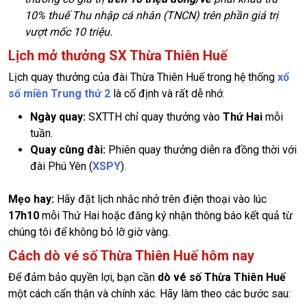
10% thuế Thu nhập cá nhân (TNCN) trên phần giá trị
vượt mốc 10 triệu.
Lịch mở thưởng SX Thừa Thiên Huế
Lịch quay thưởng của đài Thừa Thiên Huế trong hệ thống
xổ
số miền Trung thứ 2
là cố định và rất dễ nhớ.
Ngày quay:
SXTTH chỉ quay thưởng vào
Thứ Hai
mỗi
tuần.
Quay cùng đài:
Phiên quay thưởng diễn ra đồng thời với
đài Phú Yên (
XSPY
).
Mẹo hay:
Hãy đặt lịch nhắc nhở trên điện thoại vào lúc
17h10
mỗi Thứ Hai hoặc đăng ký nhận thông báo kết quả từ
chúng tôi để không bỏ lỡ giờ vàng.
Cách dò vé số Thừa Thiên Huế hôm nay
Để đảm bảo quyền lợi, bạn cần
dò vé số Thừa Thiên Huế
một cách cẩn thận và chính xác. Hãy làm theo các bước sau: