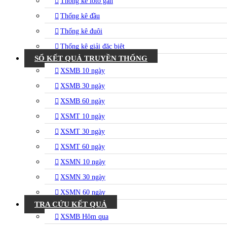
Thống kê loto gan
Thống kê đầu
Thống kê đuôi
Thống kê giải đặc biệt
SỔ KẾT QUẢ TRUYỀN THỐNG
XSMB 10 ngày
XSMB 30 ngày
XSMB 60 ngày
XSMT 10 ngày
XSMT 30 ngày
XSMT 60 ngày
XSMN 10 ngày
XSMN 30 ngày
XSMN 60 ngày
TRA CỨU KẾT QUẢ
XSMB Hôm qua