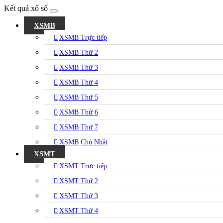
Kết quả xổ số
XSMB
XSMB Trực tiếp
XSMB Thứ 2
XSMB Thứ 3
XSMB Thứ 4
XSMB Thứ 5
XSMB Thứ 6
XSMB Thứ 7
XSMB Chủ Nhật
XSMT
XSMT Trực tiếp
XSMT Thứ 2
XSMT Thứ 3
XSMT Thứ 4