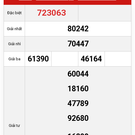
CỨU
KẾT
723063
Đặc biệt
QUẢ
80242
PHÂN
Giải nhất
TÍCH
XỔ
70447
Giải nhì
SỐ
61390
46164
Giải ba
TIN
TỨC
60044
KQXS
THEO
18160
TỈNH
47789
VĂN
HÓA
92680
GIẢI
TRÍ
Giải tư