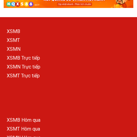
XSMB
XSMT
XSMN
XSMB Trực tiếp
XSMN Trực tiếp
XSMT Trực tiếp
XSMB Hôm qua
XSMT Hôm qua