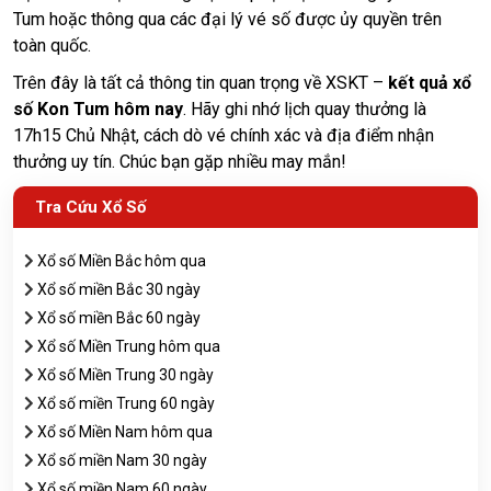
Tum hoặc thông qua các đại lý vé số được ủy quyền trên
toàn quốc.
Trên đây là tất cả thông tin quan trọng về
XSKT –
kết quả xổ
số Kon Tum hôm nay
. Hãy ghi nhớ lịch quay thưởng là
17h15 Chủ Nhật, cách dò vé chính xác và địa điểm nhận
thưởng uy tín. Chúc bạn gặp nhiều may mắn!
Tra Cứu Xổ Số
Xổ số Miền Bắc hôm qua
Xổ số miền Bắc 30 ngày
Xổ số miền Bắc 60 ngày
Xổ số Miền Trung hôm qua
Xổ số Miền Trung 30 ngày
Xổ số miền Trung 60 ngày
Xổ số Miền Nam hôm qua
Xổ số miền Nam 30 ngày
Xổ số miền Nam 60 ngày