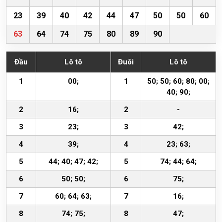
23
39
40
42
44
47
50
50
60
63
64
74
75
80
89
90
Đầu
Lô tô
Đuôi
Lô tô
1
00;
1
50; 50; 60; 80; 00;
40; 90;
2
16;
2
-
3
23;
3
42;
4
39;
4
23; 63;
5
44; 40; 47; 42;
5
74; 44; 64;
6
50; 50;
6
75;
7
60; 64; 63;
7
16;
8
74; 75;
8
47;