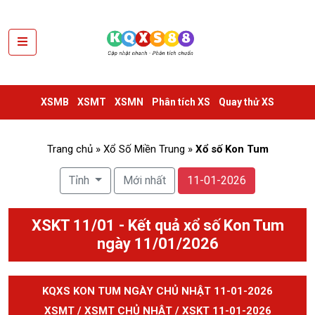
XSMB
XSMT
XSMB
XSMT
XSMN
Phân tích XS
Quay thử XS
XSMN
VIETLOTT
Trang chủ
»
Xổ Số Miền Trung
»
Xổ số Kon Tum
THỐNG
Tỉnh
Mới nhất
11-01-2026
KÊ
SỔ
XSKT 11/01 - Kết quả xổ số Kon Tum
KẾT
ngày 11/01/2026
QUẢ
TRUYỀN
THỐNG
KQXS KON TUM NGÀY CHỦ NHẬT 11-01-2026
TRA
XSMT
/
XSMT CHỦ NHẬT
/
XSKT 11-01-2026