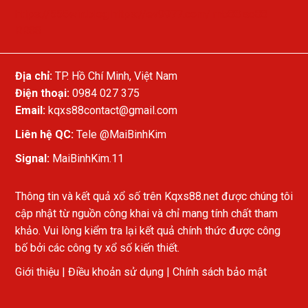
https://555win.blog
https://ev9977.com/
mb88
ao88
RR88
Địa chỉ:
TP. Hồ Chí Minh, Việt Nam
Điện thoại:
0984 027 375
Email:
kqxs88contact@gmail.com
Liên hệ QC:
Tele
@MaiBinhKim
Signal:
MaiBinhKim.11
Thông tin và kết quả xổ số trên Kqxs88.net được chúng tôi
cập nhật từ nguồn công khai và chỉ mang tính chất tham
khảo. Vui lòng kiểm tra lại kết quả chính thức được công
bố bởi các công ty xổ số kiến thiết.
Giới thiệu
|
Điều khoản sử dụng
|
Chính sách bảo mật