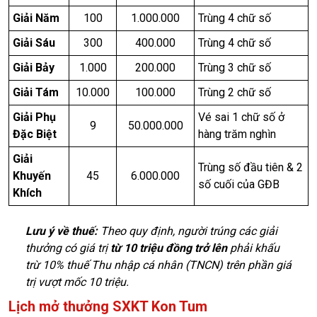
Giải Năm
100
1.000.000
Trùng 4 chữ số
Giải Sáu
300
400.000
Trùng 4 chữ số
Giải Bảy
1.000
200.000
Trùng 3 chữ số
Giải Tám
10.000
100.000
Trùng 2 chữ số
Giải Phụ
Vé sai 1 chữ số ở
9
50.000.000
Đặc Biệt
hàng trăm nghìn
Giải
Trùng số đầu tiên & 2
Khuyến
45
6.000.000
số cuối của GĐB
Khích
Lưu ý về thuế:
Theo quy định, người trúng các giải
thưởng có giá trị
từ 10 triệu đồng trở lên
phải khấu
trừ 10% thuế Thu nhập cá nhân (TNCN) trên phần giá
trị vượt mốc 10 triệu.
Lịch mở thưởng SXKT Kon Tum