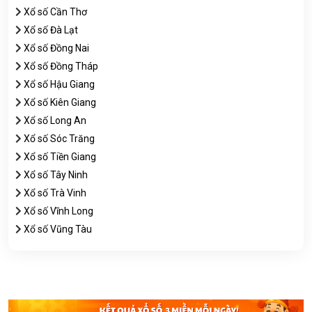
Xổ số Cần Thơ
Xổ số Đà Lạt
Xổ số Đồng Nai
Xổ số Đồng Tháp
Xổ số Hậu Giang
Xổ số Kiên Giang
Xổ số Long An
Xổ số Sóc Trăng
Xổ số Tiền Giang
Xổ số Tây Ninh
Xổ số Trà Vinh
Xổ số Vĩnh Long
Xổ số Vũng Tàu