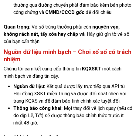
thưởng qua đường chuyển phát đảm bảo kèm bản photo
công chứng và
CMND/CCCD gốc
để đối chiếu.
Quan trọng:
Vé số trúng thưởng phải còn
nguyên vẹn,
không rách nát, tẩy xóa hay chắp vá
. Hãy giữ gìn tờ vé số
của bạn cẩn thận.
Nguồn dữ liệu minh bạch – Chơi xổ số có trách
nhiệm
Chúng tôi cam kết cung cấp thông tin
KQXSKT
một cách
minh bạch và đáng tin cậy.
Nguồn dữ liệu:
Kết quả được lấy trực tiếp qua API từ
Hội đồng XSKT miền Trung và được đối soát chéo với
trang KQXS.vn để đảm bảo tính chính xác tuyệt đối.
Thông báo công khai:
Mọi thay đổi về lịch quay (nếu có
do dịp Lễ, Tết) sẽ được thông báo chính thức trước ít
nhất 48 giờ.