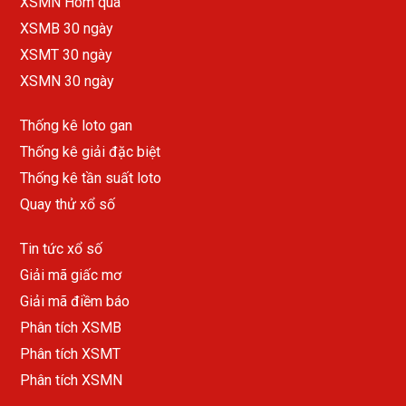
XSMN Hôm qua
XSMB 30 ngày
XSMT 30 ngày
XSMN 30 ngày
Thống kê loto gan
Thống kê giải đặc biệt
Thống kê tần suất loto
Quay thử xổ số
Tin tức xổ số
Giải mã giấc mơ
Giải mã điềm báo
Phân tích XSMB
Phân tích XSMT
Phân tích XSMN