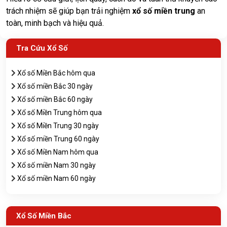
trách nhiệm sẽ giúp bạn trải nghiệm
xổ số miền trung
an
toàn, minh bạch và hiệu quả.
Tra Cứu Xổ Số
Xổ số Miền Bắc hôm qua
Xổ số miền Bắc 30 ngày
Xổ số miền Bắc 60 ngày
Xổ số Miền Trung hôm qua
Xổ số Miền Trung 30 ngày
Xổ số miền Trung 60 ngày
Xổ số Miền Nam hôm qua
Xổ số miền Nam 30 ngày
Xổ số miền Nam 60 ngày
Xổ Số Miền Bắc