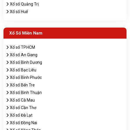
Xổ số Quảng Trị
Xổ số Huế
Xổ Số Miền Nam
Xổ số TP.HCM
Xổ số An Giang
Xổ số Bình Dương
Xổ số Bạc Liêu
Xổ số Bình Phước
Xổ số Bến Tre
Xổ số Bình Thuận
Xổ số Cà Mau
Xổ số Cần Thơ
Xổ số Đà Lạt
Xổ số Đồng Nai