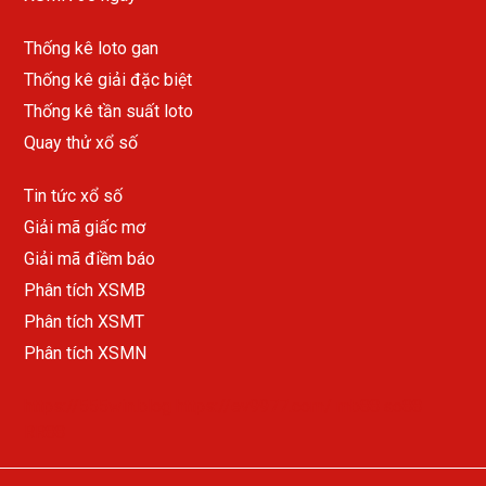
Thống kê loto gan
Thống kê giải đặc biệt
Thống kê tần suất loto
Quay thử xổ số
Tin tức xổ số
Giải mã giấc mơ
Giải mã điềm báo
Phân tích XSMB
Phân tích XSMT
Phân tích XSMN
https://555win.blog
https://ev9977.com/
mb88
ao88
RR88