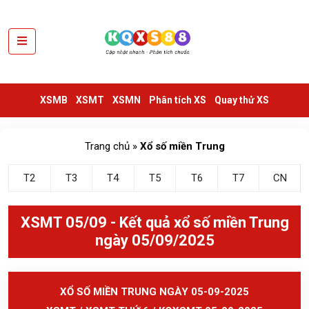
XSMB
XSMT
XSMB
XSMT
XSMN
Phân tích XS
Quay thử XS
XSMN
VIETLOTT
Trang chủ
»
Xổ số miền Trung
THỐNG
T2
T3
T4
T5
T6
T7
CN
KÊ
SỔ
XSMT 05/09 - Kết quả xổ số miền Trung
KẾT
ngày 05/09/2025
QUẢ
TRUYỀN
THỐNG
XỔ SỐ MIỀN TRUNG NGÀY 05-09-2025
TRA