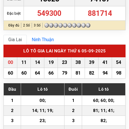
549300
881714
Đặc biệt
0
1
2
3
4
5
6
7
8
9
Đầy đủ
2 Số
3 Số
Gia Lai
Ninh Thuận
LÔ TÔ GIA LAI NGÀY THỨ 6 05-09-2025
00
11
14
19
23
38
39
41
54
60
60
64
66
79
81
82
94
98
Đầu
Lô tô
Đuôi
Lô tô
1
00;
1
60; 60; 00;
2
14; 11; 19;
2
81; 11; 41;
3
23;
3
82;