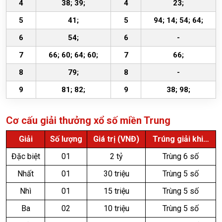
4
38; 39;
4
23;
5
41;
5
94; 14; 54; 64;
6
54;
6
-
7
66; 60; 64; 60;
7
66;
8
79;
8
-
9
81; 82;
9
38; 98;
Cơ cấu giải thưởng xổ số miền Trung
Giải
Số lượng
Giá trị (VNĐ)
Trúng giải khi…
Đặc biệt
01
2 tỷ
Trùng 6 số
Nhất
01
30 triệu
Trùng 5 số
Nhì
01
15 triệu
Trùng 5 số
Ba
02
10 triệu
Trùng 5 số