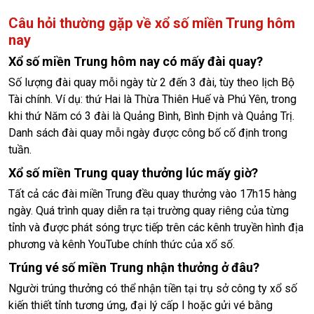
Câu hỏi thường gặp về xổ số miền Trung hôm
nay
Xổ số miền Trung hôm nay có mấy đài quay?
Số lượng đài quay mỗi ngày từ 2 đến 3 đài, tùy theo lịch Bộ
Tài chính. Ví dụ: thứ Hai là Thừa Thiên Huế và Phú Yên, trong
khi thứ Năm có 3 đài là Quảng Bình, Bình Định và Quảng Trị.
Danh sách đài quay mỗi ngày được công bố cố định trong
tuần.
Xổ số miền Trung quay thưởng lúc mấy giờ?
Tất cả các đài miền Trung đều quay thưởng vào 17h15 hàng
ngày. Quá trình quay diễn ra tại trường quay riêng của từng
tỉnh và được phát sóng trực tiếp trên các kênh truyền hình địa
phương và kênh YouTube chính thức của xổ số.
Trúng vé số miền Trung nhận thưởng ở đâu?
Người trúng thưởng có thể nhận tiền tại trụ sở công ty xổ số
kiến thiết tỉnh tương ứng, đại lý cấp I hoặc gửi vé bằng