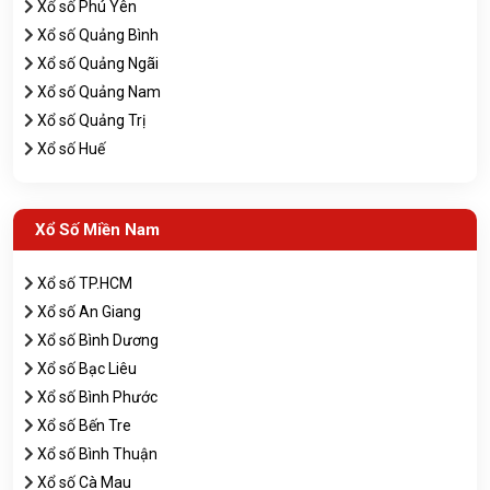
Xổ số Phú Yên
Xổ số Quảng Bình
Xổ số Quảng Ngãi
Xổ số Quảng Nam
Xổ số Quảng Trị
Xổ số Huế
Xổ Số Miền Nam
Xổ số TP.HCM
Xổ số An Giang
Xổ số Bình Dương
Xổ số Bạc Liêu
Xổ số Bình Phước
Xổ số Bến Tre
Xổ số Bình Thuận
Xổ số Cà Mau