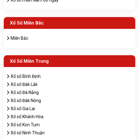
Xổ Số Miền Bắc
Miền Bắc
Xổ Số Miền Trung
Xổ số Bình Định
Xổ số Đắk Lắk
Xổ số Đà Nẵng
Xổ số Đắk Nông
Xổ số Gia Lai
Xố số Khánh Hòa
Xổ số Kon Tum
Xổ số Ninh Thuận