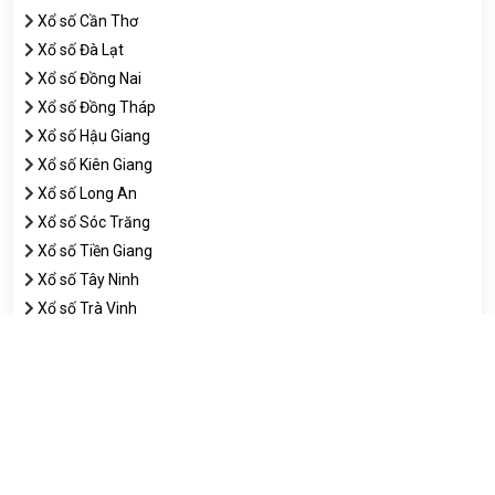
Xổ số Cần Thơ
Xổ số Đà Lạt
Xổ số Đồng Nai
Xổ số Đồng Tháp
Xổ số Hậu Giang
Xổ số Kiên Giang
Xổ số Long An
Xổ số Sóc Trăng
Xổ số Tiền Giang
Xổ số Tây Ninh
Xổ số Trà Vinh
Xổ số Vĩnh Long
Xổ số Vũng Tàu