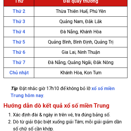
Thứ
Đài quay thưởng
Thứ 2
Thừa Thiên Huế, Phú Yên
Thứ 3
Quảng Nam, Đắk Lắk
Thứ 4
Đà Nẵng, Khánh Hòa
Thứ 5
Quảng Bình, Bình Định, Quảng Trị
Thứ 6
Gia Lai, Ninh Thuận
Thứ 7
Đà Nẵng, Quảng Ngãi, Đắk Nông
Chủ nhật
Khánh Hòa, Kon Tum
Tip
: Đặt nhắc giờ 17h10 để không bỏ lỡ
xổ số miền
Trung hôm nay
.
Hướng dẫn dò kết quả xổ số miền Trung
Xác định đài & ngày in trên vé, tra đúng bảng số.
Dò từ giải Đặc biệt xuống giải Tám; mỗi giải giảm dần
số chữ số cần khớp.