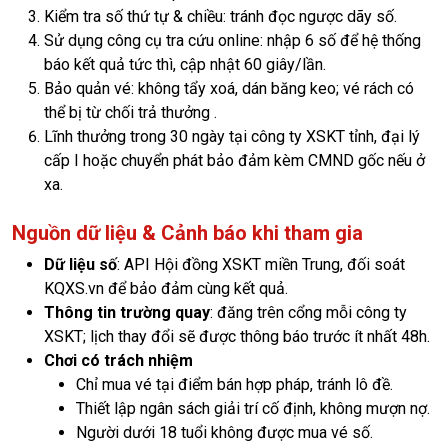
Kiểm tra số thứ tự & chiều: tránh đọc ngược dãy số.
Sử dụng công cụ tra cứu online: nhập 6 số để hệ thống
báo kết quả tức thì, cập nhật 60 giây/lần.
Bảo quản vé: không tẩy xoá, dán băng keo; vé rách có
thể bị từ chối trả thưởng .
Lĩnh thưởng trong 30 ngày tại công ty XSKT tỉnh, đại lý
cấp I hoặc chuyển phát bảo đảm kèm CMND gốc nếu ở
xa.
Nguồn dữ liệu & Cảnh báo khi tham gia
Dữ liệu số
: API Hội đồng XSKT miền Trung, đối soát
KQXS.vn để bảo đảm cùng kết quả.
Thông tin trường quay
: đăng trên cổng mỗi công ty
XSKT; lịch thay đổi sẽ được thông báo trước ít nhất 48h.
Chơi có trách nhiệm
Chỉ mua vé tại điểm bán hợp pháp, tránh lô đề.
Thiết lập ngân sách giải trí cố định, không mượn nợ.
Người dưới 18 tuổi không được mua vé số.