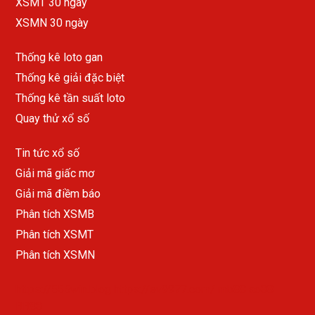
XSMT 30 ngày
XSMN 30 ngày
Thống kê loto gan
Thống kê giải đặc biệt
Thống kê tần suất loto
Quay thử xổ số
Tin tức xổ số
Giải mã giấc mơ
Giải mã điềm báo
Phân tích XSMB
Phân tích XSMT
Phân tích XSMN
https://555win.blog
https://ev9977.com/
mb88
ao88
RR88