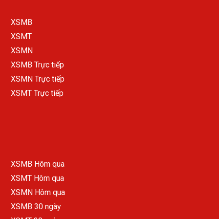
XSMB
XSMT
XSMN
XSMB Trực tiếp
XSMN Trực tiếp
XSMT Trực tiếp
XSMB Hôm qua
XSMT Hôm qua
XSMN Hôm qua
XSMB 30 ngày