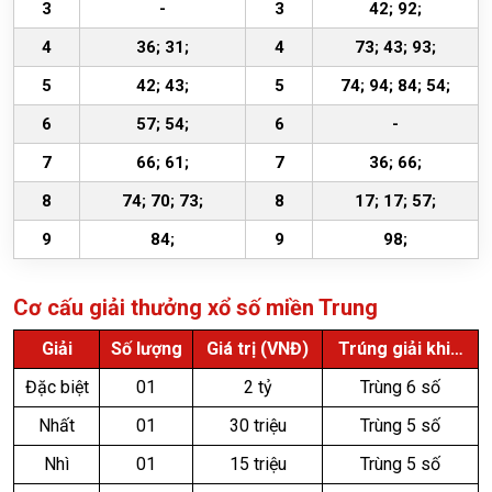
3
-
3
42; 92;
4
36; 31;
4
73; 43; 93;
5
42; 43;
5
74; 94; 84; 54;
6
57; 54;
6
-
7
66; 61;
7
36; 66;
8
74; 70; 73;
8
17; 17; 57;
9
84;
9
98;
Cơ cấu giải thưởng xổ số miền Trung
Giải
Số lượng
Giá trị (VNĐ)
Trúng giải khi…
Đặc biệt
01
2 tỷ
Trùng 6 số
Nhất
01
30 triệu
Trùng 5 số
Nhì
01
15 triệu
Trùng 5 số