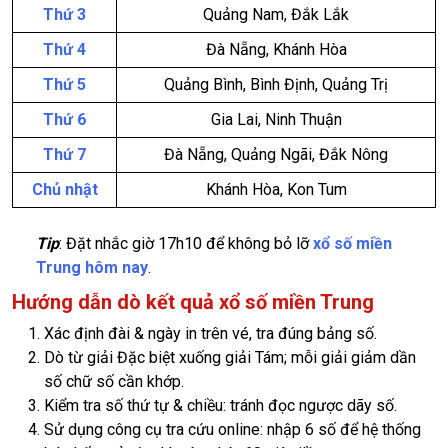
Thứ 3
Quảng Nam, Đắk Lắk
Thứ 4
Đà Nẵng, Khánh Hòa
Thứ 5
Quảng Bình, Bình Định, Quảng Trị
Thứ 6
Gia Lai, Ninh Thuận
Thứ 7
Đà Nẵng, Quảng Ngãi, Đắk Nông
Chủ nhật
Khánh Hòa, Kon Tum
Tip
: Đặt nhắc giờ 17h10 để không bỏ lỡ
xổ số miền
Trung hôm nay
.
Hướng dẫn dò kết quả xổ số miền Trung
Xác định đài & ngày in trên vé, tra đúng bảng số.
Dò từ giải Đặc biệt xuống giải Tám; mỗi giải giảm dần
số chữ số cần khớp.
Kiểm tra số thứ tự & chiều: tránh đọc ngược dãy số.
Sử dụng công cụ tra cứu online: nhập 6 số để hệ thống