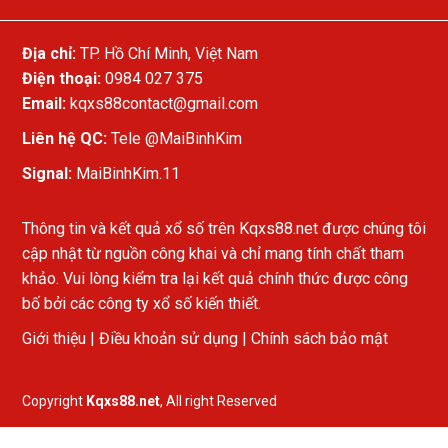
Địa chỉ:
TP. Hồ Chí Minh, Việt Nam
Điện thoại:
0984 027 375
Email:
kqxs88contact@gmail.com
Liên hệ QC:
Tele
@MaiBinhKim
Signal:
MaiBinhKim.11
Thông tin và kết quả xổ số trên Kqxs88.net được chúng tôi
cập nhật từ nguồn công khai và chỉ mang tính chất tham
khảo. Vui lòng kiểm tra lại kết quả chính thức được công
bố bởi các công ty xổ số kiến thiết.
Giới thiệu
|
Điều khoản sử dụng
|
Chính sách bảo mật
Copyright
Kqxs88.net
, All right Reserved
cakhiatv link trực tiếp
33win