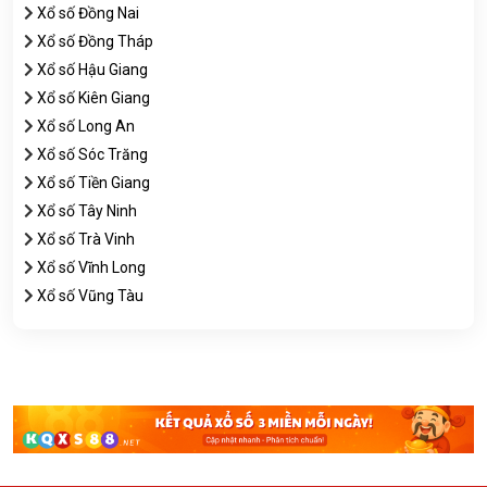
Xổ số Đồng Nai
Xổ số Đồng Tháp
Xổ số Hậu Giang
Xổ số Kiên Giang
Xổ số Long An
Xổ số Sóc Trăng
Xổ số Tiền Giang
Xổ số Tây Ninh
Xổ số Trà Vinh
Xổ số Vĩnh Long
Xổ số Vũng Tàu