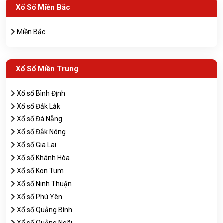
Xổ Số Miền Bắc
Miền Bắc
Xổ Số Miền Trung
Xổ số Bình Định
Xổ số Đắk Lắk
Xổ số Đà Nẵng
Xổ số Đắk Nông
Xổ số Gia Lai
Xố số Khánh Hòa
Xổ số Kon Tum
Xổ số Ninh Thuận
Xổ số Phú Yên
Xổ số Quảng Bình
Xổ số Quảng Ngãi