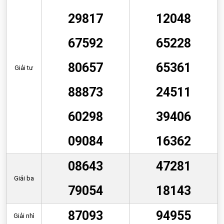
29817
12048
67592
65228
80657
65361
Giải tư
88873
24511
60298
39406
09084
16362
08643
47281
Giải ba
79054
18143
87093
94955
Giải nhì