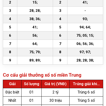
2
15;
2
41;
3
28; 28;
3
-
4
38; 36;
4
93;
5
41;
5
94; 64;
6
56;
6
75; 05; 15;
7
64;
7
06; 56; 36;
8
75; 79;
8
97; 97;
9
89; 89;
9
28; 28; 38;
Cơ cấu giải thưởng xổ số miền Trung
Giải
Số lượng
Giá trị (VNĐ)
Trúng giải khi…
Đặc biệt
01
2 tỷ
Trùng 6 số
Nhất
01
30 triệu
Trùng 5 số