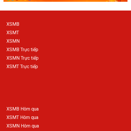
XSMB
XSMT
XSMN
XSMB Trực tiếp
XSMN Trực tiếp
XSMT Trực tiếp
XSMB Hôm qua
XSMT Hôm qua
XSMN Hôm qua