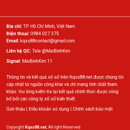
https://555win.blog
https://ev9977.com/
mb88
ao88
RR88
Địa chỉ:
TP. Hồ Chí Minh, Việt Nam
Điện thoại:
0984 027 375
Email:
kqxs88contact@gmail.com
Liên hệ QC:
Tele
@MaiBinhKim
Signal:
MaiBinhKim.11
Thông tin và kết quả xổ số trên Kqxs88.net được chúng tôi
cập nhật từ nguồn công khai và chỉ mang tính chất tham
khảo. Vui lòng kiểm tra lại kết quả chính thức được công
bố bởi các công ty xổ số kiến thiết.
Giới thiệu
|
Điều khoản sử dụng
|
Chính sách bảo mật
Copyright
Kqxs88.net
, All right Reserved