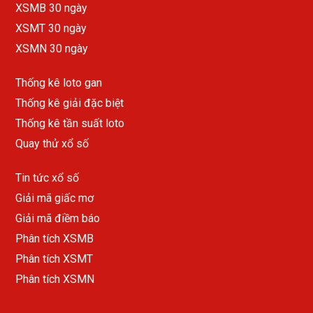
XSMB 30 ngày
XSMT 30 ngày
XSMN 30 ngày
Thống kê loto gan
Thống kê giải đặc biệt
Thống kê tần suất loto
Quay thử xổ số
Tin tức xổ số
Giải mã giấc mơ
Giải mã điềm báo
Phân tích XSMB
Phân tích XSMT
Phân tích XSMN