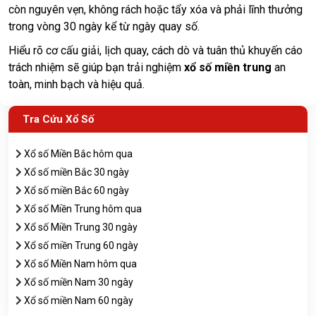
còn nguyên vẹn, không rách hoặc tẩy xóa và phải lĩnh thưởng
trong vòng 30 ngày kể từ ngày quay số.
Hiểu rõ cơ cấu giải, lịch quay, cách dò và tuân thủ khuyến cáo
trách nhiệm sẽ giúp bạn trải nghiệm
xổ số miền trung
an
toàn, minh bạch và hiệu quả.
Tra Cứu Xổ Số
Xổ số Miền Bắc hôm qua
Xổ số miền Bắc 30 ngày
Xổ số miền Bắc 60 ngày
Xổ số Miền Trung hôm qua
Xổ số Miền Trung 30 ngày
Xổ số miền Trung 60 ngày
Xổ số Miền Nam hôm qua
Xổ số miền Nam 30 ngày
Xổ số miền Nam 60 ngày