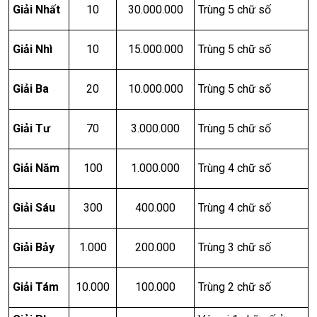
Giải Nhất
10
30.000.000
Trùng 5 chữ số
Giải Nhì
10
15.000.000
Trùng 5 chữ số
Giải Ba
20
10.000.000
Trùng 5 chữ số
Giải Tư
70
3.000.000
Trùng 5 chữ số
Giải Năm
100
1.000.000
Trùng 4 chữ số
Giải Sáu
300
400.000
Trùng 4 chữ số
Giải Bảy
1.000
200.000
Trùng 3 chữ số
Giải Tám
10.000
100.000
Trùng 2 chữ số