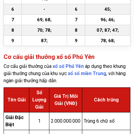
6
-
6
45;
7
69; 68;
7
96; 46;
8
70; 78;
8
07; 87; 47;
9
87;
9
78; 68;
Cơ cấu giải thưởng xổ số Phú Yên
Cơ cấu giải thưởng của
xổ số Phú Yên
áp dụng theo khung
giải thưởng chung của khu vực
xổ số miền Trung
, với hàng
ngàn giải thưởng hấp dẫn.
Số
Giá Trị Mỗi
Tên Giải
Lượng
Cách trúng
Giải (VNĐ)
Giải
Giải Đặc
1
2.000.000.000
Trùng 6 chữ số
Biệt