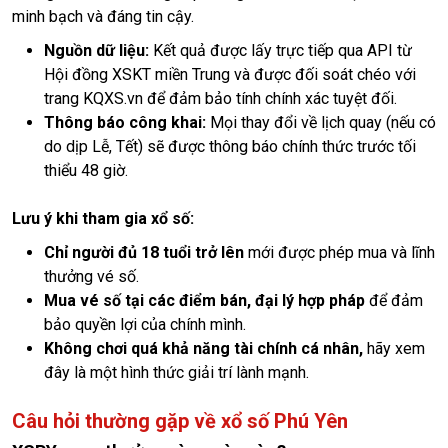
minh bạch và đáng tin cậy.
Nguồn dữ liệu:
Kết quả được lấy trực tiếp qua API từ
Hội đồng XSKT miền Trung và được đối soát chéo với
trang KQXS.vn để đảm bảo tính chính xác tuyệt đối.
Thông báo công khai:
Mọi thay đổi về lịch quay (nếu có
do dịp Lễ, Tết) sẽ được thông báo chính thức trước tối
thiểu 48 giờ.
Lưu ý khi tham gia xổ số:
Chỉ người đủ 18 tuổi trở lên
mới được phép mua và lĩnh
thưởng vé số.
Mua vé số tại các điểm bán, đại lý hợp pháp
để đảm
bảo quyền lợi của chính mình.
Không chơi quá khả năng tài chính cá nhân,
hãy xem
đây là một hình thức giải trí lành mạnh.
Câu hỏi thường gặp về xổ số Phú Yên