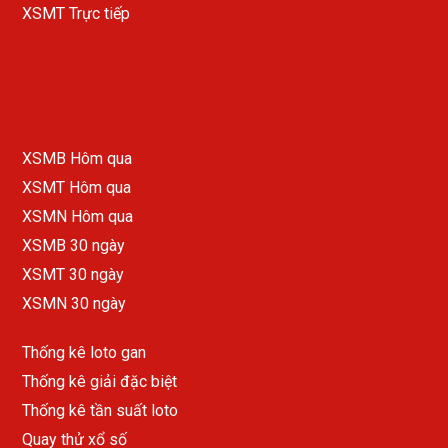
XSMT Trực tiếp
XSMB Hôm qua
XSMT Hôm qua
XSMN Hôm qua
XSMB 30 ngày
XSMT 30 ngày
XSMN 30 ngày
Thống kê loto gan
Thống kê giải đặc biệt
Thống kê tần suất loto
Quay thử xổ số