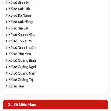
Xổ số Bình Định
Xổ số Đắk Lắk
Xổ số Đà Nẵng
Xổ số Đắk Nông
Xổ số Gia Lai
Xố số Khánh Hòa
Xổ số Kon Tum
Xổ số Ninh Thuận
Xổ số Phú Yên
Xổ số Quảng Bình
Xổ số Quảng Ngãi
Xổ số Quảng Nam
Xổ số Quảng Trị
Xổ số Huế
Xổ Số Miền Nam