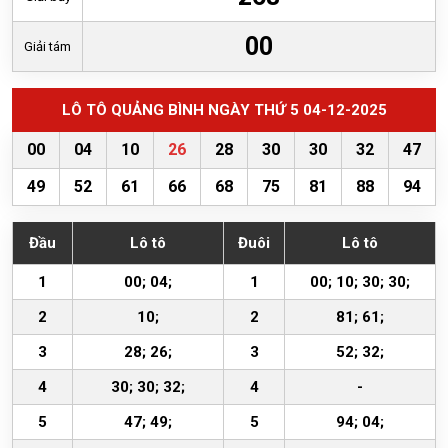
00
Giải tám
LÔ TÔ QUẢNG BÌNH NGÀY THỨ 5 04-12-2025
00
04
10
26
28
30
30
32
47
49
52
61
66
68
75
81
88
94
Đầu
Lô tô
Đuôi
Lô tô
1
00; 04;
1
00; 10; 30; 30;
2
10;
2
81; 61;
3
28; 26;
3
52; 32;
4
30; 30; 32;
4
-
5
47; 49;
5
94; 04;