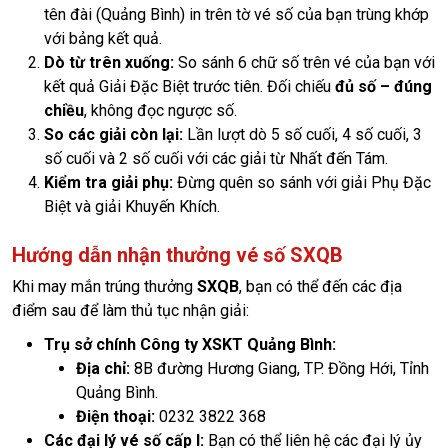
tên đài (Quảng Bình) in trên tờ vé số của bạn trùng khớp
với bảng kết quả.
Dò từ trên xuống:
So sánh 6 chữ số trên vé của bạn với
kết quả Giải Đặc Biệt trước tiên. Đối chiếu
đủ số – đúng
chiều
, không đọc ngược số.
So các giải còn lại:
Lần lượt dò 5 số cuối, 4 số cuối, 3
số cuối và 2 số cuối với các giải từ Nhất đến Tám.
Kiểm tra giải phụ:
Đừng quên so sánh với giải Phụ Đặc
Biệt và giải Khuyến Khích.
Hướng dẫn nhận thưởng vé số SXQB
Khi may mắn trúng thưởng
SXQB
, bạn có thể đến các địa
điểm sau để làm thủ tục nhận giải:
Trụ sở chính Công ty XSKT Quảng Bình:
Địa chỉ:
8B đường Hương Giang, TP. Đồng Hới, Tỉnh
Quảng Bình.
Điện thoại:
0232 3822 368
Các đại lý vé số cấp I:
Bạn có thể liên hệ các đại lý ủy