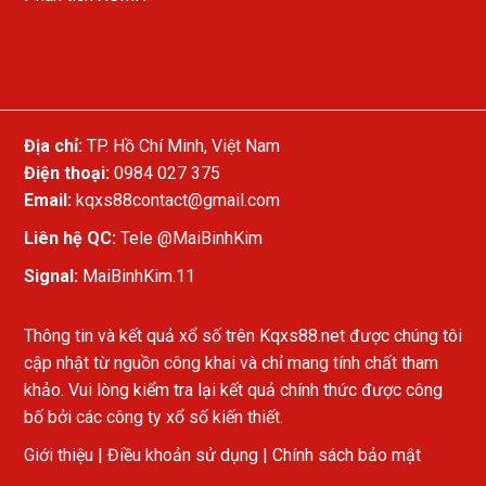
https://555win.blog
https://ev9977.com/
mb88
ao88
RR88
Địa chỉ:
TP. Hồ Chí Minh, Việt Nam
Điện thoại:
0984 027 375
Email:
kqxs88contact@gmail.com
Liên hệ QC:
Tele
@MaiBinhKim
Signal:
MaiBinhKim.11
Thông tin và kết quả xổ số trên Kqxs88.net được chúng tôi
cập nhật từ nguồn công khai và chỉ mang tính chất tham
khảo. Vui lòng kiểm tra lại kết quả chính thức được công
bố bởi các công ty xổ số kiến thiết.
Giới thiệu
|
Điều khoản sử dụng
|
Chính sách bảo mật