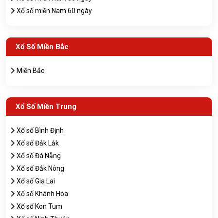
Xổ số miền Nam 60 ngày
Xổ Số Miền Bắc
Miền Bắc
Xổ Số Miền Trung
Xổ số Bình Định
Xổ số Đắk Lắk
Xổ số Đà Nẵng
Xổ số Đắk Nông
Xổ số Gia Lai
Xố số Khánh Hòa
Xổ số Kon Tum