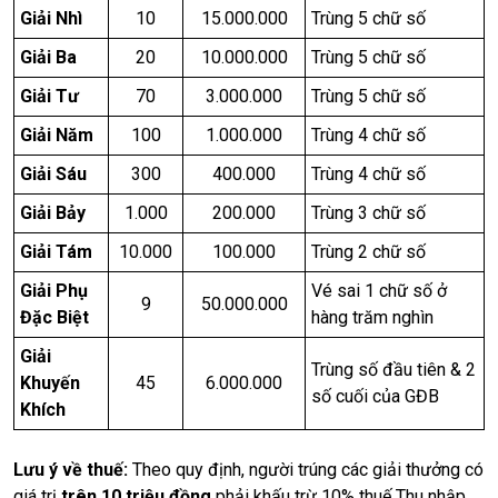
Giải Nhì
10
15.000.000
Trùng 5 chữ số
Giải Ba
20
10.000.000
Trùng 5 chữ số
Giải Tư
70
3.000.000
Trùng 5 chữ số
Giải Năm
100
1.000.000
Trùng 4 chữ số
Giải Sáu
300
400.000
Trùng 4 chữ số
Giải Bảy
1.000
200.000
Trùng 3 chữ số
Giải Tám
10.000
100.000
Trùng 2 chữ số
Giải Phụ
Vé sai 1 chữ số ở
9
50.000.000
Đặc Biệt
hàng trăm nghìn
Giải
Trùng số đầu tiên & 2
Khuyến
45
6.000.000
số cuối của GĐB
Khích
Lưu ý về thuế:
Theo quy định, người trúng các giải thưởng có
giá trị
trên 10 triệu đồng
phải khấu trừ 10% thuế Thu nhập