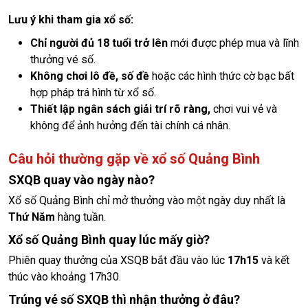
Lưu ý khi tham gia xổ số:
Chỉ người đủ 18 tuổi trở lên
mới được phép mua và lĩnh
thưởng vé số.
Không chơi lô đề, số đề
hoặc các hình thức cờ bạc bất
hợp pháp trá hình từ xổ số.
Thiết lập ngân sách giải trí rõ ràng,
chơi vui vẻ và
không để ảnh hưởng đến tài chính cá nhân.
Câu hỏi thường gặp về xổ số Quảng Bình
SXQB quay vào ngày nào?
Xổ số Quảng Bình chỉ mở thưởng vào một ngày duy nhất là
Thứ Năm
hàng tuần.
Xổ số Quảng Bình quay lúc mấy giờ?
Phiên quay thưởng của XSQB bắt đầu vào lúc
17h15
và kết
thúc vào khoảng 17h30.
Trúng vé số SXQB thì nhận thưởng ở đâu?