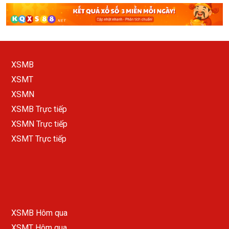
XSMB
XSMT
XSMN
XSMB Trực tiếp
XSMN Trực tiếp
XSMT Trực tiếp
XSMB Hôm qua
XSMT Hôm qua