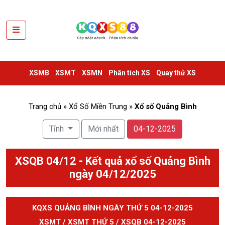
XSMB
XSMT
XSMB
XSMT
XSMN
Phân tích XS
Quay thử XS
XSMN
VIETLOTT
Trang chủ
»
Xổ Số Miền Trung
»
Xổ số Quảng Bình
THỐNG
Tỉnh
Mới nhất
04-12-2025
KÊ
SỔ
XSQB 04/12 - Kết quả xổ số Quảng Bình
KẾT
ngày 04/12/2025
QUẢ
TRUYỀN
THỐNG
KQXS QUẢNG BÌNH NGÀY THỨ 5 04-12-2025
TRA
XSMT
/
XSMT THỨ 5
/
XSQB 04-12-2025