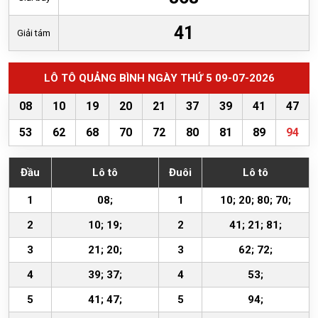
41
Giải tám
LÔ TÔ QUẢNG BÌNH NGÀY THỨ 5 09-07-2026
08
10
19
20
21
37
39
41
47
53
62
68
70
72
80
81
89
94
Đầu
Lô tô
Đuôi
Lô tô
1
08;
1
10; 20; 80; 70;
2
10; 19;
2
41; 21; 81;
3
21; 20;
3
62; 72;
4
39; 37;
4
53;
5
41; 47;
5
94;