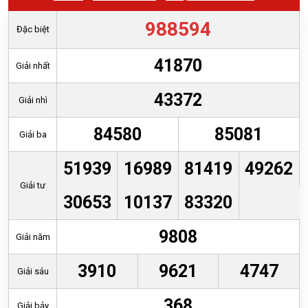
CỨU
KẾT
988594
Đặc biệt
QUẢ
41870
PHÂN
Giải nhất
TÍCH
XỔ
43372
Giải nhì
SỐ
84580
85081
Giải ba
TIN
TỨC
51939
16989
81419
49262
KQXS
Giải tư
THEO
30653
10137
83320
TỈNH
9808
Giải năm
VĂN
HÓA
3910
9621
4747
GIẢI
Giải sáu
TRÍ
368
Giải bảy