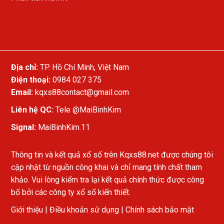
https://555win.blog
https://ev9977.com/
mb88
ao88
RR88
Địa chỉ:
TP. Hồ Chí Minh, Việt Nam
Điện thoại:
0984 027 375
Email:
kqxs88contact@gmail.com
Liên hệ QC:
Tele
@MaiBinhKim
Signal:
MaiBinhKim.11
Thông tin và kết quả xổ số trên Kqxs88.net được chúng tôi
cập nhật từ nguồn công khai và chỉ mang tính chất tham
khảo. Vui lòng kiểm tra lại kết quả chính thức được công
bố bởi các công ty xổ số kiến thiết.
Giới thiệu
|
Điều khoản sử dụng
|
Chính sách bảo mật