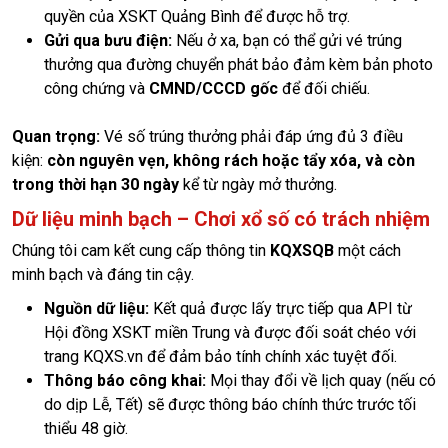
quyền của XSKT Quảng Bình để được hỗ trợ.
Gửi qua bưu điện:
Nếu ở xa, bạn có thể gửi vé trúng
thưởng qua đường chuyển phát bảo đảm kèm bản photo
công chứng và
CMND/CCCD gốc
để đối chiếu.
Quan trọng:
Vé số trúng thưởng phải đáp ứng đủ 3 điều
kiện:
còn nguyên vẹn, không rách hoặc tẩy xóa, và còn
trong thời hạn 30 ngày
kể từ ngày mở thưởng.
Dữ liệu minh bạch – Chơi xổ số có trách nhiệm
Chúng tôi cam kết cung cấp thông tin
KQXSQB
một cách
minh bạch và đáng tin cậy.
Nguồn dữ liệu:
Kết quả được lấy trực tiếp qua API từ
Hội đồng XSKT miền Trung và được đối soát chéo với
trang KQXS.vn để đảm bảo tính chính xác tuyệt đối.
Thông báo công khai:
Mọi thay đổi về lịch quay (nếu có
do dịp Lễ, Tết) sẽ được thông báo chính thức trước tối
thiểu 48 giờ.