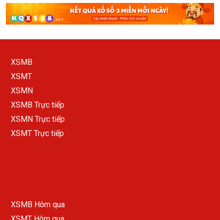
XSMB
XSMT
XSMN
XSMB Trực tiếp
XSMN Trực tiếp
XSMT Trực tiếp
XSMB Hôm qua
XSMT Hôm qua