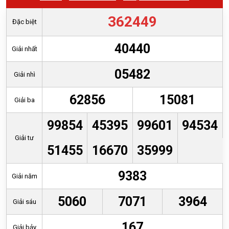
CỨU
KẾT
362449
Đặc biệt
QUẢ
40440
PHÂN
Giải nhất
TÍCH
XỔ
05482
Giải nhì
SỐ
62856
15081
Giải ba
TIN
TỨC
99854
45395
99601
94534
KQXS
Giải tư
THEO
51455
16670
35999
TỈNH
9383
Giải năm
VĂN
HÓA
5060
7071
3964
GIẢI
Giải sáu
TRÍ
167
Giải bảy