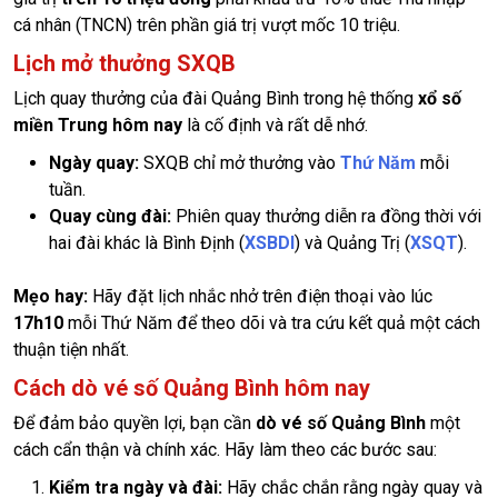
cá nhân (TNCN) trên phần giá trị vượt mốc 10 triệu.
Lịch mở thưởng SXQB
Lịch quay thưởng của đài Quảng Bình trong hệ thống
xổ số
miền Trung hôm nay
là cố định và rất dễ nhớ.
Ngày quay:
SXQB chỉ mở thưởng vào
Thứ Năm
mỗi
tuần.
Quay cùng đài:
Phiên quay thưởng diễn ra đồng thời với
hai đài khác là Bình Định (
XSBDI
) và Quảng Trị (
XSQT
).
Mẹo hay:
Hãy đặt lịch nhắc nhở trên điện thoại vào lúc
17h10
mỗi Thứ Năm để theo dõi và tra cứu kết quả một cách
thuận tiện nhất.
Cách dò vé số Quảng Bình hôm nay
Để đảm bảo quyền lợi, bạn cần
dò vé số Quảng Bình
một
cách cẩn thận và chính xác. Hãy làm theo các bước sau:
Kiểm tra ngày và đài:
Hãy chắc chắn rằng ngày quay và