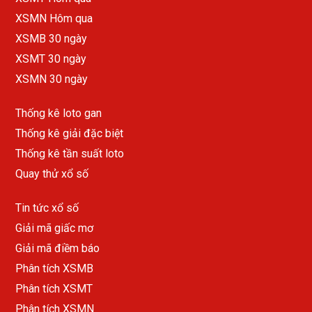
XSMN Hôm qua
XSMB 30 ngày
XSMT 30 ngày
XSMN 30 ngày
Thống kê loto gan
Thống kê giải đặc biệt
Thống kê tần suất loto
Quay thử xổ số
Tin tức xổ số
Giải mã giấc mơ
Giải mã điềm báo
Phân tích XSMB
Phân tích XSMT
Phân tích XSMN