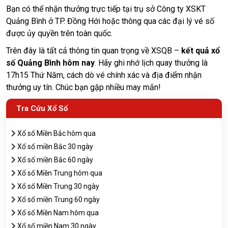
Bạn có thể nhận thưởng trực tiếp tại trụ sở Công ty XSKT
Quảng Bình ở TP. Đồng Hới hoặc thông qua các đại lý vé số
được ủy quyền trên toàn quốc.
Trên đây là tất cả thông tin quan trọng về
XSQB –
kết quả xổ
số Quảng Bình hôm nay
. Hãy ghi nhớ lịch quay thưởng là
17h15 Thứ Năm, cách dò vé chính xác và địa điểm nhận
thưởng uy tín. Chúc bạn gặp nhiều may mắn!
Tra Cứu Xổ Số
Xổ số Miền Bắc hôm qua
Xổ số miền Bắc 30 ngày
Xổ số miền Bắc 60 ngày
Xổ số Miền Trung hôm qua
Xổ số Miền Trung 30 ngày
Xổ số miền Trung 60 ngày
Xổ số Miền Nam hôm qua
Xổ số miền Nam 30 ngày