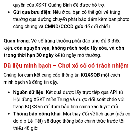
quyền của XSKT Quảng Bình để được hỗ trợ.
Gửi qua bưu điện:
Nếu ở xa, bạn có thể gửi vé trúng
thưởng qua đường chuyển phát bảo đảm kèm bản photo
công chứng và
CMND/CCCD gốc
để đối chiếu.
Quan trọng:
Vé số trúng thưởng phải đáp ứng đủ 3 điều
kiện:
còn nguyên vẹn, không rách hoặc tẩy xóa, và còn
trong thời hạn 30 ngày
kể từ ngày mở thưởng.
Dữ liệu minh bạch – Chơi xổ số có trách nhiệm
Chúng tôi cam kết cung cấp thông tin
KQXSQB
một cách
minh bạch và đáng tin cậy.
Nguồn dữ liệu:
Kết quả được lấy trực tiếp qua API từ
Hội đồng XSKT miền Trung và được đối soát chéo với
trang KQXS.vn để đảm bảo tính chính xác tuyệt đối.
Thông báo công khai:
Mọi thay đổi về lịch quay (nếu có
do dịp Lễ, Tết) sẽ được thông báo chính thức trước tối
thiểu 48 giờ.