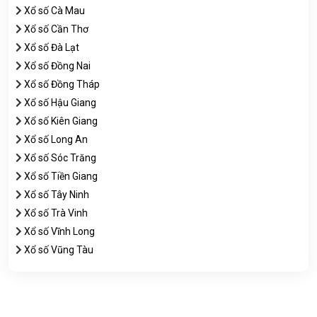
Xổ số Cà Mau
Xổ số Cần Thơ
Xổ số Đà Lạt
Xổ số Đồng Nai
Xổ số Đồng Tháp
Xổ số Hậu Giang
Xổ số Kiên Giang
Xổ số Long An
Xổ số Sóc Trăng
Xổ số Tiền Giang
Xổ số Tây Ninh
Xổ số Trà Vinh
Xổ số Vĩnh Long
Xổ số Vũng Tàu