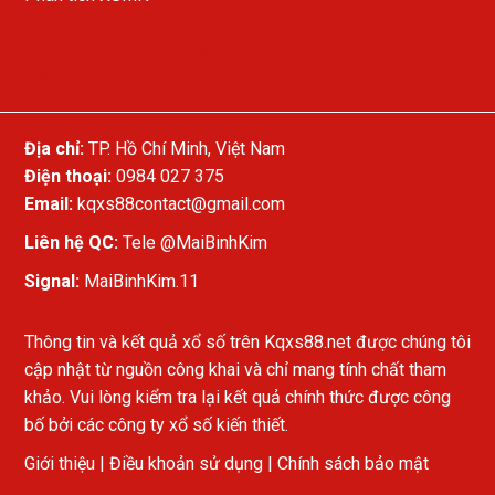
https://555win.blog
https://ev9977.com/
mb88
ao88
RR88
Địa chỉ:
TP. Hồ Chí Minh, Việt Nam
Điện thoại:
0984 027 375
Email:
kqxs88contact@gmail.com
Liên hệ QC:
Tele
@MaiBinhKim
Signal:
MaiBinhKim.11
Thông tin và kết quả xổ số trên Kqxs88.net được chúng tôi
cập nhật từ nguồn công khai và chỉ mang tính chất tham
khảo. Vui lòng kiểm tra lại kết quả chính thức được công
bố bởi các công ty xổ số kiến thiết.
Giới thiệu
|
Điều khoản sử dụng
|
Chính sách bảo mật