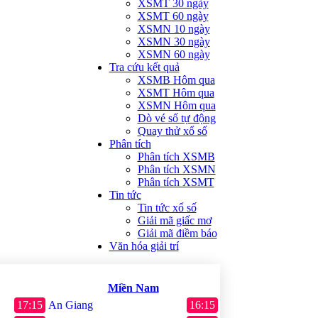
XSMT 30 ngày
XSMT 60 ngày
XSMN 10 ngày
XSMN 30 ngày
XSMN 60 ngày
Tra cứu kết quả
XSMB Hôm qua
XSMT Hôm qua
XSMN Hôm qua
Dò vé số tự động
Quay thử xổ số
Phân tích
Phân tích XSMB
Phân tích XSMN
Phân tích XSMT
Tin tức
Tin tức xổ số
Giải mã giấc mơ
Giải mã điềm báo
Văn hóa giải trí
Miền Nam
17:15
An Giang
16:15