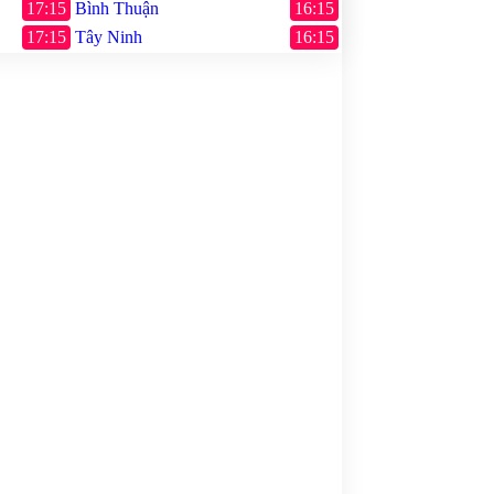
17:15
Bình Thuận
16:15
17:15
Tây Ninh
16:15
ng Nam Nhanh Và Chuẩn Xác