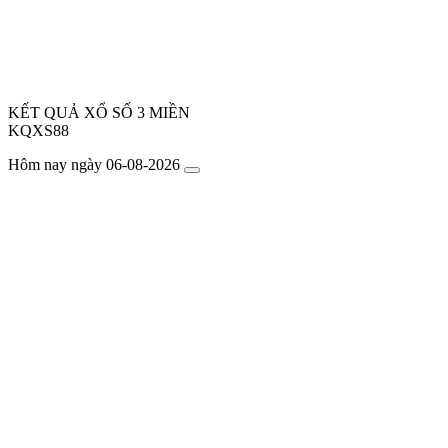
KẾT QUẢ XỔ SỐ 3 MIỀN
KQXS88
Hôm nay ngày 06-08-2026