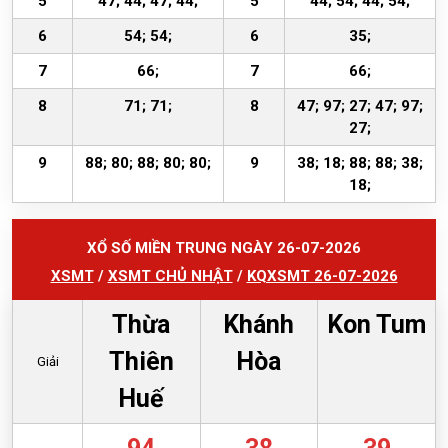
5
47; 44; 47; 44;
5
44; 54; 44; 54;
6
54; 54;
6
35;
7
66;
7
66;
8
71; 71;
8
47; 97; 27; 47; 97;
27;
9
88; 80; 88; 80; 80;
9
38; 18; 88; 88; 38;
18;
XỔ SỐ MIỀN TRUNG NGÀY 26-07-2026
XSMT
/
XSMT CHỦ NHẬT
/
KQXSMT 26-07-2026
Thừa
Khánh
Kon Tum
Thiên
Hòa
Giải
Huế