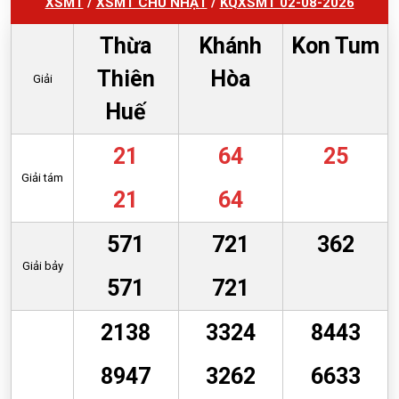
XSMT
/
XSMT CHỦ NHẬT
/
KQXSMT 02-08-2026
CỨU
KẾT
Thừa
Khánh
Kon Tum
QUẢ
Thiên
Hòa
Giải
PHÂN
TÍCH
Huế
XỔ
SỐ
21
64
25
Giải tám
TIN
21
64
TỨC
KQXS
571
721
362
THEO
Giải bảy
TỈNH
571
721
VĂN
2138
3324
8443
HÓA
GIẢI
8947
3262
6633
TRÍ