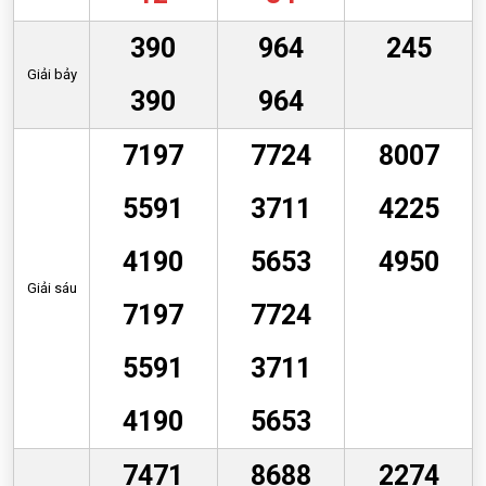
390
964
245
Giải bảy
390
964
7197
7724
8007
5591
3711
4225
4190
5653
4950
Giải sáu
7197
7724
5591
3711
4190
5653
7471
8688
2274