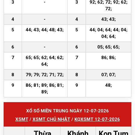
3
-
3
92; 62; 72; 92; 62;
72;
4
-
4
43; 43;
5
44; 43; 44; 48; 43;
5
44; 04; 64; 44; 04;
04; 64;
6
-
6
05; 65; 65;
7
65; 65; 62; 64; 62;
7
86; 86;
64;
8
79; 79; 72; 71; 72;
8
07; 07;
9
86; 81; 89; 86; 81;
9
48;
89;
XỔ SỐ MIỀN TRUNG NGÀY 12-07-2026
XSMT
/
XSMT CHỦ NHẬT
/
KQXSMT 12-07-2026
Thừa
Khánh
Kon Tum