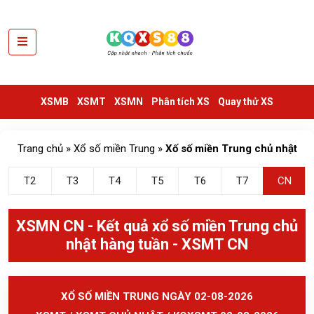
XSMB
XSMT
XSMB
XSMT
XSMN
Phân tích XS
Quay thử XS
XSMN
VIETLOTT
Trang chủ
»
Xổ số miền Trung
»
Xố số miền Trung chủ nhật
THỐNG
T2
T3
T4
T5
T6
T7
CN
KÊ
SỔ
XSMN CN - Kết quả xổ số miền Trung chủ
KẾT
nhật hàng tuần - XSMT CN
QUẢ
TRUYỀN
THỐNG
XỔ SỐ MIỀN TRUNG NGÀY 02-08-2026
TRA