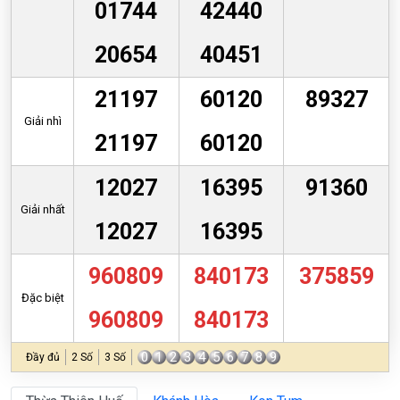
01744
42440
20654
40451
21197
60120
89327
Giải nhì
21197
60120
12027
16395
91360
Giải nhất
12027
16395
960809
840173
375859
Đặc biệt
960809
840173
0
1
2
3
4
5
6
7
8
9
Đầy đủ
2 Số
3 Số