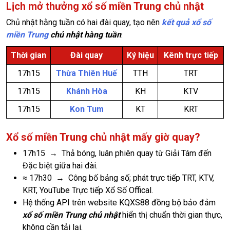
Lịch mở thưởng xổ số miền Trung chủ nhật
Chủ nhật hằng tuần có hai đài quay, tạo nên
kết quả xổ số
miền Trung
chủ nhật hàng tuần
:
Thời gian
Đài quay
Ký hiệu
Kênh trực tiếp
17h15
Thừa Thiên Huế
TTH
TRT
17h15
Khánh Hòa
KH
KTV
17h15
Kon Tum
KT
KRT
Xổ số miền Trung chủ nhật mấy giờ quay?
17h15 → Thả bóng, luân phiên quay từ Giải Tám đến
Đặc biệt giữa hai đài.
≈ 17h30 → Công bố bảng số; phát trực tiếp TRT, KTV,
KRT, YouTube Trực tiếp Xổ Số Offical.
Hệ thống API trên website KQXS88 đồng bộ bảo đảm
xổ số miền Trung chủ nhật
hiển thị chuẩn thời gian thực,
không cần tải lại.