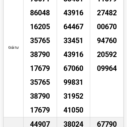
86048
43916
27482
16205
64467
00670
35765
33451
94760
Giải tư
38790
43916
20592
17679
67060
09964
35765
99831
38790
31952
17679
41050
44907
38024
67790