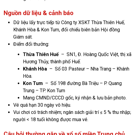
Nguồn dữ liệu & cảnh báo
Dữ liệu lấy trực tiếp từ Công ty XSKT Thừa Thiên Huế,
Khánh Hòa & Kon Tum, đối chiếu biên bản Hội đồng
Giám sát.
Điểm đổi thưởng:
Thừa Thiên Huế
–
SN1, Đ. Hoàng Quốc Việt, thị xã
Hương Thủy, thành phố Huế.
Khánh Hòa
– Số 03 Pasteur – Nha Trang – Khánh
Hòa.
Kon Tum
– Số 198 đường Bà Triệu – P. Quang
Trung – TP. Kon Tum
Mang CMND/CCCD gốc, ký nhận & lưu bản photo.
Vé quá hạn 30 ngày vô hiệu.
Vui chơi có trách nhiệm; ngân sách giải trí ≤ 5 % thu nhập;
người < 18 tuổi không được mua vé.
Câu hỏi thường gặp về xổ số miền Trung chủ