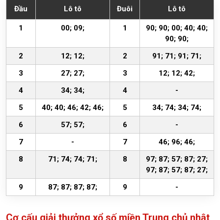
Đầu
Lô tô
Đuôi
Lô tô
1
00; 09;
1
90; 90; 00; 40; 40;
90; 90;
2
12; 12;
2
91; 71; 91; 71;
3
27; 27;
3
12; 12; 42;
4
34; 34;
4
-
5
40; 40; 46; 42; 46;
5
34; 74; 34; 74;
6
57; 57;
6
-
7
-
7
46; 96; 46;
8
71; 74; 74; 71;
8
97; 87; 57; 87; 27;
97; 87; 57; 87; 27;
9
87; 87; 87; 87;
9
-
Cơ cấu giải thưởng xổ số miền Trung chủ nhật