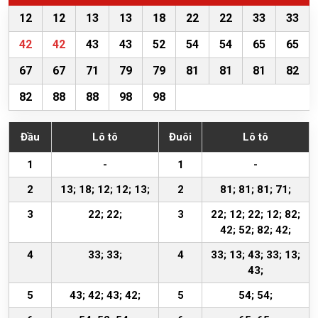
12
12
13
13
18
22
22
33
33
42
42
43
43
52
54
54
65
65
67
67
71
79
79
81
81
81
82
82
88
88
98
98
Đầu
Lô tô
Đuôi
Lô tô
1
-
1
-
2
13; 18; 12; 12; 13;
2
81; 81; 81; 71;
3
22; 22;
3
22; 12; 22; 12; 82;
42; 52; 82; 42;
4
33; 33;
4
33; 13; 43; 33; 13;
43;
5
43; 42; 43; 42;
5
54; 54;