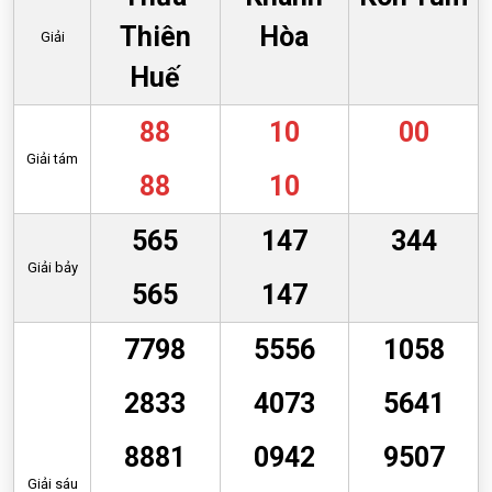
Thiên
Hòa
Giải
Huế
88
10
00
Giải tám
88
10
565
147
344
Giải bảy
565
147
7798
5556
1058
2833
4073
5641
8881
0942
9507
Giải sáu