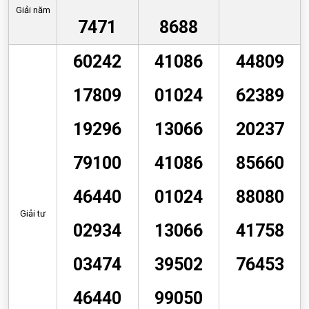
Giải năm
7471
8688
60242
41086
44809
17809
01024
62389
19296
13066
20237
79100
41086
85660
46440
01024
88080
Giải tư
02934
13066
41758
03474
39502
76453
46440
99050