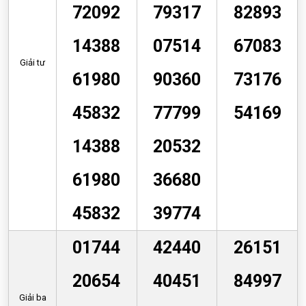
72092
79317
82893
14388
07514
67083
Giải tư
61980
90360
73176
45832
77799
54169
14388
20532
61980
36680
45832
39774
01744
42440
26151
20654
40451
84997
Giải ba