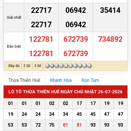
22717
06942
35414
Giải nhất
22717
06942
122781
672739
734892
Đặc biệt
122781
672739
0
1
2
3
4
5
6
7
8
9
Đầy đủ
2 Số
3 Số
Thừa Thiên Huế
Khánh Hòa
Kon Tum
LÔ TÔ THỪA THIÊN HUẾ NGÀY CHỦ NHẬT 26-07-2026
01
01
01
02
02
17
17
19
19
19
24
24
34
34
45
45
47
47
53
53
72
75
81
81
93
93
93