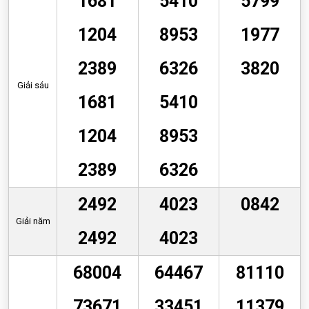
1681
5410
5799
1204
8953
1977
2389
6326
3820
Giải sáu
1681
5410
1204
8953
2389
6326
2492
4023
0842
Giải năm
2492
4023
68004
64467
81110
73671
33451
11379