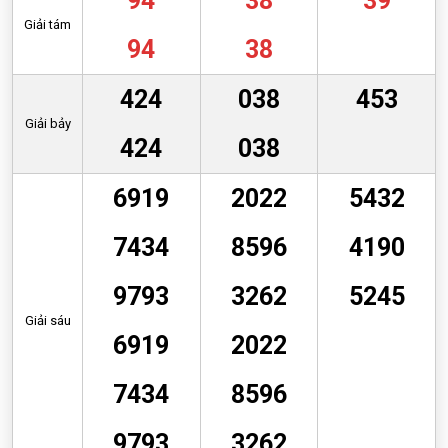
94
38
39
Giải tám
94
38
424
038
453
Giải bảy
424
038
6919
2022
5432
7434
8596
4190
9793
3262
5245
Giải sáu
6919
2022
7434
8596
9793
3262