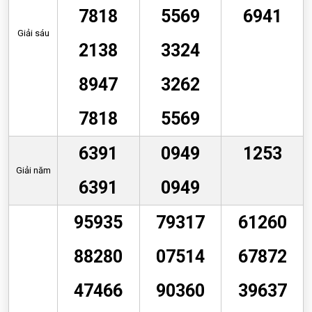
7818
5569
6941
Giải sáu
2138
3324
8947
3262
7818
5569
6391
0949
1253
Giải năm
6391
0949
95935
79317
61260
88280
07514
67872
47466
90360
39637