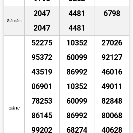
2047
4481
6798
Giải năm
2047
4481
52275
10352
27026
95372
60099
92127
43519
86992
46016
06901
10352
49011
78253
60099
82848
Giải tư
86145
86992
80068
99202
68274
40628