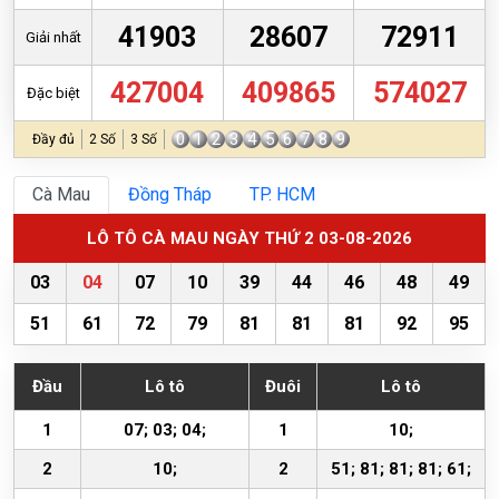
41903
28607
72911
Giải nhất
427004
409865
574027
Đặc biệt
0
1
2
3
4
5
6
7
8
9
Đầy đủ
2 Số
3 Số
Cà Mau
Đồng Tháp
TP. HCM
LÔ TÔ CÀ MAU NGÀY THỨ 2 03-08-2026
03
04
07
10
39
44
46
48
49
51
61
72
79
81
81
81
92
95
Đầu
Lô tô
Đuôi
Lô tô
1
07; 03; 04;
1
10;
2
10;
2
51; 81; 81; 81; 61;