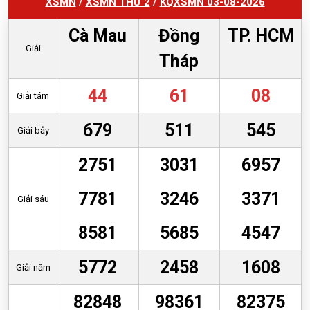
XSMN
/
XSMN THỨ 2
/
KQXSMN 03-08-2026
CỨU
KẾT
Cà Mau
Đồng
TP. HCM
QUẢ
Giải
Tháp
PHÂN
TÍCH
44
61
08
XỔ
Giải tám
SỐ
679
511
545
Giải bảy
TIN
TỨC
2751
3031
6957
KQXS
7781
3246
3371
THEO
Giải sáu
TỈNH
8581
5685
4547
VĂN
HÓA
5772
2458
1608
Giải năm
GIẢI
TRÍ
82848
98361
82375