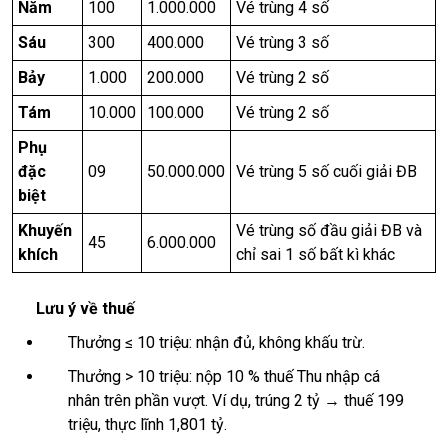
Năm
100
1.000.000
Vé trùng 4 số
Sáu
300
400.000
Vé trùng 3 số
Bảy
1.000
200.000
Vé trùng 2 số
Tám
10.000
100.000
Vé trùng 2 số
Phụ
đặc
09
50.000.000
Vé trùng 5 số cuối giải ĐB
biệt
Khuyến
Vé trùng số đầu giải ĐB và
45
6.000.000
khích
chỉ sai 1 số bất kì khác
Lưu ý về thuế
Thưởng ≤ 10 triệu: nhận đủ, không khấu trừ.
Thưởng > 10 triệu: nộp 10 % thuế Thu nhập cá
nhân trên phần vượt. Ví dụ, trúng 2 tỷ → thuế 199
triệu, thực lĩnh 1,801 tỷ.