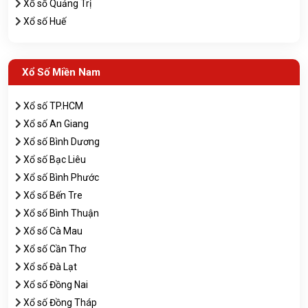
Xổ số Quảng Trị
Xổ số Huế
Xổ Số Miền Nam
Xổ số TP.HCM
Xổ số An Giang
Xổ số Bình Dương
Xổ số Bạc Liêu
Xổ số Bình Phước
Xổ số Bến Tre
Xổ số Bình Thuận
Xổ số Cà Mau
Xổ số Cần Thơ
Xổ số Đà Lạt
Xổ số Đồng Nai
Xổ số Đồng Tháp