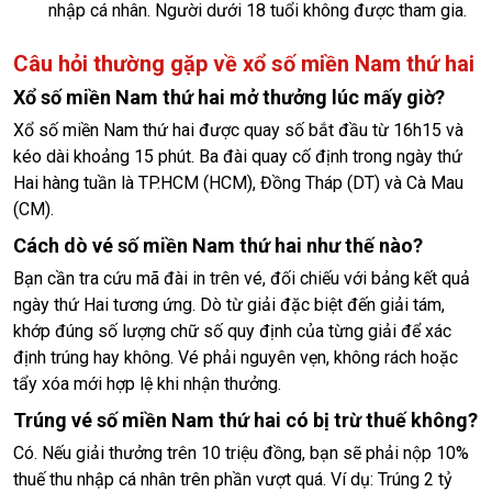
nhập cá nhân. Người dưới 18 tuổi không được tham gia.
Câu hỏi thường gặp về xổ số miền Nam thứ hai
Xổ số miền Nam thứ hai mở thưởng lúc mấy giờ?
Xổ số miền Nam thứ hai được quay số bắt đầu từ 16h15 và
kéo dài khoảng 15 phút. Ba đài quay cố định trong ngày thứ
Hai hàng tuần là TP.HCM (HCM), Đồng Tháp (DT) và Cà Mau
(CM).
Cách dò vé số miền Nam thứ hai như thế nào?
Bạn cần tra cứu mã đài in trên vé, đối chiếu với bảng kết quả
ngày thứ Hai tương ứng. Dò từ giải đặc biệt đến giải tám,
khớp đúng số lượng chữ số quy định của từng giải để xác
định trúng hay không. Vé phải nguyên vẹn, không rách hoặc
tẩy xóa mới hợp lệ khi nhận thưởng.
Trúng vé số miền Nam thứ hai có bị trừ thuế không?
Có. Nếu giải thưởng trên 10 triệu đồng, bạn sẽ phải nộp 10%
thuế thu nhập cá nhân trên phần vượt quá. Ví dụ: Trúng 2 tỷ