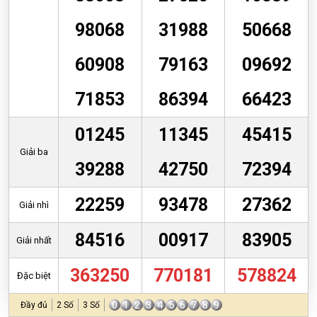
98068
31988
50668
60908
79163
09692
71853
86394
66423
01245
11345
45415
Giải ba
39288
42750
72394
22259
93478
27362
Giải nhì
84516
00917
83905
Giải nhất
363250
770181
578824
Đặc biệt
0
1
2
3
4
5
6
7
8
9
Đầy đủ
2 Số
3 Số