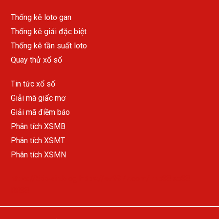
Thống kê loto gan
Thống kê giải đặc biệt
Thống kê tần suất loto
Quay thử xổ số
Tin tức xổ số
Giải mã giấc mơ
Giải mã điềm báo
Phân tích XSMB
Phân tích XSMT
Phân tích XSMN
https://555win.blog
https://ev9977.com/
mb88
ao88
RR88