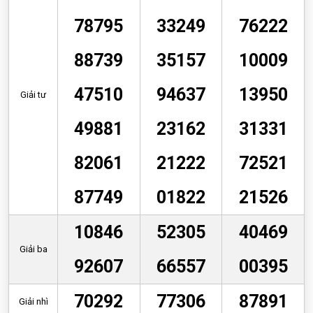
78795
33249
76222
88739
35157
10009
47510
94637
13950
Giải tư
49881
23162
31331
82061
21222
72521
87749
01822
21526
10846
52305
40469
Giải ba
92607
66557
00395
70292
77306
87891
Giải nhì