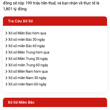
đồng sẽ nộp 199 triệu tiền thuế, và bạn nhận về thực tế là
1,801 tỷ đồng.
Tra Cứu Xổ Số
Xổ số Miền Bắc hôm qua
Xổ số miền Bắc 30 ngày
Xổ số miền Bắc 60 ngày
Xổ số Miền Trung hôm qua
Xổ số Miền Trung 30 ngày
Xổ số miền Trung 60 ngày
Xổ số Miền Nam hôm qua
Xổ số miền Nam 30 ngày
Xổ số miền Nam 60 ngày
Xổ Số Miền Bắc