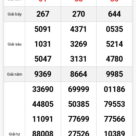
267
270
644
Giải bảy
5091
4371
0535
1031
3269
5214
Giải sáu
5047
3131
4780
9369
8664
9985
Giải năm
33690
69999
01186
44805
50385
79553
11091
77699
77566
88008
27526
10389
Giải tư