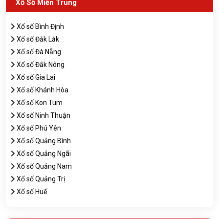
Xổ Số Miền Trung
Xổ số Bình Định
Xổ số Đắk Lắk
Xổ số Đà Nẵng
Xổ số Đắk Nông
Xổ số Gia Lai
Xố số Khánh Hòa
Xổ số Kon Tum
Xổ số Ninh Thuận
Xổ số Phú Yên
Xổ số Quảng Bình
Xổ số Quảng Ngãi
Xổ số Quảng Nam
Xổ số Quảng Trị
Xổ số Huế