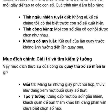
mỗi giây để tạo ra các con số. Quá trình này đảm bảo rằng:
Tính ngẫu nhiên tuyệt đối:
Không ai, kể cả
chúng tôi, có thể biết trước con số sẽ xuất hiện.
Tính công bằng:
Mọi con số đều có cơ hội được
chọn như nhau.
Không có quy luật:
Kết quả của lần quay trước
không ảnh hưởng đến lần quay sau.
Mục đích chính: Giải trí và tìm kiếm ý tưởng
Vậy mục đích thực sự của công cụ
quay thử xổ số miền
là
gì?
Giải trí:
Mang lại những giây phút hồi hộp, thú vị
như đang xem một buổi quay số thật.
Tạo ý tưởng:
Cung cấp một bộ số ngẫu nhiên,
khách quan để bạn tham khảo khi đang phân vân
chưa biết chọn số nào.