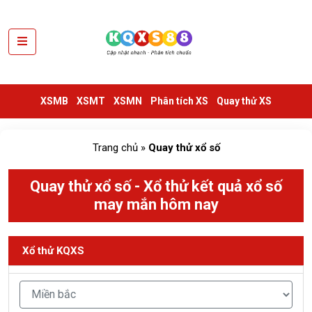
XSMB
XSMT
XSMB
XSMT
XSMN
Phân tích XS
Quay thử XS
XSMN
VIETLOTT
Trang chủ
»
Quay thử xổ số
THỐNG
KÊ
Quay thử xổ số - Xổ thử kết quả xổ số
may mắn hôm nay
SỔ
KẾT
QUẢ
Xổ thử KQXS
TRUYỀN
THỐNG
TRA