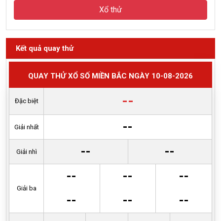
CỨU
Xổ thử
KẾT
QUẢ
PHÂN
Kết quả quay thử
TÍCH
XỔ
QUAY THỬ XỔ SỐ MIỀN BẮC NGÀY 10-08-2026
SỐ
--
TIN
Đặc biệt
TỨC
--
Giải nhất
KQXS
THEO
--
--
Giải nhì
TỈNH
VĂN
--
--
--
HÓA
Giải ba
GIẢI
--
--
--
TRÍ