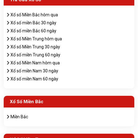
Xổ số Miền Bắc hôm qua
Xổ số miền Bắc 30 ngày
Xổ số miền Bắc 60 ngày
Xổ số Miền Trung hôm qua
Xổ số Miền Trung 30 ngày
Xổ số miền Trung 60 ngày
Xổ số Miền Nam hôm qua
Xổ số miền Nam 30 ngày
Xổ số miền Nam 60 ngày
Xổ Số Miền Bắc
Miền Bắc