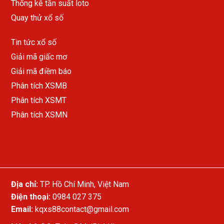
Thống kê tần suất loto
Quay thử xổ số
Tin tức xổ số
Giải mã giấc mơ
Giải mã điềm báo
Phân tích XSMB
Phân tích XSMT
Phân tích XSMN
https://555win.blog
https://ev9977.com/
mb88
ao88
RR88
Địa chỉ:
TP. Hồ Chí Minh, Việt Nam
Điện thoại:
0984 027 375
Email:
kqxs88contact@gmail.com