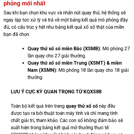
phỏng mới nhất
Sau khi bạn chọn khu vực và nhấn nút quay thử, hệ thống sẽ
ngay lập tức xử lý và trả về một bảng kết quả mô phỏng đầy
đủ, có cấu trúc y hệt như bảng kết quả xổ số thật của miền
bạn đã chọn.
Quay thử xổ số miền Bắc (XSMB):
Mô phỏng 27
lần quay cho 27 giải thưởng.
Quay thử xổ số miền Trung (XSMT) & miền
Nam (XSMN):
Mô phỏng 18 lần quay cho 18 giải
thưởng.
LƯU Ý CỰC KỲ QUAN TRỌNG TỪ KQXS88
Toàn bộ kết quả trên trang
quay thử xổ số
này đều
được tạo ra bởi thuật toán máy tính và chỉ mang tính
chất giải trí, tham khảo. Các con số không đảm bảo sẽ
xuất hiện trong bảng kết quả mở thưởng thực tế.