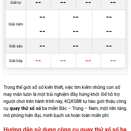
--
--
--
--
Giải tư
--
--
--
Giải năm
--
--
--
--
--
--
Giải sáu
--
--
--
--
Giải bảy
Trong thế giới xổ số kiến thiết, việc tìm kiếm những con số
may mắn luôn là một trải nghiệm đầy hứng khởi. Để hỗ trợ
người chơi trên hành trình này, KQXS88 tự hào giới thiệu công
cụ
quay thử xổ số
ba miền Bắc – Trung – Nam, một nền tảng
mô phỏng hiện đại, minh bạch và hoàn toàn miễn phí.
Hướng dẫn sử dụng công cụ quay thử xổ số ba