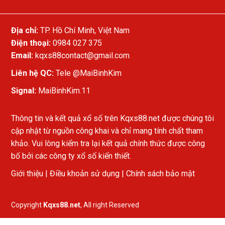
Địa chỉ:
TP. Hồ Chí Minh, Việt Nam
Điện thoại:
0984 027 375
Email:
kqxs88contact@gmail.com
Liên hệ QC:
Tele
@MaiBinhKim
Signal:
MaiBinhKim.11
Thông tin và kết quả xổ số trên Kqxs88.net được chúng tôi
cập nhật từ nguồn công khai và chỉ mang tính chất tham
khảo. Vui lòng kiểm tra lại kết quả chính thức được công
bố bởi các công ty xổ số kiến thiết.
Giới thiệu
|
Điều khoản sử dụng
|
Chính sách bảo mật
Copyright
Kqxs88.net
, All right Reserved
cakhiatv link trực tiếp
33win