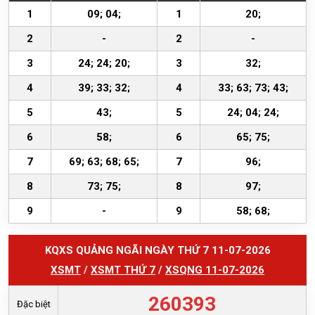
1
09; 04;
1
20;
2
-
2
-
3
24; 24; 20;
3
32;
4
39; 33; 32;
4
33; 63; 73; 43;
5
43;
5
24; 04; 24;
6
58;
6
65; 75;
7
69; 63; 68; 65;
7
96;
8
73; 75;
8
97;
9
-
9
58; 68;
KQXS QUẢNG NGÃI NGÀY THỨ 7 11-07-2026
XSMT
/
XSMT THỨ 7
/
XSQNG 11-07-2026
260393
Đặc biệt