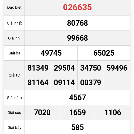
026635
Đặc biệt
80768
Giải nhất
99668
Giải nhì
49745
65025
Giải ba
81349
29504
34750
59496
Giải tư
81164
09114
00379
4567
Giải năm
7020
1659
1106
Giải sáu
585
Giải bảy