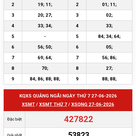
2
19; 11;
2
01; 11;
3
20; 27;
3
02;
4
33; 34;
4
33;
5
-
5
84; 34; 64;
6
56; 50;
6
05;
7
69; 64;
7
56; 86;
8
70;
8
27;
9
84; 86; 88; 88;
9
88; 88;
KQXS QUẢNG NGÃI NGÀY THỨ 7 27-06-2026
XSMT
/
XSMT THỨ 7
/
XSQNG 27-06-2026
427822
Đặc biệt
53823
Giải nhất