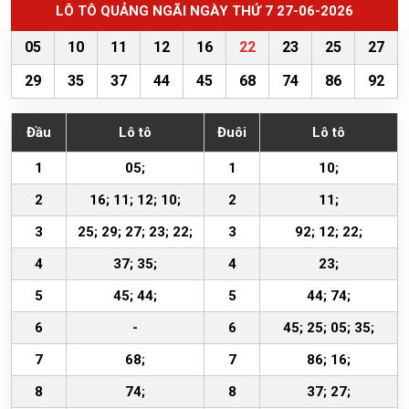
LÔ TÔ QUẢNG NGÃI NGÀY THỨ 7 27-06-2026
05
10
11
12
16
22
23
25
27
29
35
37
44
45
68
74
86
92
Đầu
Lô tô
Đuôi
Lô tô
1
05;
1
10;
2
16; 11; 12; 10;
2
11;
3
25; 29; 27; 23; 22;
3
92; 12; 22;
4
37; 35;
4
23;
5
45; 44;
5
44; 74;
6
-
6
45; 25; 05; 35;
7
68;
7
86; 16;
8
74;
8
37; 27;