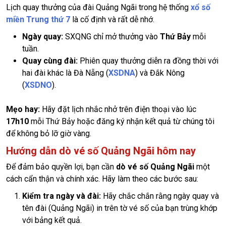
Lịch quay thưởng của đài Quảng Ngãi trong hệ thống
xổ số
miền Trung thứ 7
là cố định và rất dễ nhớ.
Ngày quay:
SXQNG chỉ mở thưởng vào
Thứ Bảy
mỗi
tuần.
Quay cùng đài:
Phiên quay thưởng diễn ra đồng thời với
hai đài khác là Đà Nẵng (
XSDNA
) và Đắk Nông
(
XSDNO
).
Mẹo hay:
Hãy đặt lịch nhắc nhở trên điện thoại vào lúc
17h10
mỗi Thứ Bảy hoặc đăng ký nhận kết quả từ chúng tôi
để không bỏ lỡ giờ vàng.
Hướng dẫn dò vé số Quảng Ngãi hôm nay
Để đảm bảo quyền lợi, bạn cần
dò vé số Quảng Ngãi
một
cách cẩn thận và chính xác. Hãy làm theo các bước sau:
Kiểm tra ngày và đài:
Hãy chắc chắn rằng ngày quay và
tên đài (Quảng Ngãi) in trên tờ vé số của bạn trùng khớp
với bảng kết quả.