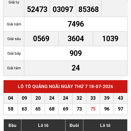
Giải tư
52473
03097
85368
7496
Giải năm
0569
3604
1039
Giải sáu
909
Giải bảy
24
Giải tám
LÔ TÔ QUẢNG NGÃI NGÀY THỨ 7 18-07-2026
04
09
20
24
24
32
33
39
43
58
63
65
68
69
73
75
96
97
Đầu
Lô tô
Đuôi
Lô tô