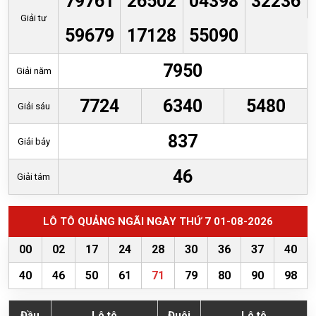
79761
26502
04398
32236
Giải tư
59679
17128
55090
7950
Giải năm
7724
6340
5480
Giải sáu
837
Giải bảy
46
Giải tám
LÔ TÔ QUẢNG NGÃI NGÀY THỨ 7 01-08-2026
00
02
17
24
28
30
36
37
40
40
46
50
61
71
79
80
90
98
Đầu
Lô tô
Đuôi
Lô tô