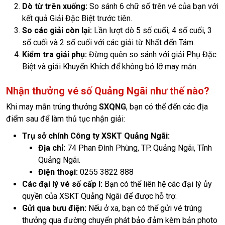
Dò từ trên xuống:
So sánh 6 chữ số trên vé của bạn với
kết quả Giải Đặc Biệt trước tiên.
So các giải còn lại:
Lần lượt dò 5 số cuối, 4 số cuối, 3
số cuối và 2 số cuối với các giải từ Nhất đến Tám.
Kiểm tra giải phụ:
Đừng quên so sánh với giải Phụ Đặc
Biệt và giải Khuyến Khích để không bỏ lỡ may mắn.
Nhận thưởng vé số Quảng Ngãi như thế nào?
Khi may mắn trúng thưởng
SXQNG
, bạn có thể đến các địa
điểm sau để làm thủ tục nhận giải:
Trụ sở chính Công ty XSKT Quảng Ngãi:
Địa chỉ:
74 Phan Đình Phùng, TP. Quảng Ngãi, Tỉnh
Quảng Ngãi.
Điện thoại:
0255 3822 888
Các đại lý vé số cấp I:
Bạn có thể liên hệ các đại lý ủy
quyền của XSKT Quảng Ngãi để được hỗ trợ.
Gửi qua bưu điện:
Nếu ở xa, bạn có thể gửi vé trúng
thưởng qua đường chuyển phát bảo đảm kèm bản photo