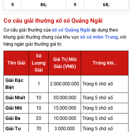
9
86;
9
68;
Cơ cấu giải thưởng xổ số Quảng Ngãi
Cơ cấu giải thưởng của
xổ số Quảng Ngãi
áp dụng theo
khung giải thưởng chung của khu vực
xổ số miền Trung
, với
hàng ngàn giải thưởng giá trị.
Số
Giá Trị Mỗi
Tên Giải
Lượng
Trúng khi…
Giải (VNĐ)
Giải
Giải Đặc
1
2.000.000.000
Trùng 6 chữ số
Biệt
Giải Nhất
10
30.000.000
Trùng 5 chữ số
Giải Nhì
10
15.000.000
Trùng 5 chữ số
Giải Ba
20
10.000.000
Trùng 5 chữ số
Giải Tư
70
3.000.000
Trùng 5 chữ số