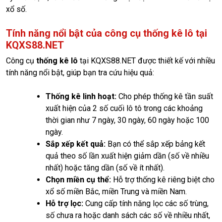
xổ số.
Tính năng nổi bật của công cụ thống kê lô tại
KQXS88.NET
Công cụ
thống kê lô
tại KQXS88.NET được thiết kế với nhiều
tính năng nổi bật, giúp bạn tra cứu hiệu quả:
Thống kê linh hoạt:
Cho phép thống kê tần suất
xuất hiện của 2 số cuối lô tô trong các khoảng
thời gian như 7 ngày, 30 ngày, 60 ngày hoặc 100
ngày.
Sắp xếp kết quả:
Bạn có thể sắp xếp bảng kết
quả theo số lần xuất hiện giảm dần (số về nhiều
nhất) hoặc tăng dần (số về ít nhất).
Chọn miền cụ thể:
Hỗ trợ thống kê riêng biệt cho
xổ số miền Bắc, miền Trung và miền Nam.
Hỗ trợ lọc:
Cung cấp tính năng lọc các số trùng,
số chưa ra hoặc danh sách các số về nhiều nhất,