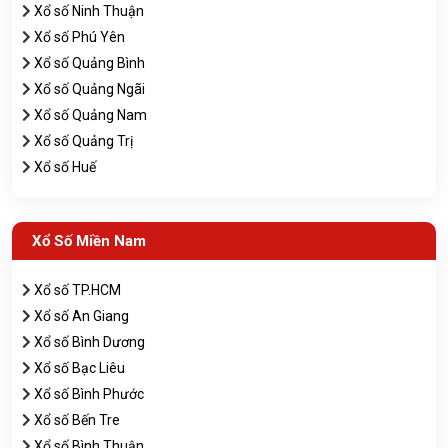
Xổ số Ninh Thuận
Xổ số Phú Yên
Xổ số Quảng Bình
Xổ số Quảng Ngãi
Xổ số Quảng Nam
Xổ số Quảng Trị
Xổ số Huế
Xổ Số Miền Nam
Xổ số TP.HCM
Xổ số An Giang
Xổ số Bình Dương
Xổ số Bạc Liêu
Xổ số Bình Phước
Xổ số Bến Tre
Xổ số Bình Thuận