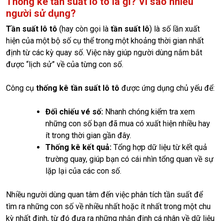
Thống kê tần suất lô tô là gì? Vì sao nhiều
người sử dụng?
Tần suất lô tô
(hay còn gọi là
tần suất lô
) là số lần xuất
hiện của một bộ số cụ thể trong một khoảng thời gian nhất
định từ các kỳ quay số. Việc này giúp người dùng nắm bắt
được “lịch sử” về của từng con số.
Công cụ
thống kê
tần suất lô tô
được ứng dụng chủ yếu để:
Đối chiếu vé số:
Nhanh chóng kiểm tra xem
những con số bạn đã mua có xuất hiện nhiều hay
ít trong thời gian gần đây.
Thống kê kết quả:
Tổng hợp dữ liệu từ kết quả
trường quay, giúp bạn có cái nhìn tổng quan về sự
lặp lại của các con số.
Nhiều người dùng quan tâm đến việc phân tích tần suất để
tìm ra những con số về nhiều nhất hoặc ít nhất trong một chu
kỳ nhất định, từ đó đưa ra những nhận định cá nhân về dữ liệu