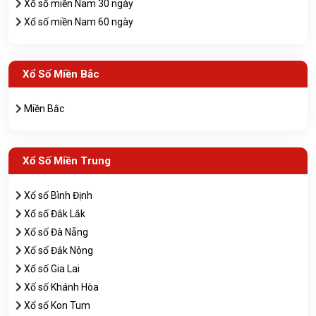
Xổ số miền Nam 30 ngày
Xổ số miền Nam 60 ngày
Xổ Số Miền Bắc
Miền Bắc
Xổ Số Miền Trung
Xổ số Bình Định
Xổ số Đắk Lắk
Xổ số Đà Nẵng
Xổ số Đắk Nông
Xổ số Gia Lai
Xố số Khánh Hòa
Xổ số Kon Tum