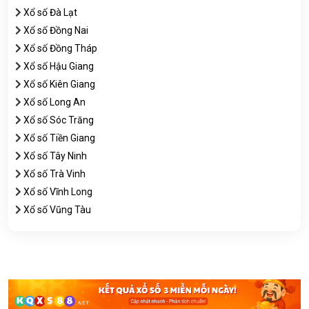
Xổ số Đà Lạt
Xổ số Đồng Nai
Xổ số Đồng Tháp
Xổ số Hậu Giang
Xổ số Kiên Giang
Xổ số Long An
Xổ số Sóc Trăng
Xổ số Tiền Giang
Xổ số Tây Ninh
Xổ số Trà Vinh
Xổ số Vĩnh Long
Xổ số Vũng Tàu