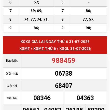
6
57;
6
-
7
69; 69;
7
86;
8
74; 77; 74; 71;
8
77; 57;
9
86;
9
98;
KQXS GIA LAI NGÀY THỨ 6 31-07-2026
XSMT
/
XSMT THỨ 6
/
XSGL 31-07-2026
988459
Đặc biệt
06738
Giải nhất
68407
Giải nhì
08346
04363
Giải ba