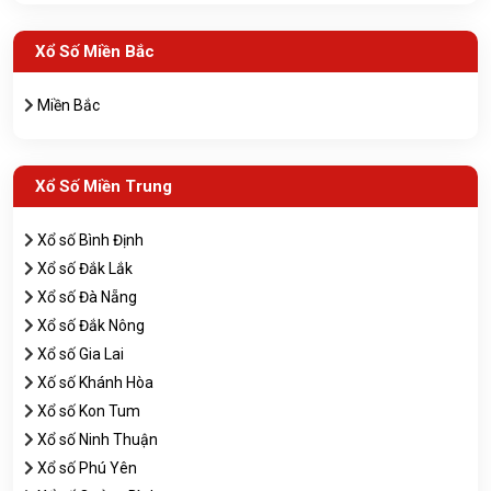
Xổ Số Miền Bắc
Miền Bắc
Xổ Số Miền Trung
Xổ số Bình Định
Xổ số Đắk Lắk
Xổ số Đà Nẵng
Xổ số Đắk Nông
Xổ số Gia Lai
Xố số Khánh Hòa
Xổ số Kon Tum
Xổ số Ninh Thuận
Xổ số Phú Yên