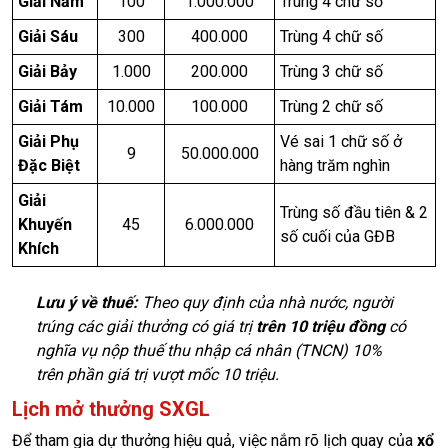
Giải Năm
100
1.000.000
Trùng 4 chữ số
Giải Sáu
300
400.000
Trùng 4 chữ số
Giải Bảy
1.000
200.000
Trùng 3 chữ số
Giải Tám
10.000
100.000
Trùng 2 chữ số
Giải Phụ
Vé sai 1 chữ số ở
9
50.000.000
Đặc Biệt
hàng trăm nghìn
Giải
Trùng số đầu tiên & 2
Khuyến
45
6.000.000
số cuối của GĐB
Khích
Lưu ý về thuế:
Theo quy định của nhà nước, người
trúng các giải thưởng có giá trị
trên 10 triệu đồng
có
nghĩa vụ nộp thuế thu nhập cá nhân (TNCN) 10%
trên phần giá trị vượt mốc 10 triệu.
Lịch mở thưởng SXGL
Để tham gia dự thưởng hiệu quả, việc nắm rõ lịch quay của
xổ