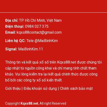
RR88
Địa chỉ:
TP. Hồ Chí Minh, Việt Nam
Điện thoại:
0984 027 375
Email:
kqxs88contact@gmail.com
Liên hệ QC:
Tele
@MaiBinhKim
Signal:
MaiBinhKim.11
Thông tin và kết quả xổ số trên Kqxs88.net được chúng tôi
cập nhật từ nguồn công khai và chỉ mang tính chất tham
khảo. Vui lòng kiểm tra lại kết quả chính thức được công
bố bởi các công ty xổ số kiến thiết.
Giới thiệu
|
Điều khoản sử dụng
|
Chính sách bảo mật
Copyright
Kqxs88.net
, All right Reserved