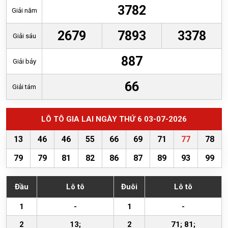
3782
Giải năm
2679
7893
3378
Giải sáu
887
Giải bảy
66
Giải tám
LÔ TÔ GIA LAI NGÀY THỨ 6 03-07-2026
13
46
46
55
66
69
71
77
78
79
79
81
82
86
87
89
93
99
Đầu
Lô tô
Đuôi
Lô tô
1
-
1
-
2
13;
2
71; 81;