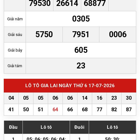
79530
26614
68877
0305
Giải năm
5750
7951
0006
Giải sáu
605
Giải bảy
23
Giải tám
LÔ TÔ GIA LAI NGÀY THỨ 6 17-07-2026
04
05
05
06
06
14
16
23
30
41
50
51
64
66
68
77
82
87
Đầu
Lô tô
Đuôi
Lô tô
1
05; 06; 05; 06; 04;
1
50; 30;