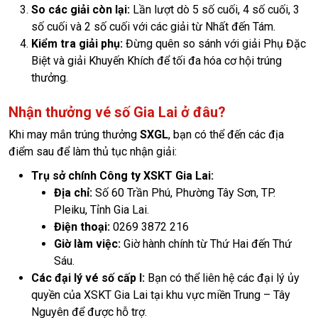
So các giải còn lại:
Lần lượt dò 5 số cuối, 4 số cuối, 3
số cuối và 2 số cuối với các giải từ Nhất đến Tám.
Kiểm tra giải phụ:
Đừng quên so sánh với giải Phụ Đặc
Biệt và giải Khuyến Khích để tối đa hóa cơ hội trúng
thưởng.
Nhận thưởng vé số Gia Lai ở đâu?
Khi may mắn trúng thưởng
SXGL
, bạn có thể đến các địa
điểm sau để làm thủ tục nhận giải:
Trụ sở chính Công ty XSKT Gia Lai:
Địa chỉ:
Số 60 Trần Phú, Phường Tây Sơn, TP.
Pleiku, Tỉnh Gia Lai.
Điện thoại:
0269 3872 216
Giờ làm việc:
Giờ hành chính từ Thứ Hai đến Thứ
Sáu.
Các đại lý vé số cấp I:
Bạn có thể liên hệ các đại lý ủy
quyền của XSKT Gia Lai tại khu vực miền Trung – Tây
Nguyên để được hỗ trợ.