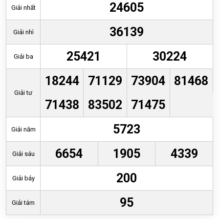
24605
Giải nhất
36139
Giải nhì
25421
30224
Giải ba
18244
71129
73904
81468
Giải tư
71438
83502
71475
5723
Giải năm
6654
1905
4339
Giải sáu
200
Giải bảy
95
Giải tám