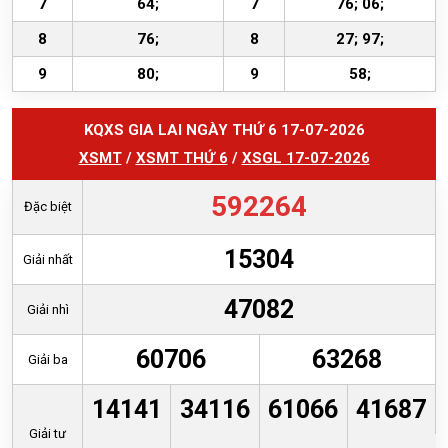
7
64;
7
76; 06;
8
76;
8
27; 97;
9
80;
9
58;
KQXS GIA LAI NGÀY THỨ 6 17-07-2026
XSMT
/
XSMT THỨ 6
/
XSGL 17-07-2026
592264
Đặc biệt
15304
Giải nhất
47082
Giải nhì
60706
63268
Giải ba
14141
34116
61066
41687
Giải tư