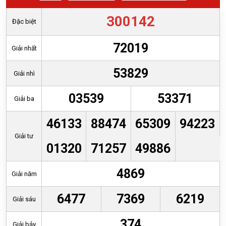
CỨU
KẾT
300142
Đặc biệt
QUẢ
72019
PHÂN
Giải nhất
TÍCH
XỔ
53829
Giải nhì
SỐ
03539
53371
Giải ba
TIN
TỨC
46133
88474
65309
94223
KQXS
Giải tư
THEO
01320
71257
49886
TỈNH
4869
Giải năm
VĂN
HÓA
6477
7369
6219
GIẢI
Giải sáu
TRÍ
374
Giải bảy