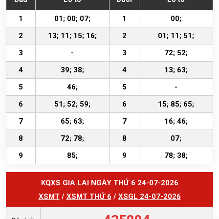
1
01; 00; 07;
1
00;
2
13; 11; 15; 16;
2
01; 11; 51;
3
-
3
72; 52;
4
39; 38;
4
13; 63;
5
46;
5
-
6
51; 52; 59;
6
15; 85; 65;
7
65; 63;
7
16; 46;
8
72; 78;
8
07;
9
85;
9
78; 38;
KQXS GIA LAI NGÀY THỨ 6 24-07-2026
XSMT
/
XSMT THỨ 6
/
XSGL 24-07-2026