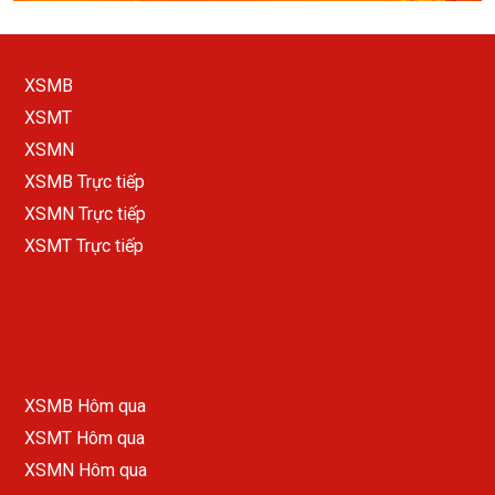
XSMB
XSMT
XSMN
XSMB Trực tiếp
XSMN Trực tiếp
XSMT Trực tiếp
XSMB Hôm qua
XSMT Hôm qua
XSMN Hôm qua