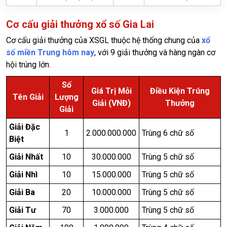
Cơ cấu giải thưởng xổ số Gia Lai
Cơ cấu giải thưởng của XSGL thuộc hệ thống chung của
xổ
số miền Trung hôm nay
, với 9 giải thưởng và hàng ngàn cơ
hội trúng lớn.
Số
Giá Trị Mỗi
Điều Kiện Trúng
Tên Giải
Lượng
Giải (VNĐ)
Thưởng
Giải
Giải Đặc
1
2.000.000.000
Trùng 6 chữ số
Biệt
Giải Nhất
10
30.000.000
Trùng 5 chữ số
Giải Nhì
10
15.000.000
Trùng 5 chữ số
Giải Ba
20
10.000.000
Trùng 5 chữ số
Giải Tư
70
3.000.000
Trùng 5 chữ số