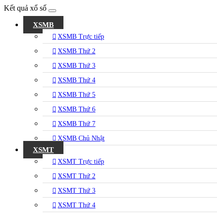
Kết quả xổ số
XSMB
XSMB Trực tiếp
XSMB Thứ 2
XSMB Thứ 3
XSMB Thứ 4
XSMB Thứ 5
XSMB Thứ 6
XSMB Thứ 7
XSMB Chủ Nhật
XSMT
XSMT Trực tiếp
XSMT Thứ 2
XSMT Thứ 3
XSMT Thứ 4