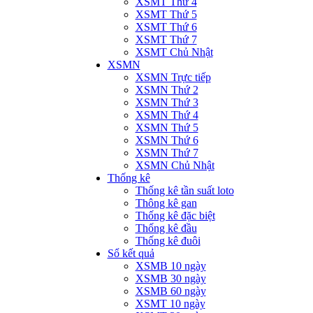
XSMT Thứ 4
XSMT Thứ 5
XSMT Thứ 6
XSMT Thứ 7
XSMT Chủ Nhật
XSMN
XSMN Trực tiếp
XSMN Thứ 2
XSMN Thứ 3
XSMN Thứ 4
XSMN Thứ 5
XSMN Thứ 6
XSMN Thứ 7
XSMN Chủ Nhật
Thống kê
Thống kê tần suất loto
Thông kê gan
Thống kê đặc biệt
Thống kê đầu
Thống kê đuôi
Sổ kết quả
XSMB 10 ngày
XSMB 30 ngày
XSMB 60 ngày
XSMT 10 ngày