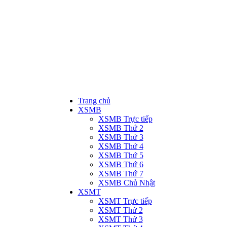
Trang chủ
XSMB
XSMB Trực tiếp
XSMB Thứ 2
XSMB Thứ 3
XSMB Thứ 4
XSMB Thứ 5
XSMB Thứ 6
XSMB Thứ 7
XSMB Chủ Nhật
XSMT
XSMT Trực tiếp
XSMT Thứ 2
XSMT Thứ 3