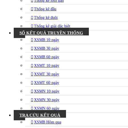
Thống kê loto gan
Thống kê đầu
Thống kê đuôi
Thống kê giải đặc biệt
SỔ KẾT QUẢ TRUYỀN THỐNG
XSMB 10 ngày
XSMB 30 ngày
XSMB 60 ngày
XSMT 10 ngày
XSMT 30 ngày
XSMT 60 ngày
XSMN 10 ngày
XSMN 30 ngày
XSMN 60 ngày
TRA CỨU KẾT QUẢ
XSMB Hôm qua