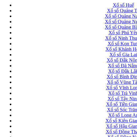
Xổ số Huế
Xổ số Quảng T
Xổ số Quảng N
Xổ số Quảng Ng
Xổ số Quảng Bì
Xổ số Phú Yê
Xổ số Ninh Thu
Xổ số Kon Tu
Xố số Khánh H
Xổ số Gia Lai
Xổ số Đắk Nô
Xổ số Đà Nẵn
Xổ số Đắk Lắ
Xổ số Bình Đị
Xổ số Vũng T
Xổ số Vĩnh Lo
Xổ số Trà Vin
Xổ số Tây Nin
Xổ số Tiền Gia
Xổ số Sóc Tră
Xổ số Long A
Xổ số Kiên Gia
Xổ số Hậu Gia
Xổ số Đồng Th