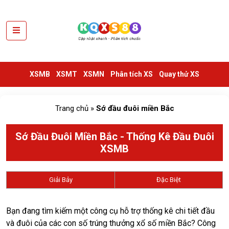
XSMB
XSMT
XSMB
XSMT
XSMN
Phân tích XS
Quay thử XS
XSMN
VIETLOTT
Trang chủ
»
Sớ đầu đuôi miền Bắc
THỐNG
KÊ
Sớ Đầu Đuôi Miền Bắc - Thống Kê Đầu Đuôi
XSMB
SỔ
KẾT
QUẢ
Giải Bảy
Đặc Biệt
TRUYỀN
THỐNG
Bạn đang tìm kiếm một công cụ hỗ trợ thống kê chi tiết đầu
TRA
và đuôi của các con số trúng thưởng xổ số miền Bắc? Công