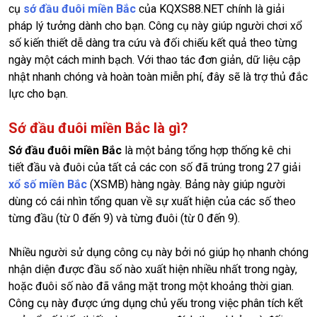
CỨU
cụ
sớ đầu đuôi miền Bắc
của KQXS88.NET chính là giải
KẾT
pháp lý tưởng dành cho bạn. Công cụ này giúp người chơi xổ
QUẢ
số kiến thiết dễ dàng tra cứu và đối chiếu kết quả theo từng
ngày một cách minh bạch. Với thao tác đơn giản, dữ liệu cập
PHÂN
nhật nhanh chóng và hoàn toàn miễn phí, đây sẽ là trợ thủ đắc
TÍCH
lực cho bạn.
XỔ
SỐ
Sớ đầu đuôi miền Bắc là gì?
TIN
Sớ đầu đuôi miền Bắc
là một bảng tổng hợp thống kê chi
TỨC
tiết đầu và đuôi của tất cả các con số đã trúng trong 27 giải
xổ số miền Bắc
(XSMB) hàng ngày. Bảng này giúp người
KQXS
dùng có cái nhìn tổng quan về sự xuất hiện của các số theo
THEO
từng đầu (từ 0 đến 9) và từng đuôi (từ 0 đến 9).
TỈNH
VĂN
Nhiều người sử dụng công cụ này bởi nó giúp họ nhanh chóng
HÓA
nhận diện được đầu số nào xuất hiện nhiều nhất trong ngày,
GIẢI
hoặc đuôi số nào đã vắng mặt trong một khoảng thời gian.
TRÍ
Công cụ này được ứng dụng chủ yếu trong việc phân tích kết