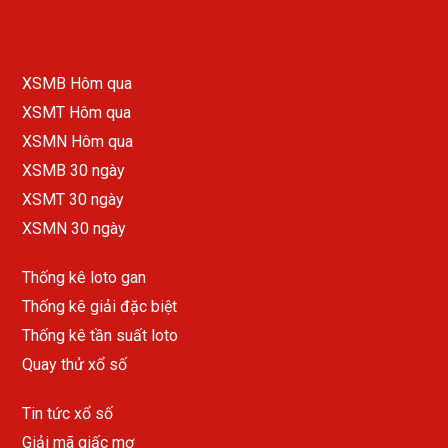
XSMB Hôm qua
XSMT Hôm qua
XSMN Hôm qua
XSMB 30 ngày
XSMT 30 ngày
XSMN 30 ngày
Thống kê loto gan
Thống kê giải đặc biệt
Thống kê tần suất loto
Quay thử xổ số
Tin tức xổ số
Giải mã giấc mơ