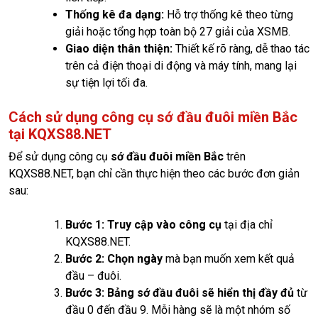
Thống kê đa dạng:
Hỗ trợ thống kê theo từng
giải hoặc tổng hợp toàn bộ 27 giải của XSMB.
Giao diện thân thiện:
Thiết kế rõ ràng, dễ thao tác
trên cả điện thoại di động và máy tính, mang lại
sự tiện lợi tối đa.
Cách sử dụng công cụ sớ đầu đuôi miền Bắc
tại KQXS88.NET
Để sử dụng công cụ
sớ đầu đuôi miền Bắc
trên
KQXS88.NET, bạn chỉ cần thực hiện theo các bước đơn giản
sau:
Bước 1: Truy cập vào công cụ
tại địa chỉ
KQXS88.NET.
Bước 2: Chọn ngày
mà bạn muốn xem kết quả
đầu – đuôi.
Bước 3: Bảng sớ đầu đuôi sẽ hiển thị đầy đủ
từ
đầu 0 đến đầu 9. Mỗi hàng sẽ là một nhóm số