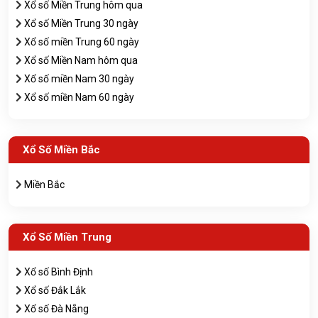
Xổ số Miền Trung hôm qua
Xổ số Miền Trung 30 ngày
Xổ số miền Trung 60 ngày
Xổ số Miền Nam hôm qua
Xổ số miền Nam 30 ngày
Xổ số miền Nam 60 ngày
Xổ Số Miền Bắc
Miền Bắc
Xổ Số Miền Trung
Xổ số Bình Định
Xổ số Đắk Lắk
Xổ số Đà Nẵng