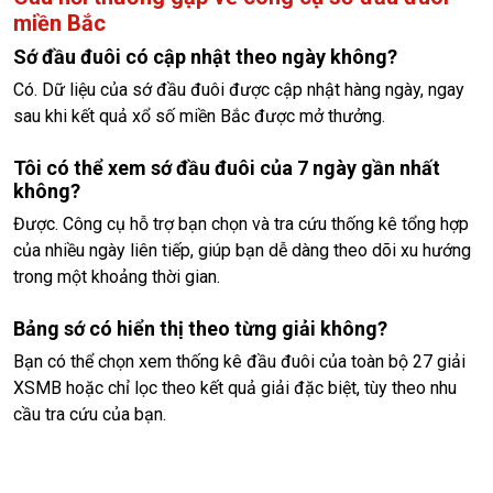
miền Bắc
Sớ đầu đuôi có cập nhật theo ngày không?
Có. Dữ liệu của sớ đầu đuôi được cập nhật hàng ngày, ngay
sau khi kết quả xổ số miền Bắc được mở thưởng.
Tôi có thể xem sớ đầu đuôi của 7 ngày gần nhất
không?
Được. Công cụ hỗ trợ bạn chọn và tra cứu thống kê tổng hợp
của nhiều ngày liên tiếp, giúp bạn dễ dàng theo dõi xu hướng
trong một khoảng thời gian.
Bảng sớ có hiển thị theo từng giải không?
Bạn có thể chọn xem thống kê đầu đuôi của toàn bộ 27 giải
XSMB hoặc chỉ lọc theo kết quả giải đặc biệt, tùy theo nhu
cầu tra cứu của bạn.