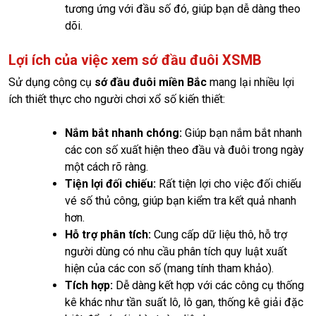
tương ứng với đầu số đó, giúp bạn dễ dàng theo
dõi.
Lợi ích của việc xem sớ đầu đuôi XSMB
Sử dụng công cụ
sớ đầu đuôi miền Bắc
mang lại nhiều lợi
ích thiết thực cho người chơi xổ số kiến thiết:
Nắm bắt nhanh chóng:
Giúp bạn nắm bắt nhanh
các con số xuất hiện theo đầu và đuôi trong ngày
một cách rõ ràng.
Tiện lợi đối chiếu:
Rất tiện lợi cho việc đối chiếu
vé số thủ công, giúp bạn kiểm tra kết quả nhanh
hơn.
Hỗ trợ phân tích:
Cung cấp dữ liệu thô, hỗ trợ
người dùng có nhu cầu phân tích quy luật xuất
hiện của các con số (mang tính tham khảo).
Tích hợp:
Dễ dàng kết hợp với các công cụ thống
kê khác như tần suất lô, lô gan, thống kê giải đặc