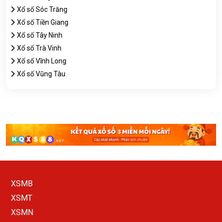
Xổ số Sóc Trăng
Xổ số Tiền Giang
Xổ số Tây Ninh
Xổ số Trà Vinh
Xổ số Vĩnh Long
Xổ số Vũng Tàu
XSMB
XSMT
XSMN