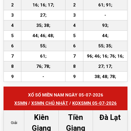
2
16; 16; 17;
2
61; 91;
3
27;
3
-
4
35; 38;
4
93;
5
44; 46; 48;
5
44;
6
55;
6
55; 35;
7
61;
7
96; 46; 16; 76; 16;
8
76; 78;
8
27; 17;
9
-
9
38; 48; 78;
XỔ SỐ MIỀN NAM NGÀY 05-07-2026
XSMN
/
XSMN CHỦ NHẬT
/
KQXSMN 05-07-2026
Kiên
Tiền
Đà Lạt
Giải
Giang
Giang