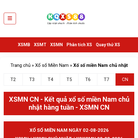
XSMB
XSMT
XSMB
XSMT
XSMN
Phân tích XS
Quay thử XS
XSMN
VIETLOTT
Trang chủ
»
Xổ số Miền Nam
»
Xố số miền Nam chủ nhật
THỐNG
T2
T3
T4
T5
T6
T7
CN
KÊ
SỔ
XSMN CN - Kết quả xổ số miền Nam chủ
KẾT
nhật hàng tuần - XSMN CN
QUẢ
TRUYỀN
THỐNG
XỔ SỐ MIỀN NAM NGÀY 02-08-2026
TRA