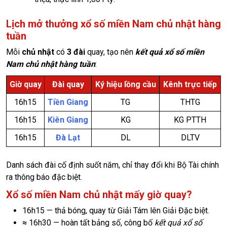
Lịch mở thưởng xổ số miền Nam chủ nhật hàng
tuần
Mỗi
chủ nhật
có
3 đài
quay, tạo nên
kết quả xổ số miền
Nam chủ nhật hàng tuần
:
Giờ quay
Đài quay
Ký hiệu lồng cầu
Kênh trực tiếp
16h15
Tiền Giang
TG
THTG
16h15
Kiên Giang
KG
KG PTTH
16h15
Đà Lạt
DL
DLTV
Danh sách đài cố định suốt năm, chỉ thay đổi khi Bộ Tài chính
ra thông báo đặc biệt.
Xổ số miền Nam chủ nhật mấy giờ quay?
16h15 — thả bóng, quay từ Giải Tám lên Giải Đặc biệt.
≈
16h30 — hoàn tất bảng số, công bố
kết quả xổ số