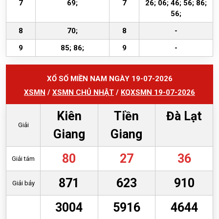
7
69;
7
26; 06; 46; 56; 86;
56;
8
70;
8
-
9
85; 86;
9
-
XỔ SỐ MIỀN NAM NGÀY 19-07-2026
XSMN
/
XSMN CHỦ NHẬT
/
KQXSMN 19-07-2026
Kiên
Tiền
Đà Lạt
Giải
Giang
Giang
80
27
36
Giải tám
871
623
910
Giải bảy
3004
5916
4644