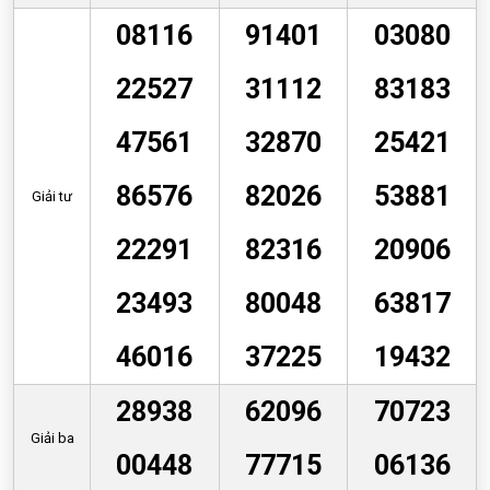
08116
91401
03080
22527
31112
83183
47561
32870
25421
86576
82026
53881
Giải tư
22291
82316
20906
23493
80048
63817
46016
37225
19432
28938
62096
70723
Giải ba
00448
77715
06136