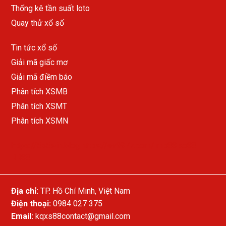
Thống kê tần suất loto
Quay thử xổ số
Tin tức xổ số
Giải mã giấc mơ
Giải mã điềm báo
Phân tích XSMB
Phân tích XSMT
Phân tích XSMN
https://555win.blog
https://ev9977.com/
mb88
ao88
RR88
Địa chỉ:
TP. Hồ Chí Minh, Việt Nam
Điện thoại:
0984 027 375
Email:
kqxs88contact@gmail.com