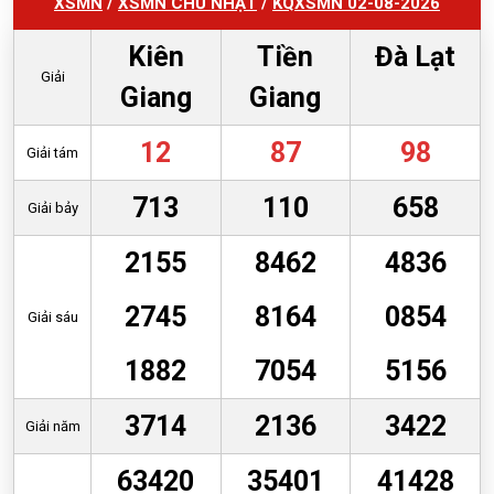
XSMN
/
XSMN CHỦ NHẬT
/
KQXSMN 02-08-2026
CỨU
KẾT
Kiên
Tiền
Đà Lạt
QUẢ
Giải
Giang
Giang
PHÂN
TÍCH
12
87
98
XỔ
Giải tám
SỐ
713
110
658
Giải bảy
TIN
TỨC
2155
8462
4836
KQXS
2745
8164
0854
THEO
Giải sáu
TỈNH
1882
7054
5156
VĂN
HÓA
3714
2136
3422
Giải năm
GIẢI
TRÍ
63420
35401
41428