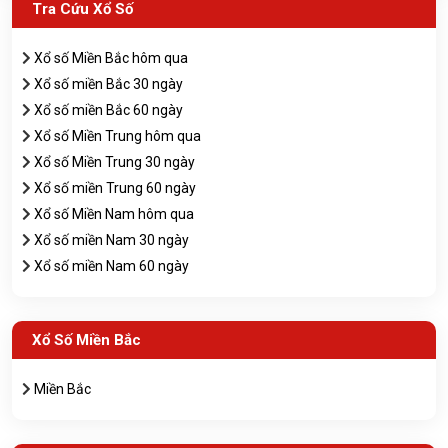
Tra Cứu Xổ Số
Xổ số Miền Bắc hôm qua
Xổ số miền Bắc 30 ngày
Xổ số miền Bắc 60 ngày
Xổ số Miền Trung hôm qua
Xổ số Miền Trung 30 ngày
Xổ số miền Trung 60 ngày
Xổ số Miền Nam hôm qua
Xổ số miền Nam 30 ngày
Xổ số miền Nam 60 ngày
Xổ Số Miền Bắc
Miền Bắc