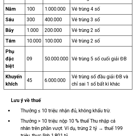
Năm
100
1.000.000
Vé trùng 4 số
Sáu
300
400.000
Vé trùng 3 số
Bảy
1.000
200.000
Vé trùng 2 số
Tám
10.000
100.000
Vé trùng 2 số
Phụ
đặc
09
50.000.000
Vé trùng 5 số cuối giải ĐB
biệt
Khuyến
Vé trùng số đầu giải ĐB và
45
6.000.000
khích
chỉ sai 1 số bất kì khác
Lưu ý về thuế
Thưởng ≤ 10 triệu: nhận đủ, không khấu trừ.
Thưởng > 10 triệu: nộp 10 % thuế Thu nhập cá
nhân trên phần vượt. Ví dụ, trúng 2 tỷ → thuế 199
triệu, thực lĩnh 1,801 tỷ.