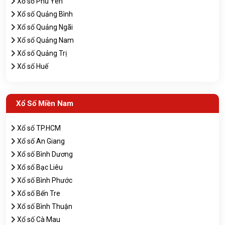
Xổ số Phú Yên
Xổ số Quảng Bình
Xổ số Quảng Ngãi
Xổ số Quảng Nam
Xổ số Quảng Trị
Xổ số Huế
Xổ Số Miền Nam
Xổ số TP.HCM
Xổ số An Giang
Xổ số Bình Dương
Xổ số Bạc Liêu
Xổ số Bình Phước
Xổ số Bến Tre
Xổ số Bình Thuận
Xổ số Cà Mau