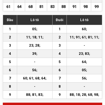
61
64
68
81
83
88
91
98
99
Đầu
Lô tô
Đuôi
Lô tô
1
05;
1
60;
2
11; 18; 11;
2
11; 91; 61; 81; 11;
3
23; 28;
3
-
4
39;
4
23; 83;
5
-
5
64;
6
56;
6
05;
7
60; 61; 68; 64;
7
56;
8
-
8
-
9
88; 81; 83;
9
88; 18; 28; 68; 98;