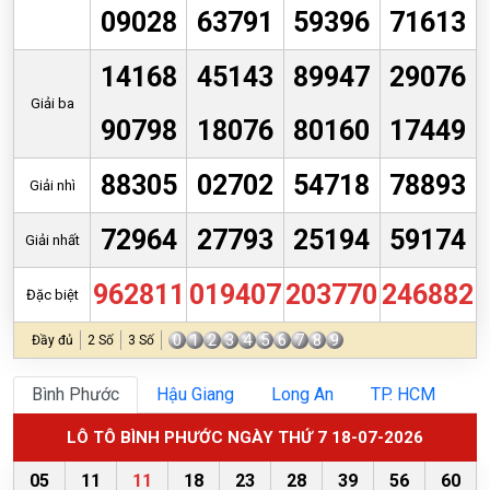
09028
63791
59396
71613
14168
45143
89947
29076
Giải ba
90798
18076
80160
17449
88305
02702
54718
78893
Giải nhì
72964
27793
25194
59174
Giải nhất
962811
019407
203770
246882
Đặc biệt
0
1
2
3
4
5
6
7
8
9
Đầy đủ
2 Số
3 Số
Bình Phước
Hậu Giang
Long An
TP. HCM
LÔ TÔ BÌNH PHƯỚC NGÀY THỨ 7 18-07-2026
05
11
11
18
23
28
39
56
60