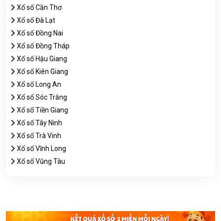
Xổ số Cần Thơ
Xổ số Đà Lạt
Xổ số Đồng Nai
Xổ số Đồng Tháp
Xổ số Hậu Giang
Xổ số Kiên Giang
Xổ số Long An
Xổ số Sóc Trăng
Xổ số Tiền Giang
Xổ số Tây Ninh
Xổ số Trà Vinh
Xổ số Vĩnh Long
Xổ số Vũng Tàu