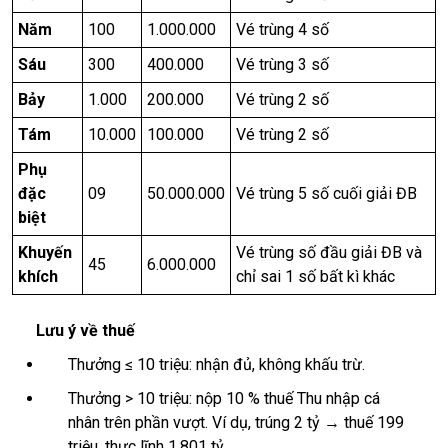
Năm
100
1.000.000
Vé trùng 4 số
Sáu
300
400.000
Vé trùng 3 số
Bảy
1.000
200.000
Vé trùng 2 số
Tám
10.000
100.000
Vé trùng 2 số
Phụ
đặc
09
50.000.000
Vé trùng 5 số cuối giải ĐB
biệt
Khuyến
Vé trùng số đầu giải ĐB và
45
6.000.000
khích
chỉ sai 1 số bất kì khác
Lưu ý về thuế
Thưởng ≤ 10 triệu: nhận đủ, không khấu trừ.
Thưởng > 10 triệu: nộp 10 % thuế Thu nhập cá
nhân trên phần vượt. Ví dụ, trúng 2 tỷ → thuế 199
triệu, thực lĩnh 1,801 tỷ.