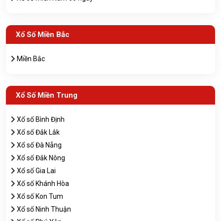
Xổ Số Miền Bắc
Miền Bắc
Xổ Số Miền Trung
Xổ số Bình Định
Xổ số Đắk Lắk
Xổ số Đà Nẵng
Xổ số Đắk Nông
Xổ số Gia Lai
Xố số Khánh Hòa
Xổ số Kon Tum
Xổ số Ninh Thuận