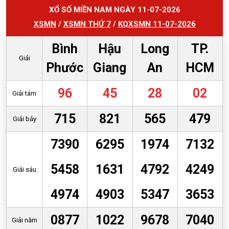
XỔ SỐ MIỀN NAM NGÀY 11-07-2026
XSMN
/
XSMN THỨ 7
/
KQXSMN 11-07-2026
Bình
Hậu
Long
TP.
Giải
Phước
Giang
An
HCM
96
45
28
02
Giải tám
715
821
565
479
Giải bảy
7390
6295
1974
7132
5458
1631
4792
4249
Giải sáu
4974
4903
5347
3653
0877
1022
9678
7040
Giải năm