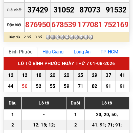
37429
31052
87073
91532
Giải nhất
876950
678539
177081
752169
Đặc biệt
0
1
2
3
4
5
6
7
8
9
Đầy đủ
2 Số
3 Số
Bình Phước
Hậu Giang
Long An
TP. HCM
LÔ TÔ BÌNH PHƯỚC NGÀY THỨ 7 01-08-2026
12
12
18
20
20
25
29
37
41
44
50
52
55
59
71
82
91
91
Đầu
Lô tô
Đuôi
Lô tô
1
-
1
20; 20; 50;
2
12; 18; 12;
2
41; 91; 71; 91;