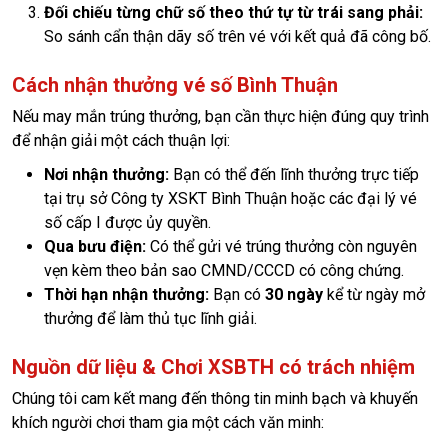
Đối chiếu từng chữ số theo thứ tự từ trái sang phải:
So sánh cẩn thận dãy số trên vé với kết quả đã công bố.
Cách nhận thưởng vé số Bình Thuận
Nếu may mắn trúng thưởng, bạn cần thực hiện đúng quy trình
để nhận giải một cách thuận lợi:
Nơi nhận thưởng:
Bạn có thể đến lĩnh thưởng trực tiếp
tại trụ sở Công ty XSKT Bình Thuận hoặc các đại lý vé
số cấp I được ủy quyền.
Qua bưu điện:
Có thể gửi vé trúng thưởng còn nguyên
vẹn kèm theo bản sao CMND/CCCD có công chứng.
Thời hạn nhận thưởng:
Bạn có
30 ngày
kể từ ngày mở
thưởng để làm thủ tục lĩnh giải.
Nguồn dữ liệu & Chơi XSBTH có trách nhiệm
Chúng tôi cam kết mang đến thông tin minh bạch và khuyến
khích người chơi tham gia một cách văn minh: