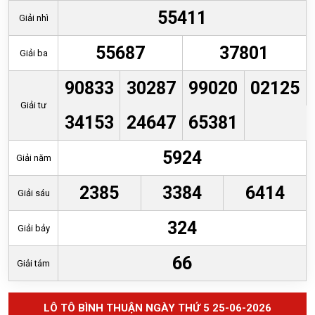
55411
Giải nhì
55687
37801
Giải ba
90833
30287
99020
02125
Giải tư
34153
24647
65381
5924
Giải năm
2385
3384
6414
Giải sáu
324
Giải bảy
66
Giải tám
LÔ TÔ BÌNH THUẬN NGÀY THỨ 5 25-06-2026