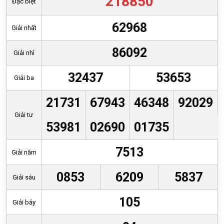
218850
Đặc biệt
62968
Giải nhất
86092
Giải nhì
32437
53653
Giải ba
21731
67943
46348
92029
Giải tư
53981
02690
01735
7513
Giải năm
0853
6209
5837
Giải sáu
105
Giải bảy