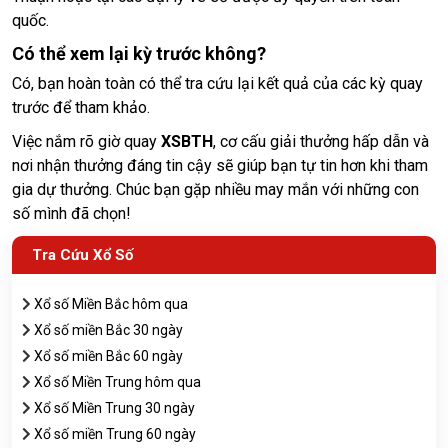
quốc.
Có thể xem lại kỳ trước không?
Có, bạn hoàn toàn có thể tra cứu lại kết quả của các kỳ quay
trước để tham khảo.
Việc nắm rõ giờ quay
XSBTH
, cơ cấu giải thưởng hấp dẫn và
nơi nhận thưởng đáng tin cậy sẽ giúp bạn tự tin hơn khi tham
gia dự thưởng. Chúc bạn gặp nhiều may mắn với những con
số mình đã chọn!
Tra Cứu Xổ Số
Xổ số Miền Bắc hôm qua
Xổ số miền Bắc 30 ngày
Xổ số miền Bắc 60 ngày
Xổ số Miền Trung hôm qua
Xổ số Miền Trung 30 ngày
Xổ số miền Trung 60 ngày