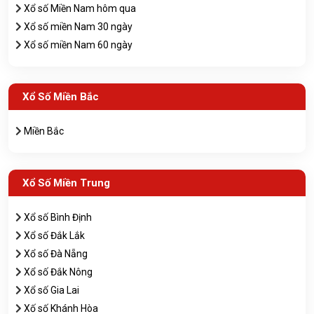
Xổ số Miền Nam hôm qua
Xổ số miền Nam 30 ngày
Xổ số miền Nam 60 ngày
Xổ Số Miền Bắc
Miền Bắc
Xổ Số Miền Trung
Xổ số Bình Định
Xổ số Đắk Lắk
Xổ số Đà Nẵng
Xổ số Đắk Nông
Xổ số Gia Lai
Xố số Khánh Hòa