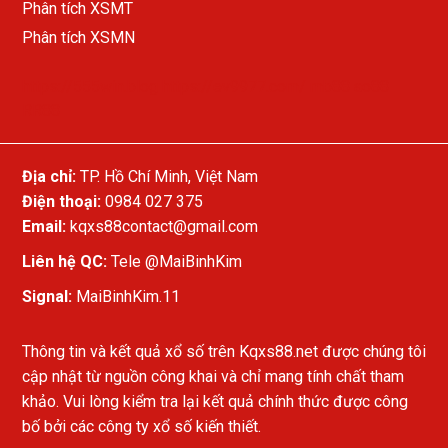
Phân tích XSMT
Phân tích XSMN
https://555win.blog
https://ev9977.com/
mb88
ao88
RR88
Địa chỉ:
TP. Hồ Chí Minh, Việt Nam
Điện thoại:
0984 027 375
Email:
kqxs88contact@gmail.com
Liên hệ QC:
Tele
@MaiBinhKim
Signal:
MaiBinhKim.11
Thông tin và kết quả xổ số trên Kqxs88.net được chúng tôi
cập nhật từ nguồn công khai và chỉ mang tính chất tham
khảo. Vui lòng kiểm tra lại kết quả chính thức được công
bố bởi các công ty xổ số kiến thiết.