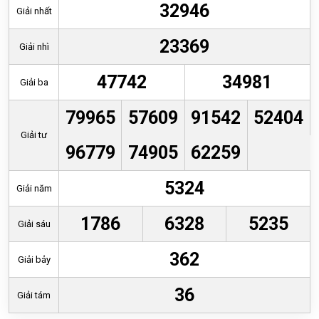
32946
Giải nhất
23369
Giải nhì
47742
34981
Giải ba
79965
57609
91542
52404
Giải tư
96779
74905
62259
5324
Giải năm
1786
6328
5235
Giải sáu
362
Giải bảy
36
Giải tám