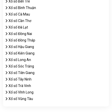
Xổ số Bến Tre
Xổ số Bình Thuận
Xổ số Cà Mau
Xổ số Cần Thơ
Xổ số Đà Lạt
Xổ số Đồng Nai
Xổ số Đồng Tháp
Xổ số Hậu Giang
Xổ số Kiên Giang
Xổ số Long An
Xổ số Sóc Trăng
Xổ số Tiền Giang
Xổ số Tây Ninh
Xổ số Trà Vinh
Xổ số Vĩnh Long
Xổ số Vũng Tàu