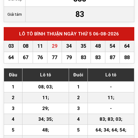
83
Giải tám
LÔ TÔ BÌNH THUẬN NGÀY THỨ 5 06-08-2026
03
08
11
29
34
35
48
54
64
64
67
76
77
79
83
83
87
88
Đầu
Lô tô
Đuôi
Lô tô
1
08; 03;
1
-
2
11;
2
11;
3
29;
3
-
4
34; 35;
4
83; 83; 03;
5
48;
5
64; 34; 64; 54;