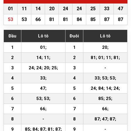
01
11
14
20
24
24
25
33
47
53
53
66
81
81
84
85
87
87
Đầu
Lô tô
Đuôi
Lô tô
1
01;
1
20;
2
14; 11;
2
81; 01; 11; 81;
3
24; 24; 20; 25;
3
-
4
33;
4
33; 53; 53;
5
47;
5
24; 84; 14; 24;
6
53; 53;
6
85; 25;
7
66;
7
66;
8
-
8
87; 47; 87;
9
85; 84; 87; 81; 87;
9
-