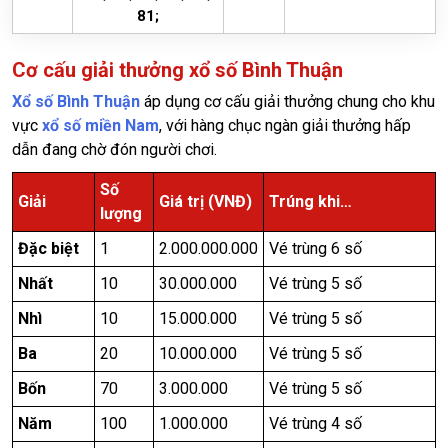
81;
Cơ cấu giải thưởng xổ số Bình Thuận
Xổ số Bình Thuận
áp dụng cơ cấu giải thưởng chung cho khu
vực
xổ số miền Nam
, với hàng chục ngàn giải thưởng hấp
dẫn đang chờ đón người chơi.
Số
Giải
Giá trị (VNĐ)
Trúng khi…
lượng
Đặc biệt
1
2.000.000.000
Vé trùng 6 số
Nhất
10
30.000.000
Vé trùng 5 số
Nhì
10
15.000.000
Vé trùng 5 số
Ba
20
10.000.000
Vé trùng 5 số
Bốn
70
3.000.000
Vé trùng 5 số
Năm
100
1.000.000
Vé trùng 4 số