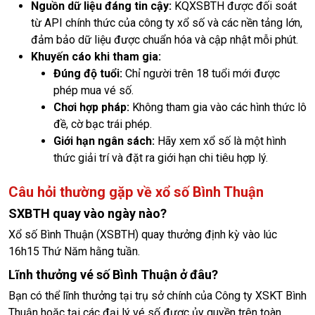
Nguồn dữ liệu đáng tin cậy:
KQXSBTH được đối soát
từ API chính thức của công ty xổ số và các nền tảng lớn,
đảm bảo dữ liệu được chuẩn hóa và cập nhật mỗi phút.
Khuyến cáo khi tham gia:
Đúng độ tuổi:
Chỉ người trên 18 tuổi mới được
phép mua vé số.
Chơi hợp pháp:
Không tham gia vào các hình thức lô
đề, cờ bạc trái phép.
Giới hạn ngân sách:
Hãy xem xổ số là một hình
thức giải trí và đặt ra giới hạn chi tiêu hợp lý.
Câu hỏi thường gặp về xổ số Bình Thuận
SXBTH quay vào ngày nào?
Xổ số Bình Thuận (XSBTH) quay thưởng định kỳ vào lúc
16h15 Thứ Năm hằng tuần.
Lĩnh thưởng vé số Bình Thuận ở đâu?
Bạn có thể lĩnh thưởng tại trụ sở chính của Công ty XSKT Bình
Thuận hoặc tại các đại lý vé số được ủy quyền trên toàn