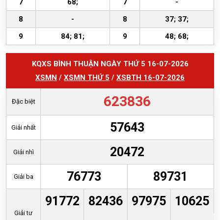
7
68;
7
-
8
-
8
37; 37;
9
84; 81;
9
48; 68;
KQXS BÌNH THUẬN NGÀY THỨ 5 16-07-2026
XSMN
/
XSMN THỨ 5
/
XSBTH 16-07-2026
623836
Đặc biệt
57643
Giải nhất
20472
Giải nhì
76773
89731
Giải ba
91772
82436
97975
10625
Giải tư