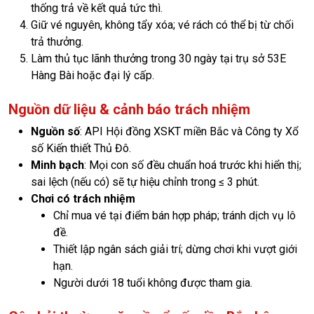
thống trả về kết quả tức thì.
Giữ vé nguyên, không tẩy xóa; vé rách có thể bị từ chối
trả thưởng.
Làm thủ tục lãnh thưởng trong 30 ngày tại trụ sở 53E
Hàng Bài hoặc đại lý cấp.
Nguồn dữ liệu & cảnh báo trách nhiệm
Nguồn số
: API Hội đồng XSKT miền Bắc và Công ty Xổ
số Kiến thiết Thủ Đô.
Minh bạch
: Mọi con số đều chuẩn hoá trước khi hiển thị;
sai lệch (nếu có) sẽ tự hiệu chỉnh trong ≤ 3 phút.
Chơi có trách nhiệm
Chỉ mua vé tại điểm bán hợp pháp; tránh dịch vụ lô
đề.
Thiết lập ngân sách giải trí; dừng chơi khi vượt giới
hạn.
Người dưới 18 tuổi không được tham gia.