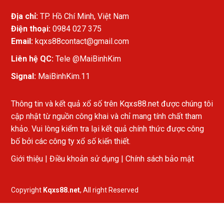
Địa chỉ:
TP. Hồ Chí Minh, Việt Nam
Điện thoại:
0984 027 375
Email:
kqxs88contact@gmail.com
Liên hệ QC:
Tele
@MaiBinhKim
Signal:
MaiBinhKim.11
Thông tin và kết quả xổ số trên Kqxs88.net được chúng tôi
cập nhật từ nguồn công khai và chỉ mang tính chất tham
khảo. Vui lòng kiểm tra lại kết quả chính thức được công
bố bởi các công ty xổ số kiến thiết.
Giới thiệu
|
Điều khoản sử dụng
|
Chính sách bảo mật
Copyright
Kqxs88.net
, All right Reserved
cakhiatv link trực tiếp
33win