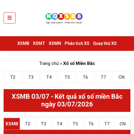
XSMB
XSMT
XSMB
XSMT
XSMN
Phân tích XS
Quay thử XS
XSMN
VIETLOTT
Trang chủ
»
Xổ số Miền Bắc
THỐNG
T2
T3
T4
T5
T6
T7
CN
KÊ
SỔ
XSMB 03/07 - Kết quả xổ số miền Bắc
KẾT
ngày 03/07/2026
QUẢ
TRUYỀN
THỐNG
XSMB
T2
T3
T4
T5
T6
T7
CN
TRA