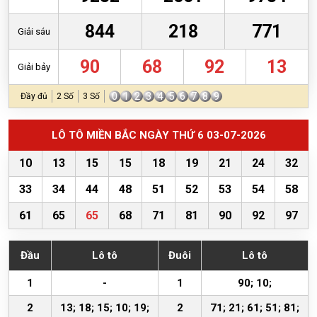
844
218
771
Giải sáu
90
68
92
13
Giải bảy
0
1
2
3
4
5
6
7
8
9
Đầy đủ
2 Số
3 Số
LÔ TÔ MIỀN BẮC NGÀY THỨ 6 03-07-2026
10
13
15
15
18
19
21
24
32
33
34
44
48
51
52
53
54
58
61
65
65
68
71
81
90
92
97
Đầu
Lô tô
Đuôi
Lô tô
1
-
1
90; 10;
2
13; 18; 15; 10; 19;
2
71; 21; 61; 51; 81;