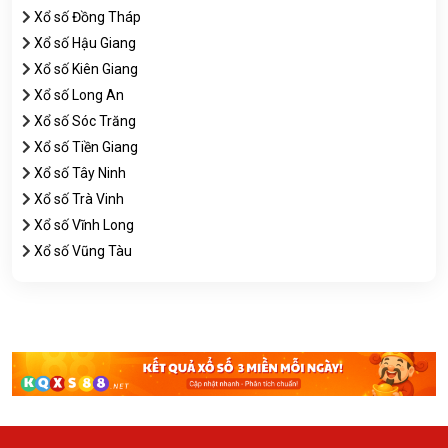
Xổ số Đồng Tháp
Xổ số Hậu Giang
Xổ số Kiên Giang
Xổ số Long An
Xổ số Sóc Trăng
Xổ số Tiền Giang
Xổ số Tây Ninh
Xổ số Trà Vinh
Xổ số Vĩnh Long
Xổ số Vũng Tàu