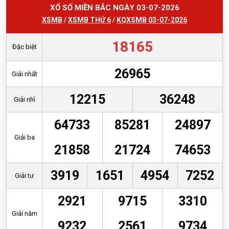
CỨU
XỔ SỐ MIỀN BẮC NGÀY 03-07-2026
KẾT
XSMB
/
XSMB THỨ 6
/
KQXSMB 03-07-2026
QUẢ
18165
Đặc biệt
PHÂN
TÍCH
XỔ
26965
Giải nhất
SỐ
12215
36248
Giải nhì
TIN
TỨC
64733
85281
24897
KQXS
Giải ba
THEO
21858
21724
74653
TỈNH
3919
1651
4954
7252
Giải tư
VĂN
HÓA
2921
9715
3310
GIẢI
TRÍ
Giải năm
9232
2561
9734