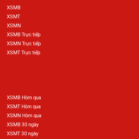
XSMB
XSMT
XSMN
XSMB Trực tiếp
XSMN Trực tiếp
XSMT Trực tiếp
XSMB Hôm qua
XSMT Hôm qua
XSMN Hôm qua
XSMB 30 ngày
XSMT 30 ngày