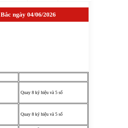
 Bắc ngày 04/06/2026
)
Số lần quay
Quay 8 ký hiệu và 5 số
Quay 8 ký hiệu và 5 số