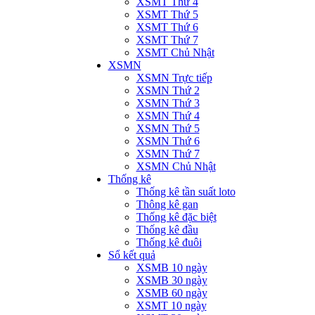
XSMT Thứ 4
XSMT Thứ 5
XSMT Thứ 6
XSMT Thứ 7
XSMT Chủ Nhật
XSMN
XSMN Trực tiếp
XSMN Thứ 2
XSMN Thứ 3
XSMN Thứ 4
XSMN Thứ 5
XSMN Thứ 6
XSMN Thứ 7
XSMN Chủ Nhật
Thống kê
Thống kê tần suất loto
Thông kê gan
Thống kê đặc biệt
Thống kê đầu
Thống kê đuôi
Sổ kết quả
XSMB 10 ngày
XSMB 30 ngày
XSMB 60 ngày
XSMT 10 ngày