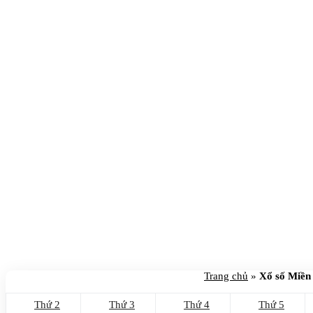
Trang chủ
»
Xổ số Miền
Thứ 2
Thứ 3
Thứ 4
Thứ 5