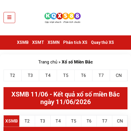
XSMB
XSMT
XSMB
XSMT
XSMN
Phân tích XS
Quay thử XS
XSMN
VIETLOTT
Trang chủ
»
Xổ số Miền Bắc
THỐNG
T2
T3
T4
T5
T6
T7
CN
KÊ
SỔ
XSMB 11/06 - Kết quả xổ số miền Bắc
KẾT
ngày 11/06/2026
QUẢ
TRUYỀN
THỐNG
XSMB
T2
T3
T4
T5
T6
T7
CN
TRA