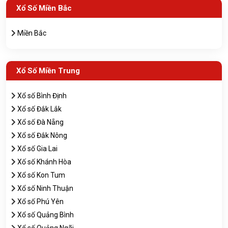
Xổ Số Miền Bắc
Miền Bắc
Xổ Số Miền Trung
Xổ số Bình Định
Xổ số Đắk Lắk
Xổ số Đà Nẵng
Xổ số Đắk Nông
Xổ số Gia Lai
Xố số Khánh Hòa
Xổ số Kon Tum
Xổ số Ninh Thuận
Xổ số Phú Yên
Xổ số Quảng Bình
Xổ số Quảng Ngãi