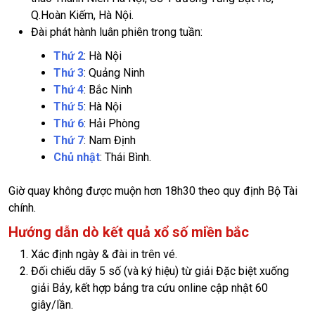
Q.Hoàn Kiếm, Hà Nội.
Đài phát hành luân phiên trong tuần:
Thứ 2
: Hà Nội
Thứ 3
: Quảng Ninh
Thứ 4
: Bắc Ninh
Thứ 5
: Hà Nội
Thứ 6
: Hải Phòng
Thứ 7
: Nam Định
Chủ nhật
: Thái Bình.
Giờ quay không được muộn hơn 18h30 theo quy định Bộ Tài
chính.
Hướng dẫn dò kết quả xổ số miền bắc
Xác định ngày & đài in trên vé.
Đối chiếu dãy 5 số (và ký hiệu) từ giải Đặc biệt xuống
giải Bảy, kết hợp bảng tra cứu online cập nhật 60
giây/lần.