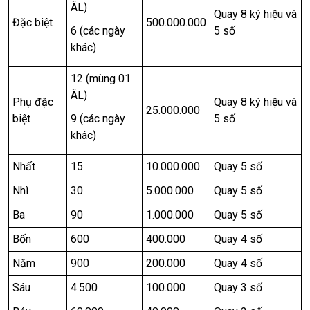
ÂL)
Quay 8 ký hiệu và
Đặc biệt
500.000.000
6 (các ngày
5 số
khác)
12 (mùng 01
ÂL)
Phụ đặc
Quay 8 ký hiệu và
25.000.000
biệt
9 (các ngày
5 số
khác)
Nhất
15
10.000.000
Quay 5 số
Nhì
30
5.000.000
Quay 5 số
Ba
90
1.000.000
Quay 5 số
Bốn
600
400.000
Quay 4 số
Năm
900
200.000
Quay 4 số
Sáu
4.500
100.000
Quay 3 số