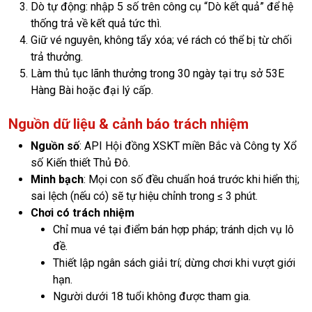
Dò tự động: nhập 5 số trên công cụ “Dò kết quả” để hệ
thống trả về kết quả tức thì.
Giữ vé nguyên, không tẩy xóa; vé rách có thể bị từ chối
trả thưởng.
Làm thủ tục lãnh thưởng trong 30 ngày tại trụ sở 53E
Hàng Bài hoặc đại lý cấp.
Nguồn dữ liệu & cảnh báo trách nhiệm
Nguồn số
: API Hội đồng XSKT miền Bắc và Công ty Xổ
số Kiến thiết Thủ Đô.
Minh bạch
: Mọi con số đều chuẩn hoá trước khi hiển thị;
sai lệch (nếu có) sẽ tự hiệu chỉnh trong ≤ 3 phút.
Chơi có trách nhiệm
Chỉ mua vé tại điểm bán hợp pháp; tránh dịch vụ lô
đề.
Thiết lập ngân sách giải trí; dừng chơi khi vượt giới
hạn.
Người dưới 18 tuổi không được tham gia.