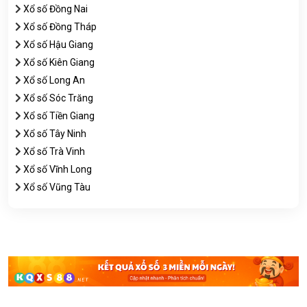
Xổ số Đồng Nai
Xổ số Đồng Tháp
Xổ số Hậu Giang
Xổ số Kiên Giang
Xổ số Long An
Xổ số Sóc Trăng
Xổ số Tiền Giang
Xổ số Tây Ninh
Xổ số Trà Vinh
Xổ số Vĩnh Long
Xổ số Vũng Tàu